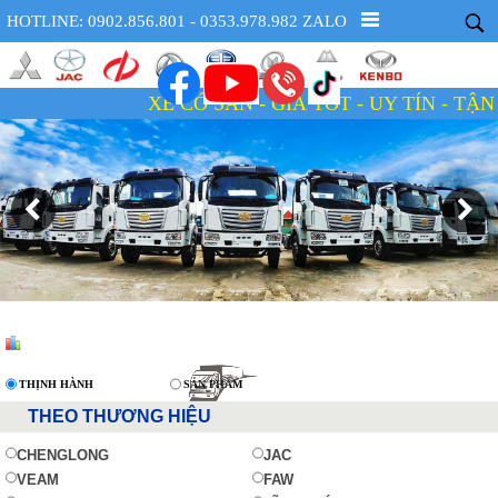
HOTLINE: 0902.856.801 - 0353.978.982 ZALO
XE CÓ SẴN - GIÁ TỐT - UY TÍN - TẬN TÂM
THỊNH HÀNH
SẢN PHẨM
THEO THƯƠNG HIỆU
CHENGLONG
JAC
VEAM
FAW