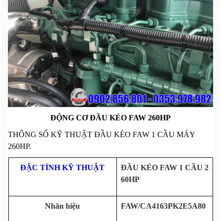
ĐỘNG CƠ ĐẦU KÉO FAW 260HP
THÔNG SỐ KỸ THUẬT ĐẦU KÉO FAW 1 CẦU MÁY
260HP.
ĐẶC TÍNH KỸ THUẬT
ĐẦU KÉO FAW 1 CẦU 2
60HP
Nhãn hiệu
FAW/
CA4163PK2E5A80