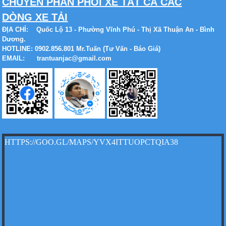
CHUYÊN PHÂN PHỐI XE TẤT CẢ CÁC
Xe tải Foton 990kg
DÒNG XE TẢI
ĐỊA CHỈ:
Quốc Lộ 13 - Phường Vĩnh Phú - Thị Xã Thuận An - Bình
Dương.
HOTLINE: 0902.856.801 Mr.Tuấn (Tư Vấn - Báo Giá)
EMAIL: trantuanjac@gmail.com
Xe tải Foton 990kg
Xe tải Foton 990kg
HTTPS://GOO.GL/MAPS/YVX4ITTUOPCTQIA38
Xe tải Foton 990kg