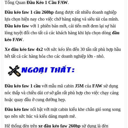
Tổng Quan
Đầu Kéo 1 Cầu FAW
.
Đầu kéo faw 1 cầu 260hp
đang được rất nhiều doanh nghiệp
lựa chọn hiện nay cho việc chở hàng nặng và siêu tải của mình.
Đầu kéo faw
với 1 phiên bản mới, cải tiến mới đem lại sự hài
lòng tuyệt đối cho tất cả các khách hàng khi lựa chọn dòng
đầu
kéo FAW
.
Xe đầu kéo faw 4x2
với sức kéo lên đến 30 tấn rất phù hợp hầu
hết tất cả các hàng hóa cho các doanh nghiệp lớn - nhỏ.
Đầu kéo faw 1 cầu
với mẫu mã cabin
J5M
của
FAW
sử dụng
nóc thấp và chiều dài cơ sở gắn rất phù hợp cho việc chạy cảng
hoặc quay đầu ở cung đường hẹp.
Đầu kéo faw
nổi bật với mặt cabin kiểu khe chắn gió song song
tạo nên sức húc và kiểu dáng mạnh mẽ.
Hệ thống đèn trên
xe đầu kéo faw 260hp
sử dụng là đèn