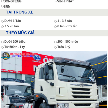
DONGFENG
VĨNH PHÁT
SRM
TẢI TRỌNG XE
Dưới 1 Tấn
1 - 3.5 tấn
3.5 - 8 tấn
8 tấn - trở lên
THEO MỨC GIÁ
Dưới 200 triệu
200 - 500 triệu
Từ 500tr - 1 tỷ
Trên 1 tỷ