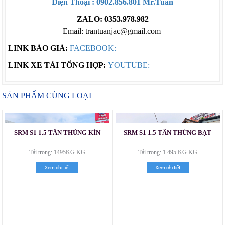
Điện Thoại : 0902.856.801 Mr.Tuấn
ZALO: 0353.978.982
Email: trantuanjac@gmail.com
LINK BÁO GIÁ:
FACEBOOK:
LINK XE TẢI TỔNG HỢP:
YOUTUBE:
SẢN PHẨM CÙNG LOẠI
SRM S1 1.5 TẤN THÙNG KÍN
SRM S1 1.5 TẤN THÙNG BẠT
Tải trọng: 1495KG KG
Tải trọng: 1.495 KG KG
Xem chi tiết
Xem chi tiết