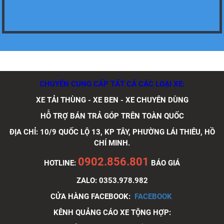
Xe tải Foton 990kg
CHUYÊN CUNG CẤP TẤT CẢ CÁC LOẠI XE:
XE TẢI THÙNG - XE BEN - XE CHUYÊN DÙNG
Xe tải Foton 990kg
HỖ TRỢ BÁN TRẢ GÓP TRÊN TOÀN QUỐC
ĐỊA CHỈ: 10/9 QUỐC LỘ 13, KP TÂY, PHƯỜNG LÁI THIÊU, HỒ
CHÍ MINH.
0902.856.801
HOTLINE:
BÁO GIÁ
Xe tải Foton 990kg
ZALO: 0353.978.982
CỬA HÀNG FACEBOOK:
FACEBOOK
KÊNH QUẢNG CÁO XE TỘNG HỢP: