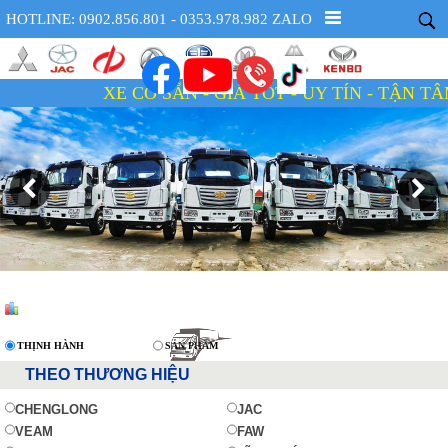
HOTLINE: 0902.856.801 - 0353.978.982 ZALO
XE CÓ SẴN - GIÁ TỐT - UY TÍN - TẬN TÂM
THỊNH HÀNH
SẢN PHẨM
THEO THƯƠNG HIỆU
CHENGLONG
JAC
VEAM
FAW