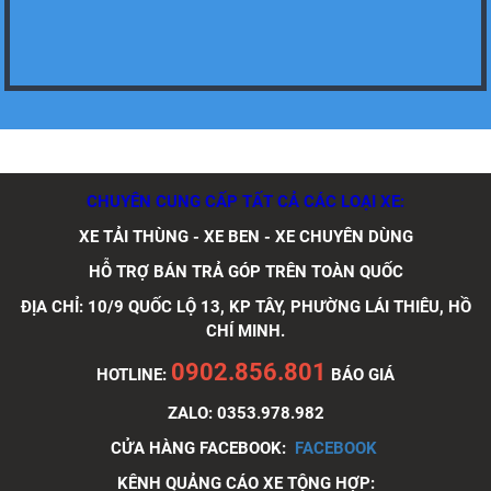
Xe tải Foton 990kg
CHUYÊN CUNG CẤP TẤT CẢ CÁC LOẠI XE:
XE TẢI THÙNG - XE BEN - XE CHUYÊN DÙNG
Xe tải Foton 990kg
HỖ TRỢ BÁN TRẢ GÓP TRÊN TOÀN QUỐC
ĐỊA CHỈ: 10/9 QUỐC LỘ 13, KP TÂY, PHƯỜNG LÁI THIÊU, HỒ
CHÍ MINH.
0902.856.801
HOTLINE:
BÁO GIÁ
Xe tải Foton 990kg
ZALO: 0353.978.982
CỬA HÀNG FACEBOOK:
FACEBOOK
KÊNH QUẢNG CÁO XE TỘNG HỢP: