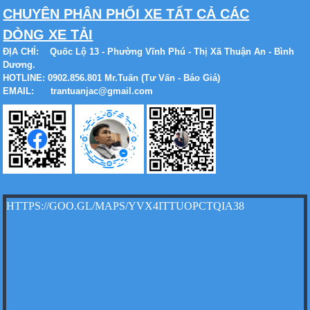
Xe tải Foton 990kg
CHUYÊN PHÂN PHỐI XE TẤT CẢ CÁC
DÒNG XE TẢI
ĐỊA CHỈ:
Quốc Lộ 13 - Phường Vĩnh Phú - Thị Xã Thuận An - Bình
Dương.
HOTLINE: 0902.856.801 Mr.Tuấn (Tư Vấn - Báo Giá)
EMAIL: trantuanjac@gmail.com
Xe tải Foton 990kg
Xe tải Foton 990kg
HTTPS://GOO.GL/MAPS/YVX4ITTUOPCTQIA38
Xe tải Foton 990kg