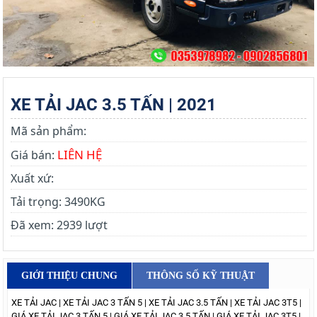
XE TẢI JAC 3.5 TẤN | 2021
Mã sản phẩm:
LIÊN HỆ
Giá bán:
Xuất xứ:
Tải trọng:
3490KG
Đã xem:
2939 lượt
GIỚI THIỆU CHUNG
THÔNG SỐ KỸ THUẬT
XE TẢI JAC | XE TẢI JAC 3 TẤN 5 | XE TẢI JAC 3.5 TẤN | XE TẢI JAC 3T5 |
GIÁ XE TẢI JAC 3 TẤN 5 | GIÁ XE TẢI JAC 3.5 TẤN | GIÁ XE TẢI JAC 3T5 |