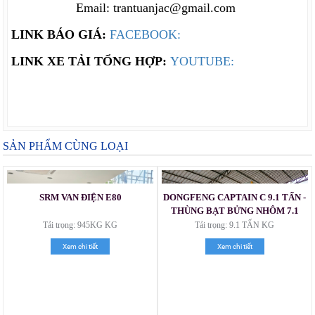
Email: trantuanjac@gmail.com
LINK BÁO GIÁ:
FACEBOOK:
LINK XE TẢI TỔNG HỢP:
YOUTUBE:
SẢN PHẨM CÙNG LOẠI
SRM VAN ĐIỆN E80
DONGFENG CAPTAIN C 9.1 TẤN -
THÙNG BẠT BỬNG NHÔM 7.1
MÉT
Tải trọng: 945KG KG
Tải trọng: 9.1 TẤN KG
Xem chi tiết
Xem chi tiết