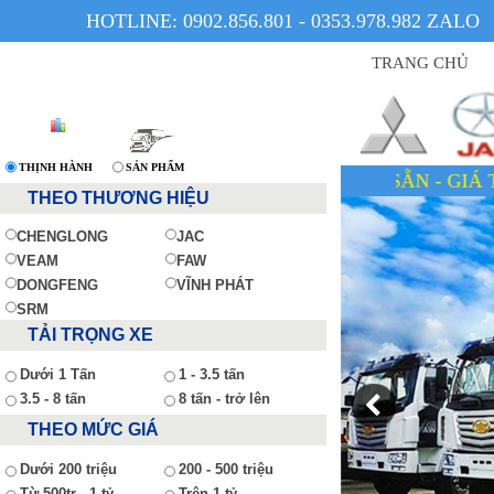
HOTLINE: 0902.856.801 - 0353.978.982 ZALO
TRANG CHỦ
THỊNH HÀNH
SẢN PHẨM
XE CÓ SẴN - GIÁ TỐT - UY TÍN - T
THEO THƯƠNG HIỆU
CHENGLONG
JAC
VEAM
FAW
DONGFENG
VĨNH PHÁT
SRM
TẢI TRỌNG XE
Dưới 1 Tấn
1 - 3.5 tấn
3.5 - 8 tấn
8 tấn - trở lên
THEO MỨC GIÁ
Dưới 200 triệu
200 - 500 triệu
Từ 500tr - 1 tỷ
Trên 1 tỷ