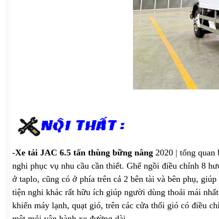
-Xe tải JAC 6.5 tấn thùng bững nâng
2020 | tổng quan b
nghi phục vụ nhu cầu cần thiết. Ghế ngồi điều chỉnh 8 hướ
ở taplo, cũng có ở phía trên cả 2 bên tài và bên phụ, giúp
tiện nghi khác rất hữu ích giúp người dùng thoải mái nh
khiển máy lạnh, quạt gió, trên các cửa thổi gió có điều 
mệt mỏi vận hành xe đường dài.