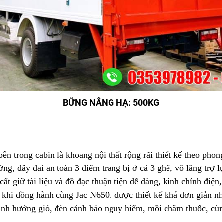
BỮNG NÂNG HẠ: 500KG
ên trong cabin là khoang nội thất rộng rãi thiết kế theo phon
ng, dây đai an toàn 3 điểm trang bị ở cả 3 ghế, vô lăng trợ lự
 cất giữ tài liệu và đồ đạc thuận tiện dễ dàng, kính chỉnh đi
ất khi đồng hành cùng Jac N650. được thiết kế khá đơn giản 
chỉnh hướng gió, đèn cảnh báo nguy hiểm, mồi châm thuốc, cù