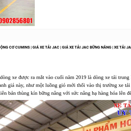
ỘNG CƠ CUMINS | GIÁ XE TẢI JAC | GIÁ XE TẢI JAC BỮNG NÂNG | XE TẢI J
dòng xe được ra mắt vào cuối năm 2019 là dòng xe tải trung
h giá này, như một luồng gió mới thổi vào thị trường xe tải 
iên bản thùng kín bững nâng với sức nâng hạ hàng hóa lên đ