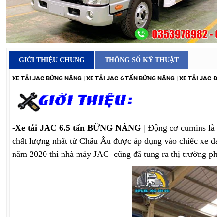
GIỚI THIỆU CHUNG
THÔNG SỐ KỸ THUẬT
XE TẢI JAC BỮNG NÂNG | XE TẢI JAC 6 TẤN BỮNG NÂNG | XE TẢI JAC Đ
-Xe tải JAC 6.5 tấn BỮNG NÂNG
| Động cơ cumins là 
chất lượng nhất từ Châu Âu được áp dụng vào chiếc xe dan
năm 2020 thì nhà máy JAC cũng đã tung ra thị trường ph