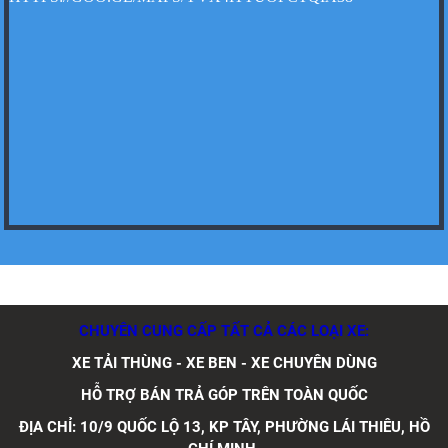
Xe tải Foton 990kg
Xe tải Foton 990kg
CHUYÊN CUNG CẤP TẤT CẢ CÁC LOẠI XE:
Xe tải Foton 990kg
XE TẢI THÙNG - XE BEN - XE CHUYÊN DÙNG
HỖ TRỢ BÁN TRẢ GÓP TRÊN TOÀN QUỐC
ĐỊA CHỈ: 10/9 QUỐC LỘ 13, KP TÂY, PHƯỜNG LÁI THIÊU, HỒ