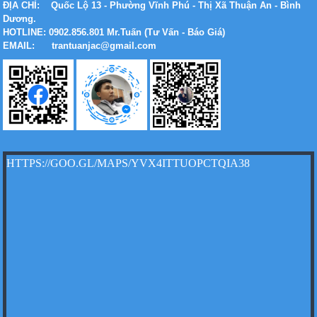
ĐỊA CHỈ:
Quốc Lộ 13 - Phường Vĩnh Phú - Thị Xã Thuận An - Bình
Dương.
HOTLINE: 0902.856.801 Mr.Tuấn (Tư Vấn - Báo Giá)
Xe tải Foton 990kg
EMAIL: trantuanjac@gmail.com
Xe tải Foton 990kg
HTTPS://GOO.GL/MAPS/YVX4ITTUOPCTQIA38
Xe tải Foton 990kg
Xe tải Foton 990kg