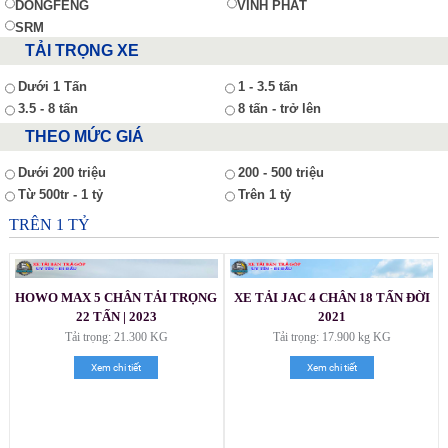
DONGFENG
VĨNH PHÁT
SRM
TẢI TRỌNG XE
Dưới 1 Tấn
1 - 3.5 tấn
3.5 - 8 tấn
8 tấn - trở lên
THEO MỨC GIÁ
Dưới 200 triệu
200 - 500 triệu
Từ 500tr - 1 tỷ
Trên 1 tỷ
TRÊN 1 TỶ
HOWO MAX 5 CHÂN TẢI TRỌNG
XE TẢI JAC 4 CHÂN 18 TẤN ĐỜI
22 TẤN | 2023
2021
Tải trọng: 21.300 KG
Tải trọng: 17.900 kg KG
Xem chi tiết
Xem chi tiết