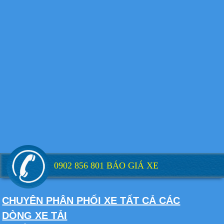
Xe tải Foton 990kg
Xe tải Foton 990kg
0902 856 801 BÁO GIÁ XE
Xe tải Foton 990kg
CHUYÊN PHÂN PHỐI XE TẤT CẢ CÁC
DÒNG XE TẢI