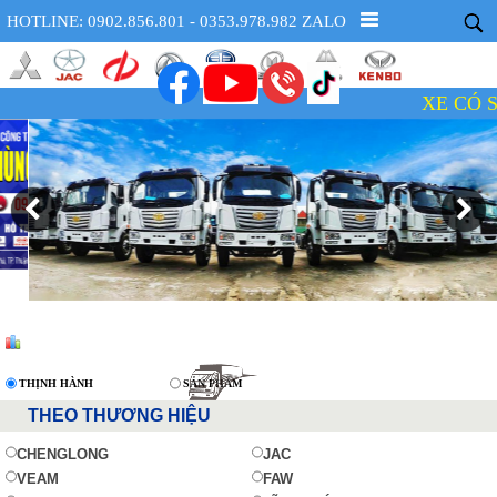
HOTLINE: 0902.856.801 - 0353.978.982 ZALO
XE CÓ SẴN -
THỊNH HÀNH
SẢN PHẨM
THEO THƯƠNG HIỆU
CHENGLONG
JAC
VEAM
FAW