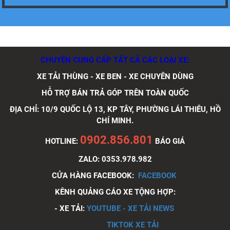
CHUYÊN CUNG CẤP TẤT CẢ CÁC LOẠI XE:
Xe tải Foton 990kg
XE TẢI THÙNG - XE BEN - XE CHUYÊN DÙNG
HỖ TRỢ BÁN TRẢ GÓP TRÊN TOÀN QUỐC
ĐỊA CHỈ: 10/9 QUỐC LỘ 13, KP TÂY, PHƯỜNG LÁI THIÊU, HỒ
CHÍ MINH.
Xe tải Foton 990kg
0902.856.801
HOTLINE:
BÁO GIÁ
ZALO: 0353.978.982
CỬA HÀNG FACEBOOK:
FACEBOOK
KÊNH QUẢNG CÁO XE TỘNG HỢP:
Xe tải Foton 990kg
- XE TẢI:
YOUTUBE - XE TẢI NEWS
TIKTOK XE TẢI