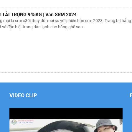
4 TẢI TRỌNG 945KG | Van SRM 2024
ại là srm x30i thay đổi mới so với phiên bản srm 2023. Trang bị thắng AB
d và đặc biệt trang dàn lạnh cho băng ghế sau.
VIDEO CLIP