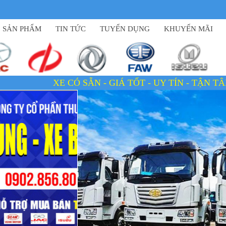
SẢN PHẨM
TIN TỨC
TUYỂN DỤNG
KHUYẾN MÃI
XE CÓ SẴN - GIÁ TỐT - UY TÍN - TẬN TÂM