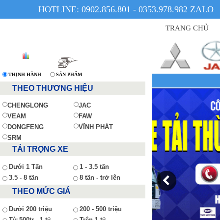
HOTLINE: 0902.856.801 - 0353.978.982 ZALO
TRANG CHỦ
THỊNH HÀNH
SẢN PHẨM
THEO THƯƠNG HIỆU
CHENGLONG
JAC
VEAM
FAW
DONGFENG
VĨNH PHÁT
SRM
TẢI TRỌNG XE
Dưới 1 Tấn
1 - 3.5 tấn
3.5 - 8 tấn
8 tấn - trở lên
THEO MỨC GIÁ
Dưới 200 triệu
200 - 500 triệu
Từ 500tr - 1 tỷ
Trên 1 tỷ