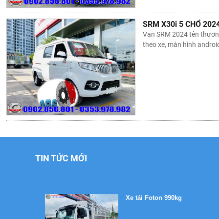
SRM X30i 5 CHỔ 202
Van SRM 2024 tên thương m
theo xe, màn hình androi
Xe tải Foton 990kg
Xe tải Foton 990kg
TIN TỨC MỚI
Xe tải Foton 990kg