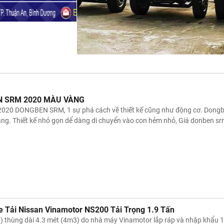
N SRM 2020 MÀU VÀNG
 2020 DONGBEN SRM, 1 sự phá cách về thiết kế cũng như động cơ. Dongbe
àng. Thiết kế nhỏ gọn dể dàng di chuyển vào con hẻm nhỏ, Giá donben srm
 Tải Nissan Vinamotor NS200 Tải Trọng 1.9 Tấn
9) thùng dài 4.3 mét (4m3) do nhà máy Vinamotor lắp ráp và nhập khẩu 100%