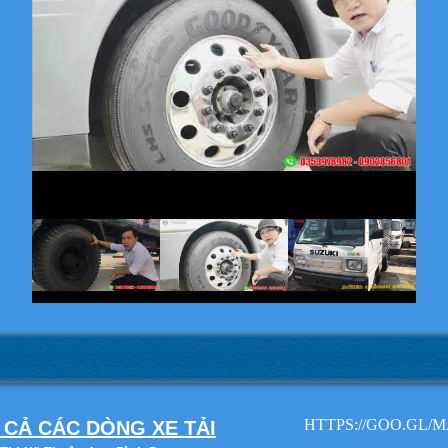
HTTPS://GOO.GL/
 CẢ CÁC DÒNG XE TẢI