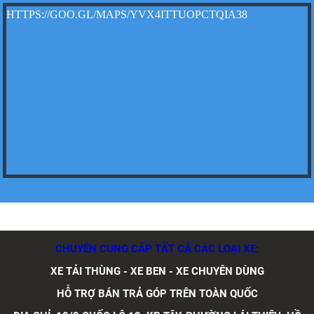
HTTPS://GOO.GL/MAPS/YVX4ITTUOPCTQIA38
Xe tải Foton 990kg
Xe tải Foton 990kg
CHUYÊN CUNG CẤP TẤT CẢ CÁC LOẠI XE:
Xe tải Foton 990kg
XE TẢI THÙNG - XE BEN - XE CHUYÊN DÙNG
HỖ TRỢ BÁN TRẢ GÓP TRÊN TOÀN QUỐC