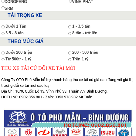
DONGFENG
VĨNH PHÁT
SRM
TẢI TRỌNG XE
Dưới 1 Tấn
1 - 3.5 tấn
3.5 - 8 tấn
8 tấn - trở lên
THEO MỨC GIÁ
Dưới 200 triệu
200 - 500 triệu
Từ 500tr - 1 tỷ
Trên 1 tỷ
THU XE TẢI CỦ ĐỔI XE TẢI MỚI
Công Ty OTO Phú Mẫn hỗ trợ khách hàng thu xe tải củ giá cao đúng với giá thị
trường đổi xe tải mới các loại.
Địa Chỉ: 10/9, Quốc Lộ 13, Vĩnh Phú 33, Thuận An, Bình Dương.
HOTLINE: 0902 856 801 - Zalo: 0353 978 982 Mr.Tuấn
Xe tải Foton 990kg