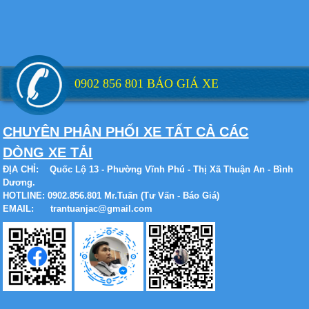
Xe tải Foton 990kg
0902 856 801 BÁO GIÁ XE
Xe tải Foton 990kg
CHUYÊN PHÂN PHỐI XE TẤT CẢ CÁC
DÒNG XE TẢI
ĐỊA CHỈ:
Quốc Lộ 13 - Phường Vĩnh Phú - Thị Xã Thuận An - Bình
Dương.
HOTLINE: 0902.856.801 Mr.Tuấn (Tư Vấn - Báo Giá)
Xe tải Foton 990kg
EMAIL: trantuanjac@gmail.com
Xe tải Foton 990kg