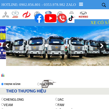
HOTLINE: 0902.856.801 - 0353.978.982 ZALO
XE CÓ SẴN -
THỊNH HÀNH
SẢN PHẨM
THEO THƯƠNG HIỆU
CHENGLONG
JAC
VEAM
FAW