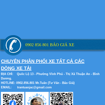
Xe tải Foton 990kg
Xe tải Foton 990kg
0902 856 801 BÁO GIÁ XE
CHUYÊN PHÂN PHỐI XE TẤT CẢ CÁC
DÒNG XE TẢI
Xe tải Foton 990kg
ĐỊA CHỈ:
Quốc Lộ 13 - Phường Vĩnh Phú - Thị Xã Thuận An - Bình
Dương.
HOTLINE: 0902.856.801 Mr.Tuấn (Tư Vấn - Báo Giá)
EMAIL: trantuanjac@gmail.com
Xe tải Foton 990kg