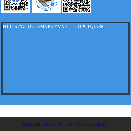
HTTPS://GOO.GL/MAPS/YVX4ITTUOPCTQIA38
Xe tải Foton 990kg
Xe tải Foton 990kg
Xe tải Foton 990kg
CHUYÊN CUNG CẤP TẤT CẢ CÁC LOẠI XE: