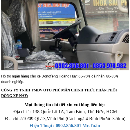
Hộ trợ ngân hàng cho xe Dongfeng Hoàng Huy: 65-70% cá nhân. 80-85%
doanh nghiệp.
CÔNG TY TNHH TMDV OTO PHÚ MẪN CHÍNH THỨC PHÂN PHỐI
DÒNG XE NÀY:
Mọi thông tin chi tiết xin vui lòng liên hệ:
Địa chỉ 1: 138 Quốc Lộ 1A, Tam Bình, Thủ Đức, HCM
Địa chỉ 2:10/09 QL13,Vĩnh Phú (Cách ngã 4 Bình Phước 3.5km)
Xe tải Foton 990kg
Điện Thoại : 0902.856.801 Mr.Tuấn