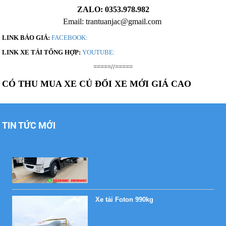
ZALO: 0353.978.982
Email: trantuanjac@gmail.com
LINK BÁO GIÁ:
FACEBOOK:
Xe tải Foton 990kg
LINK XE TẢI TỔNG HỢP:
YOUTUBE:
=====//=====
CÓ THU MUA XE CỦ ĐỔI XE MỚI GIÁ CAO
Xe tải Foton 990kg
TIN TỨC MỚI
Xe tải Foton 990kg