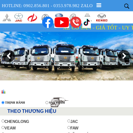
HOTLINE: 0902.856.801 - 0353.978.982 ZALO
XE CÓ SẴN - GIÁ TỐT - UY TÍN - 
THỊNH HÀNH
SẢN PHẨM
THEO THƯƠNG HIỆU
CHENGLONG
JAC
VEAM
FAW