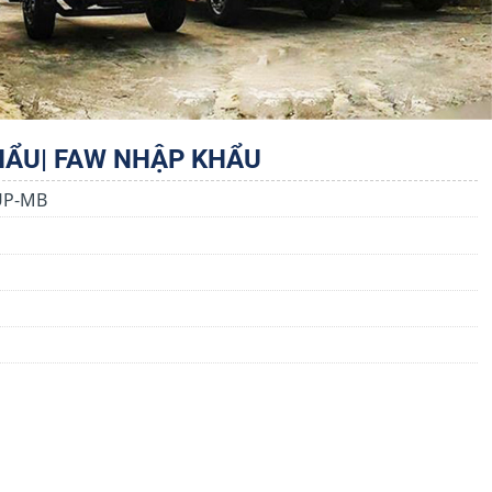
KHẨU| FAW NHẬP KHẨU
UP-MB