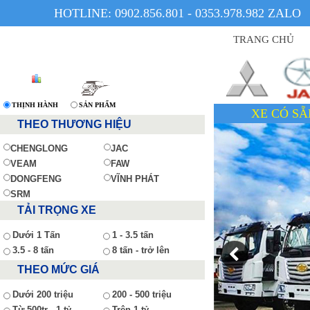
HOTLINE: 0902.856.801 - 0353.978.982 ZALO
TRANG CHỦ
THỊNH HÀNH
SẢN PHẨM
XE CÓ SẴN - GIÁ TỐT - UY
THEO THƯƠNG HIỆU
CHENGLONG
JAC
VEAM
FAW
DONGFENG
VĨNH PHÁT
SRM
TẢI TRỌNG XE
Dưới 1 Tấn
1 - 3.5 tấn
3.5 - 8 tấn
8 tấn - trở lên
THEO MỨC GIÁ
Dưới 200 triệu
200 - 500 triệu
Từ 500tr - 1 tỷ
Trên 1 tỷ