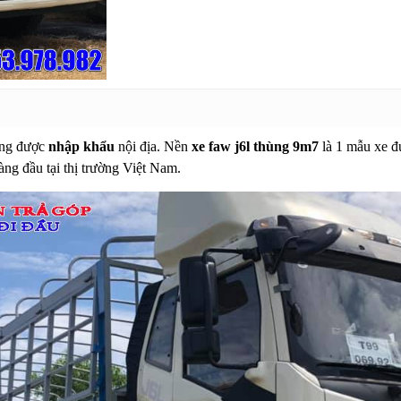
àng được
nhập khẩu
nội địa. Nền
xe faw j6l thùng 9m7
là 1 mẫu xe đư
àng đầu tại thị trường Việt Nam.