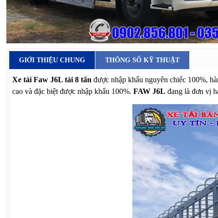
GIỚI THIỆU CHUNG
THÔNG SỐ KỸ THUẬT
Xe tải Faw J6L tải 8 tấn
được nhập khẩu nguyên chiếc 100%, h
cao và đặc biệt được nhập khẩu 100%.
FAW J6L
đang là đơn vị h