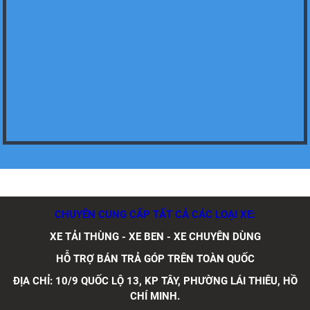
Xe tải Foton 990kg
Xe tải Foton 990kg
CHUYÊN CUNG CẤP TẤT CẢ CÁC LOẠI XE:
XE TẢI THÙNG - XE BEN - XE CHUYÊN DÙNG
Xe tải Foton 990kg
HỖ TRỢ BÁN TRẢ GÓP TRÊN TOÀN QUỐC
ĐỊA CHỈ: 10/9 QUỐC LỘ 13, KP TÂY, PHƯỜNG LÁI THIÊU, HỒ
CHÍ MINH.