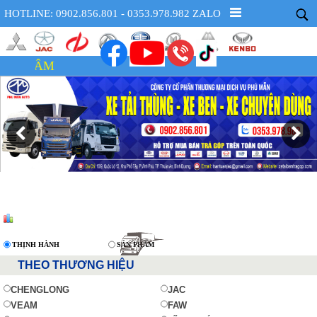
HOTLINE: 0902.856.801 - 0353.978.982 ZALO
XE
THỊNH HÀNH
SẢN PHẨM
THEO THƯƠNG HIỆU
CHENGLONG
JAC
VEAM
FAW