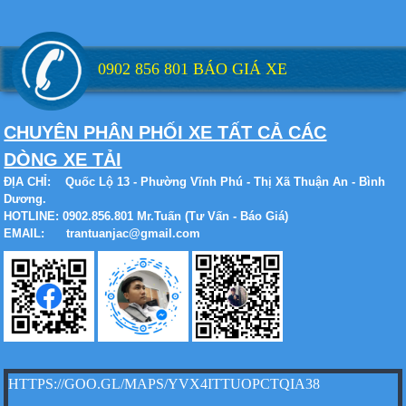
Xe tải Foton 990kg
0902 856 801 BÁO GIÁ XE
Xe tải Foton 990kg
CHUYÊN PHÂN PHỐI XE TẤT CẢ CÁC
DÒNG XE TẢI
ĐỊA CHỈ:
Quốc Lộ 13 - Phường Vĩnh Phú - Thị Xã Thuận An - Bình
Dương.
HOTLINE: 0902.856.801 Mr.Tuấn (Tư Vấn - Báo Giá)
EMAIL: trantuanjac@gmail.com
Xe tải Foton 990kg
Xe tải Foton 990kg
HTTPS://GOO.GL/MAPS/YVX4ITTUOPCTQIA38