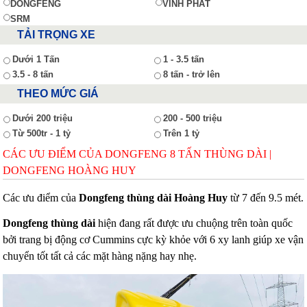
DONGFENG
VĨNH PHÁT
SRM
TẢI TRỌNG XE
Dưới 1 Tấn
1 - 3.5 tấn
3.5 - 8 tấn
8 tấn - trở lên
THEO MỨC GIÁ
Dưới 200 triệu
200 - 500 triệu
Từ 500tr - 1 tỷ
Trên 1 tỷ
CÁC ƯU ĐIỂM CỦA DONGFENG 8 TẤN THÙNG DÀI |
DONGFENG HOÀNG HUY
Các ưu điểm của
Dongfeng thùng dài Hoàng Huy
từ 7 đến 9.5 mét.
Dongfeng thùng dài
hiện đang rất được ưu chuộng trên toàn quốc
bởi trang bị động cơ Cummins cực kỳ khỏe với 6 xy lanh giúp xe vận
chuyển tốt tất cả các mặt hàng nặng hay nhẹ.