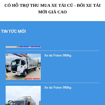
CÓ HỖ TRỢ THU MUA XE TẢI CỦ - ĐỔI XE TẢI
MỚI GIÁ CAO
Xe tải Foton 990kg
TIN TỨC MỚI
Xe tải Foton 990kg
Xe tải Foton 990kg