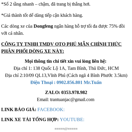
*Số 2 tầng nhanh – chậm, đã trang bị thắng hơi.
*Giá thành tốt dể dàng tiếp cận khách hàng.
Các dòng xe của
Dongfeng
ngân hàng hỗ trợ tối đa được 75% đồi
với cá nhân.
CÔNG TY TNHH TMDV OTO PHÚ MẪN CHÍNH THỨC
PHÂN PHỐI DÒNG XE NÀY:
Mọi thông tin chi tiết xin vui lòng liên hệ:
Địa chỉ 1: 138 Quốc Lộ 1A, Tam Bình, Thủ Đức, HCM
Địa chỉ 2:10/09 QL13,Vĩnh Phú (Cách ngã 4 Bình Phước 3.5km)
Điện Thoại :
0902.856.801
Mr.Tuấn
ZALO: 0353.978.982
Email: trantuanjac@gmail.com
LINK BÁO GIÁ:
FACEBOOK:
Xe tải Foton 990kg
LINK XE TẢI TỔNG HỢP:
YOUTUBE:
=====//=====