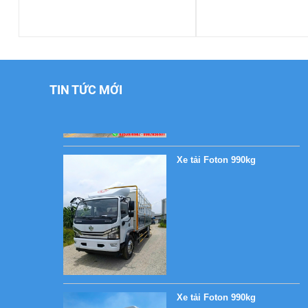
Xe tải Foton 990kg
TIN TỨC MỚI
Xe tải Foton 990kg
Xe tải Foton 990kg