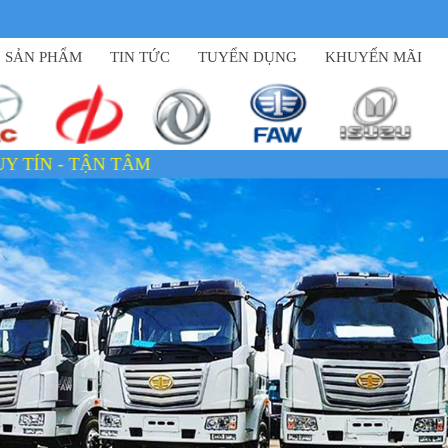
SẢN PHẨM
TIN TỨC
TUYỂN DỤNG
KHUYẾN MÃI
N - TẬN TÂM