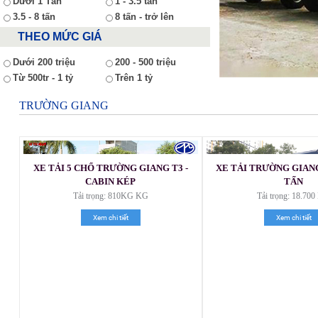
Dưới 1 Tấn
1 - 3.5 tấn
3.5 - 8 tấn
8 tấn - trở lên
THEO MỨC GIÁ
Dưới 200 triệu
200 - 500 triệu
Từ 500tr - 1 tỷ
Trên 1 tỷ
TRƯỜNG GIANG
XE TẢI 5 CHỔ TRƯỜNG GIANG T3 -
XE TẢI TRƯỜNG GIANG
Xe tải Foton 990kg
CABIN KÉP
TẤN
Tải trọng: 810KG KG
Tải trọng: 18.70
Xem chi tiết
Xem chi tiết
Xe tải Foton 990kg