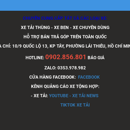
CHUYÊN CUNG CẤP TẤT CẢ CÁC LOẠI XE:
XE TẢI THÙNG - XE BEN - XE CHUYÊN DÙNG
HỖ TRỢ BÁN TRẢ GÓP TRÊN TOÀN QUỐC
A CHỈ: 10/9 QUỐC LỘ 13, KP TÂY, PHƯỜNG LÁI THIÊU, HỒ CHÍ MI
0902.856.801
HOTLINE:
BÁO GIÁ
ZALO: 0353.978.982
CỬA HÀNG FACEBOOK:
FACEBOOK
KÊNH QUẢNG CÁO XE TỘNG HỢP:
- XE TẢI:
YOUTUBE - XE TẢI NEWS
TIKTOK XE TẢI