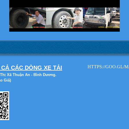
HTTPS://GOO.GL/
 CẢ CÁC DÒNG XE TẢI
Thị Xã Thuận An - Bình Dương.
o Giá)