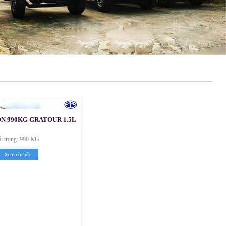
ON 990KG GRATOUR 1.5L
ải trọng: 990 KG
Xem chi tiết