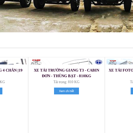
 4 CHÂN |19
XE TẢI TRƯỜNG GIANG T3 - CABIN
XE TẢI FOT
ĐƠN - THÙNG BẠT - 810KG
0 KG
Tải trọng: 810 KG
T
Xem chi tiết