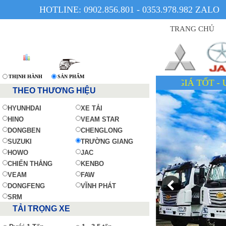
HOTLINE: 0902.856.801 - 0353.978.982 ZALO
TRANG CHỦ
THỊNH HÀNH
SẢN PHẨM
XE CÓ SẴN - GIÁ TỐT - UY TÍ
THEO THƯƠNG HIỆU
HYUNHDAI
XE TẢI
HINO
VEAM STAR
DONGBEN
CHENGLONG
SUZUKI
TRƯỜNG GIANG
HOWO
JAC
CHIẾN THẮNG
KENBO
VEAM
FAW
DONGFENG
VĨNH PHÁT
SRM
TẢI TRỌNG XE