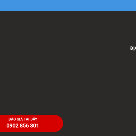
Xe tải Foton 990kg
ĐỊ
Xe tải Foton 990kg
Xe tải Foton 990kg
BÁO GIÁ TẠI ĐÂY
0902 856 801