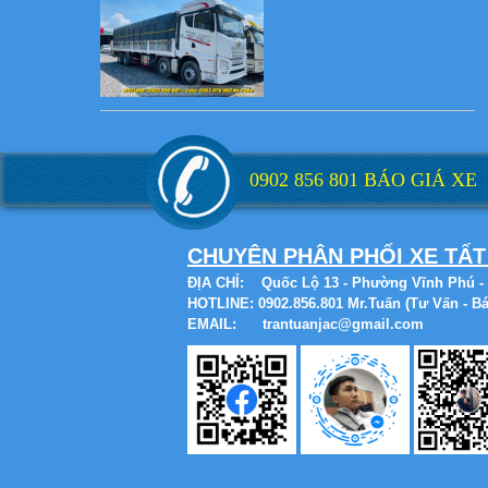
Xe tải Foton 990kg
0902 856 801 BÁO GIÁ XE
CHUYÊN PHÂN PHỐI XE TẤT
Xe tải Foton 990kg
ĐỊA CHỈ:
Quốc Lộ 13 - Phường Vĩnh Phú - 
HOTLINE: 0902.856.801 Mr.Tuấn (Tư Vấn - Bá
EMAIL: trantuanjac@gmail.com
Xe tải Foton 990kg