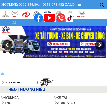
HOTLINE: 0902.856.801 - 0353.978.982 ZALO
X
THỊNH HÀNH
SẢN PHẨM
THEO THƯƠNG HIỆU
HYUNHDAI
XE TẢI
HINO
VEAM STAR