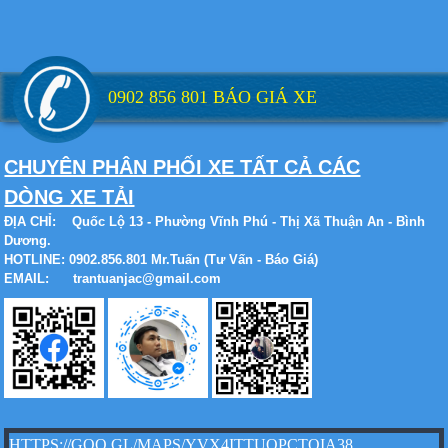
Xe tải Foton 990kg
0902 856 801 BÁO GIÁ XE
CHUYÊN PHÂN PHỐI XE TẤT CẢ CÁC
Xe tải Foton 990kg
DÒNG XE TẢI
ĐỊA CHỈ:
Quốc Lộ 13 - Phường Vĩnh Phú - Thị Xã Thuận An - Bình
Dương.
HOTLINE: 0902.856.801 Mr.Tuấn (Tư Vấn - Báo Giá)
EMAIL: trantuanjac@gmail.com
Xe tải Foton 990kg
Xe tải Foton 990kg
HTTPS://GOO.GL/MAPS/YVX4ITTUOPCTQIA38