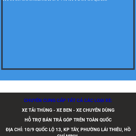
Xe tải Foton 990kg
Xe tải Foton 990kg
CHUYÊN CUNG CẤP TẤT CẢ CÁC LOẠI XE:
XE TẢI THÙNG - XE BEN - XE CHUYÊN DÙNG
Xe tải Foton 990kg
HỖ TRỢ BÁN TRẢ GÓP TRÊN TOÀN QUỐC
ĐỊA CHỈ: 10/9 QUỐC LỘ 13, KP TÂY, PHƯỜNG LÁI THIÊU, HỒ