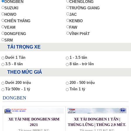
DONGBEN
CHENGLONG
SUZUKI
TRƯỜNG GIANG
HOWO
JAC
CHIẾN THẮNG
KENBO
VEAM
FAW
DONGFENG
VĨNH PHÁT
SRM
TẢI TRỌNG XE
Dưới 1 Tấn
1 - 3.5 tấn
3.5 - 8 tấn
8 tấn - trở lên
THEO MỨC GIÁ
Dưới 200 triệu
200 - 500 triệu
Từ 500tr - 1 tỷ
Trên 1 tỷ
DONGBEN
XE TẢI NHẸ DONGBEN SRM
XE TẢI DONGBEN 1 TẤN |
2021
THÙNG LỮNG | THÙNG 2.9 MÉT.
Tải trọng: 980KG KG
Tải trọng: 1.125 KG KG