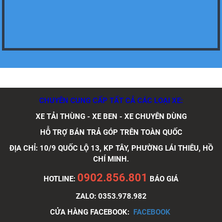
Xe tải Foton 990kg
CHUYÊN CUNG CẤP TẤT CẢ CÁC LOẠI XE:
Xe tải Foton 990kg
XE TẢI THÙNG - XE BEN - XE CHUYÊN DÙNG
HỖ TRỢ BÁN TRẢ GÓP TRÊN TOÀN QUỐC
ĐỊA CHỈ: 10/9 QUỐC LỘ 13, KP TÂY, PHƯỜNG LÁI THIÊU, HỒ
CHÍ MINH.
Xe tải Foton 990kg
0902.856.801
HOTLINE:
BÁO GIÁ
ZALO: 0353.978.982
CỬA HÀNG FACEBOOK:
FACEBOOK