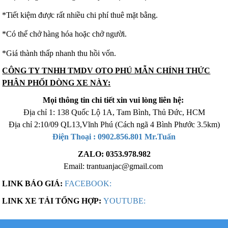
*Tiết kiệm được rất nhiều chi phí thuê mặt bằng.
*Có thể chở hàng hóa hoặc chở người.
*Giá thành thấp nhanh thu hồi vốn.
CÔNG TY TNHH TMDV OTO PHÚ MẪN CHÍNH THỨC
PHÂN PHỐI DÒNG XE NÀY:
Mọi thông tin chi tiết xin vui lòng liên hệ:
Địa chỉ 1: 138 Quốc Lộ 1A, Tam Bình, Thủ Đức, HCM
Địa chỉ 2:10/09 QL13,Vĩnh Phú (Cách ngã 4 Bình Phước 3.5km)
Xe tải Foton 990kg
Điện Thoại : 0902.856.801 Mr.Tuấn
ZALO: 0353.978.982
Email: trantuanjac@gmail.com
LINK BÁO GIÁ:
FACEBOOK:
Xe tải Foton 990kg
LINK XE TẢI TỔNG HỢP:
YOUTUBE: