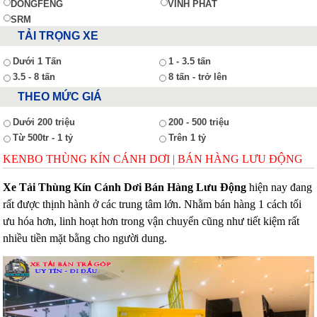
DONGFENG
VĨNH PHÁT
SRM
TẢI TRỌNG XE
Dưới 1 Tấn
1 - 3.5 tấn
3.5 - 8 tấn
8 tấn - trở lên
THEO MỨC GIÁ
Dưới 200 triệu
200 - 500 triệu
Từ 500tr - 1 tỷ
Trên 1 tỷ
KENBO THÙNG KÍN CÁNH DƠI | BÁN HÀNG LƯU ĐỘNG
Xe Tải Thùng Kín Cánh Dơi Bán Hàng Lưu Động
hiện nay đang
rất được thịnh hành ở các trung tâm lớn. Nhằm bán hàng 1 cách tối
ưu hóa hơn, linh hoạt hơn trong vận chuyển cũng như tiết kiệm rất
nhiều tiền mặt bằng cho người dung.