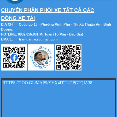
Xe tải Foton 990kg
CHUYÊN PHÂN PHỐI XE TẤT CẢ CÁC
DÒNG XE TẢI
ĐỊA CHỈ:
Quốc Lộ 13 - Phường Vĩnh Phú - Thị Xã Thuận An - Bình
Dương.
HOTLINE: 0902.856.801 Mr.Tuấn (Tư Vấn - Báo Giá)
Xe tải Foton 990kg
EMAIL: trantuanjac@gmail.com
Xe tải Foton 990kg
HTTPS://GOO.GL/MAPS/YVX4ITTUOPCTQIA38
Xe tải Foton 990kg