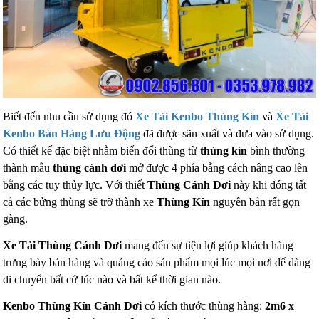
Biết đến nhu cầu sử dụng đó
Xe Tải Kenbo Thùng Kín
và
Xe Tải
Kenbo Bán Hàng Lưu Động
đã được sãn xuất và đưa vào sử dụng.
Có thiết kế đặc biệt nhằm biến đổi thùng từ
thùng kín
bình thường
thành mẫu
thùng cánh dơi
mở được 4 phía bằng cách nâng cao lên
bằng các tuy thủy lực. Với thiết
Thùng Cánh Dơi
này khi đóng tất
cả các bửng thùng sẽ trỡ thành xe
Thùng Kín
nguyên bản rất gọn
gàng.
Xe Tải Thùng Cánh Dơi
mang đến sự tiện lợi giúp khách hàng
trưng bày bán hàng và quảng cáo sản phẩm mọi lúc mọi nơi dể dàng
di chuyển bất cứ lúc nào và bất kể thời gian nào.
Kenbo Thùng Kín Cánh Dơi
có kích thước thùng hàng:
2m6 x