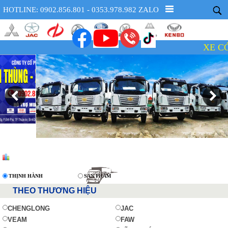
HOTLINE: 0902.856.801 - 0353.978.982 ZALO
XE CÓ SẴN -
THỊNH HÀNH
SẢN PHẨM
THEO THƯƠNG HIỆU
CHENGLONG
JAC
VEAM
FAW