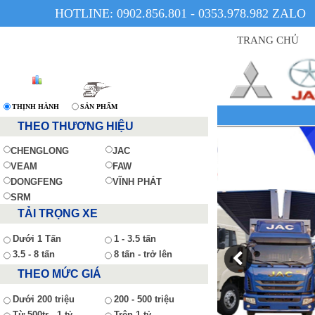
HOTLINE: 0902.856.801 - 0353.978.982 ZALO
TRANG CHỦ
THỊNH HÀNH
SẢN PHẨM
THEO THƯƠNG HIỆU
CHENGLONG
JAC
VEAM
FAW
DONGFENG
VĨNH PHÁT
SRM
TẢI TRỌNG XE
Dưới 1 Tấn
1 - 3.5 tấn
3.5 - 8 tấn
8 tấn - trở lên
THEO MỨC GIÁ
Dưới 200 triệu
200 - 500 triệu
Từ 500tr - 1 tỷ
Trên 1 tỷ