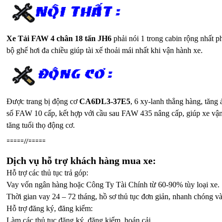
Xe Tải FAW 4 chân 18 tấn JH6
phải nói 1 trong cabin rộng nhất p
bộ ghế hơi đa chiều giúp tài xế thoải mái nhất khi vận hành xe.
Được trang bị động cơ
CA6DL3-37E5
, 6 xy-lanh thẳng hàng, tăng 
số FAW 10 cấp, kết hợp với cầu sau FAW 435 nâng cấp, giúp xe vận h
tăng tuổi thọ động cơ.
=====//=====
Dịch vụ hỗ trợ khách hàng mua xe:
Hỗ trợ các thủ tục trả góp:
Vay vốn ngân hàng hoặc Công Ty Tài Chính từ 60-90% tùy loại xe.
Thời gian vay 24 – 72 tháng, hồ sơ thủ tục đơn giản, nhanh chóng và
Hỗ trợ đăng ký, đăng kiểm:
Làm các thủ tục đăng ký, đăng kiểm, hoán cải