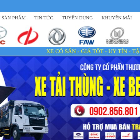
SẢN PHẨM
TIN TỨC
TUYỂN DỤNG
KHUYẾN MÃI
XE CÓ SẴN - GIÁ TỐT - UY TÍN - TẬN TÂM