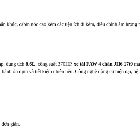
hân khúc, cabin nóc cao kèm các tiện ích đi kèm, điều chỉnh âm lượng tr
áp, dung tích
8.6L
, công suất 370HP,
xe tải FAW 4 chân
JH6
17t9
man
ành ổn định và tiết kiệm nhiên liệu. Công nghệ động cơ hiện đại, hệ t
 đơn giản.