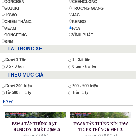
DONGBEN
CHENGLONG
SUZUKI
TRƯỜNG GIANG
HOWO
JAC
CHIẾN THẮNG
KENBO
VEAM
FAW
DONGFENG
VĨNH PHÁT
SRM
TẢI TRỌNG XE
Dưới 1 Tấn
1 - 3.5 tấn
3.5 - 8 tấn
8 tấn - trở lên
THEO MỨC GIÁ
Dưới 200 triệu
200 - 500 triệu
Từ 500tr - 1 tỷ
Trên 1 tỷ
FAW
FAW 8 TẤN THÙNG BẠT |
FAW 8 TẤN THÙNG KÍN| FAW
THÙNG DÀI 6 MÉT 2 (6M2)
TIGER THÙNG 6 MÉT 2.
Tải trọng: 8000 KG
Tải trọng: 8.000 KG KG