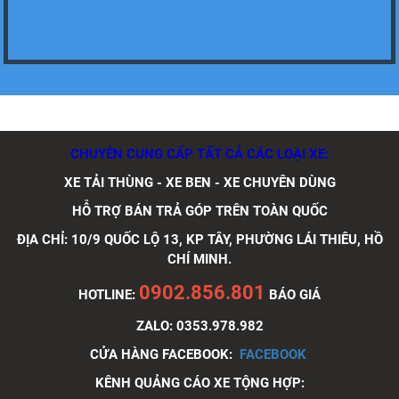
Xe tải Foton 990kg
Xe tải Foton 990kg
CHUYÊN CUNG CẤP TẤT CẢ CÁC LOẠI XE:
XE TẢI THÙNG - XE BEN - XE CHUYÊN DÙNG
HỖ TRỢ BÁN TRẢ GÓP TRÊN TOÀN QUỐC
Xe tải Foton 990kg
ĐỊA CHỈ: 10/9 QUỐC LỘ 13, KP TÂY, PHƯỜNG LÁI THIÊU, HỒ
CHÍ MINH.
0902.856.801
HOTLINE:
BÁO GIÁ
ZALO: 0353.978.982
Xe tải Foton 990kg
CỬA HÀNG FACEBOOK:
FACEBOOK
KÊNH QUẢNG CÁO XE TỘNG HỢP: