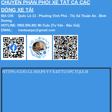
CHUYÊN PHÂN PHỐI XE TẤT CẢ CÁC
DÒNG XE TẢI
Xe tải Foton 990kg
ĐỊA CHỈ:
Quốc Lộ 13 - Phường Vĩnh Phú - Thị Xã Thuận An - Bình
Dương.
HOTLINE: 0902.856.801 Mr.Tuấn (Tư Vấn - Báo Giá)
EMAIL: trantuanjac@gmail.com
Xe tải Foton 990kg
HTTPS://GOO.GL/MAPS/YVX4ITTUOPCTQIA38
Xe tải Foton 990kg