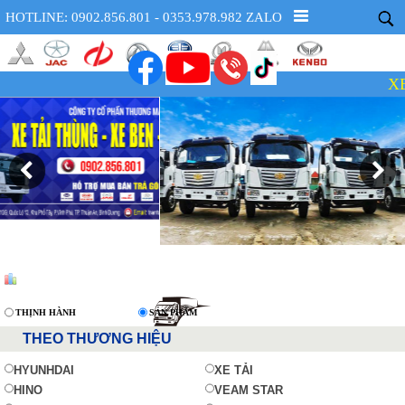
HOTLINE: 0902.856.801 - 0353.978.982 ZALO
XE CÓ
THỊNH HÀNH
SẢN PHẨM
THEO THƯƠNG HIỆU
HYUNHDAI
XE TẢI
HINO
VEAM STAR