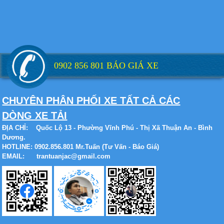
Xe tải Foton 990kg
0902 856 801 BÁO GIÁ XE
Xe tải Foton 990kg
CHUYÊN PHÂN PHỐI XE TẤT CẢ CÁC
DÒNG XE TẢI
ĐỊA CHỈ:
Quốc Lộ 13 - Phường Vĩnh Phú - Thị Xã Thuận An - Bình
Dương.
Xe tải Foton 990kg
HOTLINE: 0902.856.801 Mr.Tuấn (Tư Vấn - Báo Giá)
EMAIL: trantuanjac@gmail.com
Xe tải Foton 990kg