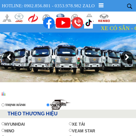
HOTLINE: 0902.856.801 - 0353.978.982 ZALO
XE CÓ SẴN - GIÁ 
THỊNH HÀNH
SẢN PHẨM
THEO THƯƠNG HIỆU
HYUNHDAI
XE TẢI
HINO
VEAM STAR