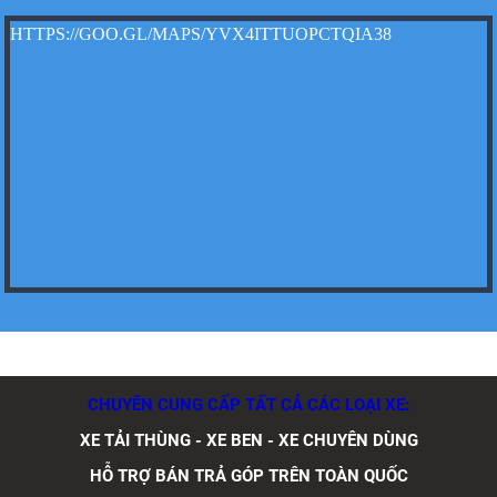
HTTPS://GOO.GL/MAPS/YVX4ITTUOPCTQIA38
Xe tải Foton 990kg
Xe tải Foton 990kg
Xe tải Foton 990kg
CHUYÊN CUNG CẤP TẤT CẢ CÁC LOẠI XE:
XE TẢI THÙNG - XE BEN - XE CHUYÊN DÙNG
HỖ TRỢ BÁN TRẢ GÓP TRÊN TOÀN QUỐC