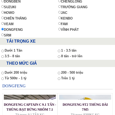
DONGBEN
CHENGLONG
SUZUKI
TRƯỜNG GIANG
HOWO
JAC
CHIẾN THẮNG
KENBO
VEAM
FAW
DONGFENG
VĨNH PHÁT
SRM
TẢI TRỌNG XE
Dưới 1 Tấn
1 - 3.5 tấn
3.5 - 8 tấn
8 tấn - trở lên
THEO MỨC GIÁ
Dưới 200 triệu
200 - 500 triệu
Từ 500tr - 1 tỷ
Trên 1 tỷ
DONGFENG
DONGFENG CAPTAIN C 9.1 TẤN -
DONGFENG 9T2 THÙNG DÀI
THÙNG BẠT BỬNG NHÔM 7.1
7M5
MÉT
Tải trọng: 9.1 TẤN KG
Tải trọng: 9200KG KG