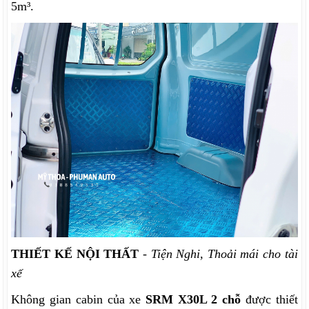
5m³.
THIẾT KẾ NỘI THẤT
-
Tiện Nghi, Thoải mái cho tài
xế
Không gian cabin của xe
SRM
X30L 2 chỗ
được
thiết