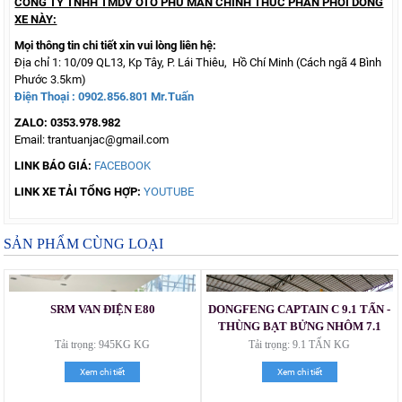
CÔNG TY TNHH TMDV OTO PHÚ MẪN CHÍNH THỨC PHÂN PHỐI DÒNG
XE NÀY:
Mọi thông tin chi tiết xin vui lòng liên hệ:
Địa chỉ 1: 10/09 QL13, Kp Tây, P. Lái Thiêu, Hồ Chí Minh (Cách ngã 4 Bình
Phước 3.5km)
Điện Thoại : 0902.856.801 Mr.Tuấn
ZALO: 0353.978.982
Email: trantuanjac@gmail.com
LINK BÁO GIÁ:
FACEBOOK
LINK XE TẢI TỔNG HỢP:
YOUTUBE
SẢN PHẨM CÙNG LOẠI
SRM VAN ĐIỆN E80
DONGFENG CAPTAIN C 9.1 TẤN -
Xe tải Foton 990kg
THÙNG BẠT BỬNG NHÔM 7.1
MÉT
Tải trọng: 945KG KG
Tải trọng: 9.1 TẤN KG
Xem chi tiết
Xem chi tiết