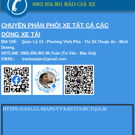
0902 856 801 BÁO GIÁ XE
Xe tải Foton 990kg
CHUYÊN PHÂN PHỐI XE TẤT CẢ CÁC
DÒNG XE TẢI
ĐỊA CHỈ:
Quốc Lộ 13 - Phường Vĩnh Phú - Thị Xã Thuận An - Bình
Dương.
HOTLINE: 0902.856.801 Mr.Tuấn (Tư Vấn - Báo Giá)
Xe tải Foton 990kg
EMAIL: trantuanjac@gmail.com
Xe tải Foton 990kg
HTTPS://GOO.GL/MAPS/YVX4ITTUOPCTQIA38