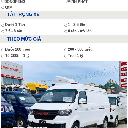
DONGFENG
VĨNH PHÁT
SRM
TẢI TRỌNG XE
Dưới 1 Tấn
1 - 3.5 tấn
3.5 - 8 tấn
8 tấn - trở lên
THEO MỨC GIÁ
Dưới 200 triệu
200 - 500 triệu
Từ 500tr - 1 tỷ
Trên 1 tỷ