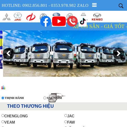
HOTLINE: 0902.856.801 - 0353.978.982 ZALO
XE CÓ SẴN - GIÁ TỐT - UY TÍN - TẬN
THỊNH HÀNH
SẢN PHẨM
THEO THƯƠNG HIỆU
CHENGLONG
JAC
VEAM
FAW