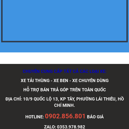
Xe tải Foton 990kg
Xe tải Foton 990kg
CHUYÊN CUNG CẤP TẤT CẢ CÁC LOẠI XE:
Xe tải Foton 990kg
XE TẢI THÙNG - XE BEN - XE CHUYÊN DÙNG
HỖ TRỢ BÁN TRẢ GÓP TRÊN TOÀN QUỐC
ĐỊA CHỈ: 10/9 QUỐC LỘ 13, KP TÂY, PHƯỜNG LÁI THIÊU, HỒ
CHÍ MINH.
Xe tải Foton 990kg
0902.856.801
HOTLINE:
BÁO GIÁ
ZALO: 0353.978.982