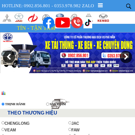
HOTLINE: 0902.856.801 - 0353.978.982 ZALO
 TẬN TÂM
THỊNH HÀNH
SẢN PHẨM
THEO THƯƠNG HIỆU
CHENGLONG
JAC
VEAM
FAW