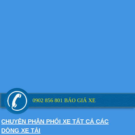
Xe tải Foton 990kg
Xe tải Foton 990kg
0902 856 801 BÁO GIÁ XE
Xe tải Foton 990kg
CHUYÊN PHÂN PHỐI XE TẤT CẢ CÁC
DÒNG XE TẢI