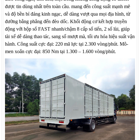
được tin dùng nhất trên toàn cầu. mang đến công suất mạnh mẽ
và độ bền bỉ đáng kinh ngạc, dễ dàng vượt qua mọi địa hình, từ
đường bằng phẳng đến đèo dốc. Khối động cơ kết hợp truyền
động với hộp số FAST nhanh/chậm 8 cấp số tiến, 2 số lùi, giúp
tài xế dễ dàng thao tác, sang số mượt mà, tối ưu hóa hiệu suất vận
hành. Công suất cực đại: 220 mã lực tại 2.300 vòng/phút. Mô-
men xoắn cực đại: 850 Nm tại 1.300 – 1.600 vòng/phút.