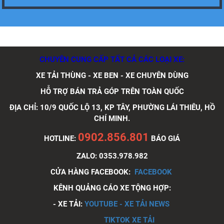
Xe tải Foton 990kg
CHUYÊN CUNG CẤP TẤT CẢ CÁC LOẠI XE:
XE TẢI THÙNG - XE BEN - XE CHUYÊN DÙNG
Xe tải Foton 990kg
HỖ TRỢ BÁN TRẢ GÓP TRÊN TOÀN QUỐC
ĐỊA CHỈ: 10/9 QUỐC LỘ 13, KP TÂY, PHƯỜNG LÁI THIÊU, HỒ
CHÍ MINH.
0902.856.801
Xe tải Foton 990kg
HOTLINE:
BÁO GIÁ
ZALO: 0353.978.982
CỬA HÀNG FACEBOOK:
FACEBOOK
KÊNH QUẢNG CÁO XE TỘNG HỢP:
- XE TẢI:
YOUTUBE - XE TẢI NEWS
Xe tải Foton 990kg
TIKTOK XE TẢI