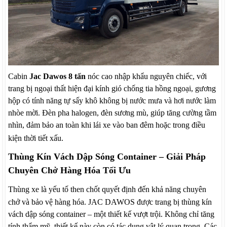
Cabin
Jac Dawos 8 tấn
nóc cao nhập khẩu nguyên chiếc, với
trang bị ngoại thất hiện đại kính gió chống tia hồng ngoại, gương
hộp có tính năng tự sấy khô không bị nước mưa và hơi nước làm
nhòe mời. Đèn pha halogen, đèn sương mù, giúp tăng cường tầm
nhìn, đảm bảo an toàn khi lái xe vào ban đêm hoặc trong điều
kiện thời tiết xấu.
Thùng Kín Vách Dập Sóng Container – Giải Pháp
Chuyên Chở Hàng Hóa Tối Ưu
Thùng xe là yếu tố then chốt quyết định đến khả năng chuyên
chở và bảo vệ hàng hóa. JAC DAWOS được trang bị thùng kín
vách dập sóng container – một thiết kế vượt trội. Không chỉ tăng
tính thẩm mỹ, thiết kế này còn có tác dụng vật lý quan trọng. Các