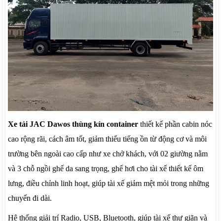
Xe tải JAC Dawos thùng kín container
thiết kế phần cabin nóc
cao rộng rãi, cách âm tốt, giảm thiểu tiếng ồn từ động cơ và môi
trường bên ngoài cao cấp như xe chở khách, với 02 giường nằm
và 3 chỗ ngồi ghế da sang trọng, ghế hơi cho tài xế thiết kế ôm
lưng, điều chỉnh linh hoạt, giúp tài xế giảm mệt mỏi trong những
chuyến đi dài.
Hệ thống giải trí Radio, USB, Bluetooth, giúp tài xế thư giãn và