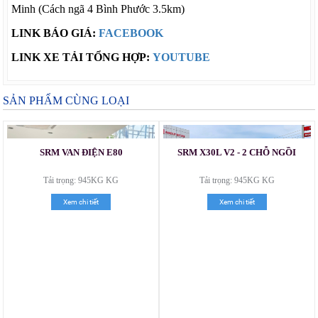
Minh (Cách ngã 4 Bình Phước 3.5km)
LINK BÁO GIÁ:
FACEBOOK
LINK XE TẢI TỔNG HỢP:
YOUTUBE
SẢN PHẨM CÙNG LOẠI
SRM VAN ĐIỆN E80
SRM X30L V2 - 2 CHỖ NGỒI
Tải trọng: 945KG KG
Tải trọng: 945KG KG
Xem chi tiết
Xem chi tiết
Xe tải Foton 990kg