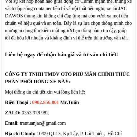
Với sự kết hợp hoàn hảo giữa động cơ Cumin mạnh mẽ, thùng xe
vách dập sóng container bền bỉ và nội thất tiện nghi, xe tải JAC
DAWOS thùng kín không chỉ đáp ứng mà còn vượt xa mọi tiêu
chuẩn về hiệu quả và an toàn. Đây là sự lựa chọn thông minh cho
những ai đang tìm kiếm một người bạn đồng hành tin cậy, giúp
tối đa hóa lợi nhuận và khẳng định vị thế trên thị trường vận tải.
Liên hệ ngay để nhận báo giá và tư vấn chi tiết!
CÔNG TY TNHH TMDV OTO PHÚ MẪN CHÍNH THỨC
PHÂN PHỐI DÒNG XE NÀY:
Mọi thông tin chi tiết xin vui lòng liên hệ:
Điện Thoại :
0902.856.801
Mr.Tuấn
ZALO:
0353.978.982
Email:
trantuanjac@gmail.com
Địa chỉ Chính:
10/09 QL13, Kp Tây, P. Lái Thiêu, Hồ Chí