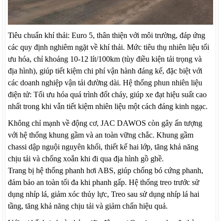
Tiêu chuẩn khí thải: Euro 5, thân thiện với môi trường, đáp ứng
các quy định nghiêm ngặt về khí thải. Mức tiêu thụ nhiên liệu tối
ưu hóa, chỉ khoảng 10-12 lít/100km (tùy điều kiện tải trọng và
địa hình), giúp tiết kiệm chi phí vận hành đáng kể, đặc biệt với
các doanh nghiệp vận tải đường dài. Hệ thống phun nhiên liệu
điện tử: Tối ưu hóa quá trình đốt cháy, giúp xe đạt hiệu suất cao
nhất trong khi vẫn tiết kiệm nhiên liệu một cách đáng kinh ngạc.
Không chỉ mạnh về động cơ, JAC DAWOS còn gây ấn tượng
với hệ thống khung gầm và an toàn vững chắc. Khung gầm
chassi dập nguội nguyên khối, thiết kế hai lớp, tăng khả năng
chịu tải và chống xoắn khi đi qua địa hình gồ ghề.
Trang bị hệ thống phanh hơi ABS, giúp chống bó cứng phanh,
đảm bảo an toàn tối đa khi phanh gấp. Hệ thống treo trước sử
dụng nhíp lá, giảm xóc thủy lực, Treo sau sử dụng nhíp lá hai
tầng, tăng khả năng chịu tải và giảm chấn hiệu quả.