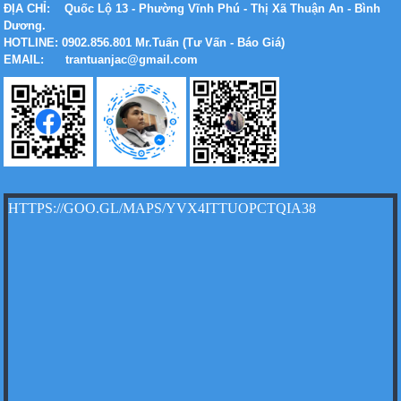
ĐỊA CHỈ:
Quốc Lộ 13 - Phường Vĩnh Phú - Thị Xã Thuận An - Bình
Dương.
HOTLINE: 0902.856.801 Mr.Tuấn (Tư Vấn - Báo Giá)
Xe tải Foton 990kg
EMAIL: trantuanjac@gmail.com
Xe tải Foton 990kg
HTTPS://GOO.GL/MAPS/YVX4ITTUOPCTQIA38
Xe tải Foton 990kg