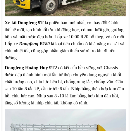
Xe tải Dongfeng 9T
là phiên bản mới nhất, có thay đổi Cabin
thế hệ mới, tạo hình tối ưu khí động học, có mui lướt gió, gương
hộp và mặt trược đẹp hơn. Lốp xe 10.00 R20 bố thép, vỏ có ruột.
Lốp xe
Dongfeng B180
là loại tiêu chuẩn có khả năng ma sát và
chịu nhiệt tốt, cũng góp phần giảm thiểu sự rủi ro khi đi trên
đường.
Dongfeng Hoàng Huy 9T2
có kết cấu bền vững với Chassis
được dập thành hình một lần từ thép chuyên dụng nguyên khối
chất lượng cao, chịu lực bền bỉ, chống rung lắc, chống vặn. Cầu
sau 10 tấn 8 tắc kê, cầu trước 6 tấn. Nhíp bằng thép hợp kim đàn
hồi chịu lực cao. Nhíp sau 8 -10 lá làm bằng hợp kim đàn hồi,
tăng số lượng lá nhíp chịu tải, không có rãnh.