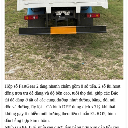
Hộp số FastGear 2 tầng nhanh chậm gồm 8 số tiến, 2 số lùi hoạt
động trơn tru dễ dàng và độ bền cao, tuổi thọ dài, giúp các Bác
tài dễ dàng ở tất cả các cung đường như: đường bằng, đồi núi,
dốc và đường lầy lội…
Có bình DEF dung dịch xử lý khí thải
không gây ô nhiễm môi trường theo tiêu chuẩn EURO5, bình
dầu bằng hợp kim nhôm.
Nhíp sau 8+10 lá, nhíp sau được làm bằng hợp kim đàn hồi cao