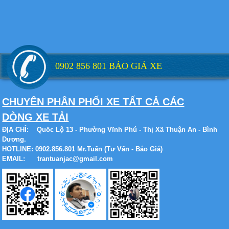
Xe tải Foton 990kg
0902 856 801 BÁO GIÁ XE
CHUYÊN PHÂN PHỐI XE TẤT CẢ CÁC
DÒNG XE TẢI
ĐỊA CHỈ:
Quốc Lộ 13 - Phường Vĩnh Phú - Thị Xã Thuận An - Bình
Xe tải Foton 990kg
Dương.
HOTLINE: 0902.856.801 Mr.Tuấn (Tư Vấn - Báo Giá)
EMAIL: trantuanjac@gmail.com
Xe tải Foton 990kg