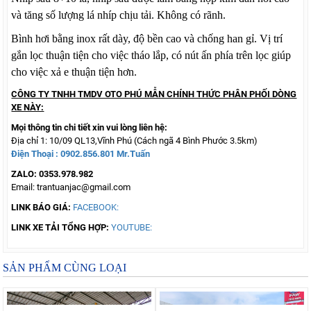
và tăng số lượng lá nhíp chịu tải. Không có rãnh.
Bình hơi bằng inox rất dày, độ bền cao và chống han gỉ. Vị trí
gắn lọc thuận tiện cho việc tháo lắp, có nút ấn phía trên lọc giúp
cho việc xả e thuận tiện hơn.
CÔNG TY TNHH TMDV OTO PHÚ MẪN CHÍNH THỨC PHÂN PHỐI DÒNG
XE NÀY:
Mọi thông tin chi tiết xin vui lòng liên hệ:
Địa chỉ 1: 10/09 QL13,Vĩnh Phú (Cách ngã 4 Bình Phước 3.5km)
Điện Thoại :
0902.856.801
Mr.Tuấn
ZALO: 0353.978.982
Email: trantuanjac@gmail.com
LINK BÁO GIÁ:
FACEBOOK:
LINK XE TẢI TỔNG HỢP:
YOUTUBE:
SẢN PHẨM CÙNG LOẠI