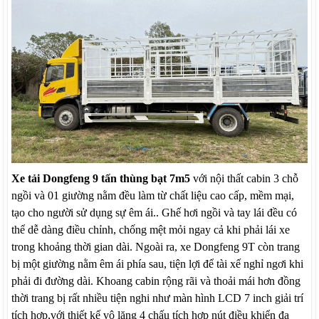
Xe tải Dongfeng 9 tấn thùng bạt 7m5
với nội thất cabin 3 chỗ
ngồi và 01 giường nằm đều làm từ chất liệu cao cấp, mềm mại,
tạo cho người sử dụng sự êm ái.. Ghế hơi ngồi và tay lái đều có
thể dễ dàng điều chỉnh, chống mệt mỏi ngay cả khi phải lái xe
trong khoảng thời gian dài. Ngoài ra, xe Dongfeng 9T còn trang
bị một giường nằm êm ái phía sau, tiện lợi để tài xế nghỉ ngơi khi
phải đi đường dài. Khoang cabin rộng rãi và thoải mái hơn đồng
thời trang bị rất nhiều tiện nghi như màn hình LCD 7 inch giải trí
tích hợp,với thiết kế vô lăng 4 chấu tích hợp nút điều khiển đa