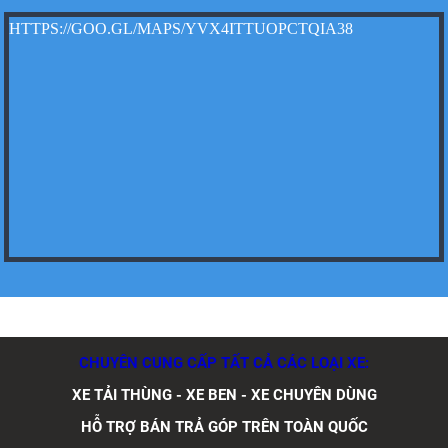
HTTPS://GOO.GL/MAPS/YVX4ITTUOPCTQIA38
Xe tải Foton 990kg
Xe tải Foton 990kg
Xe tải Foton 990kg
CHUYÊN CUNG CẤP TẤT CẢ CÁC LOẠI XE:
XE TẢI THÙNG - XE BEN - XE CHUYÊN DÙNG
HỖ TRỢ BÁN TRẢ GÓP TRÊN TOÀN QUỐC