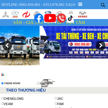
HOTLINE: 0902.856.801 - 0353.978.982 ZALO
- GIÁ TỐT - UY TÍN - TẬN TÂM
THỊNH HÀNH
SẢN PHẨM
THEO THƯƠNG HIỆU
CHENGLONG
JAC
VEAM
FAW