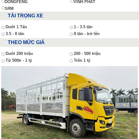
DONGFENG
VĨNH PHÁT
SRM
TẢI TRỌNG XE
Dưới 1 Tấn
1 - 3.5 tấn
3.5 - 8 tấn
8 tấn - trở lên
THEO MỨC GIÁ
Dưới 200 triệu
200 - 500 triệu
Từ 500tr - 1 tỷ
Trên 1 tỷ