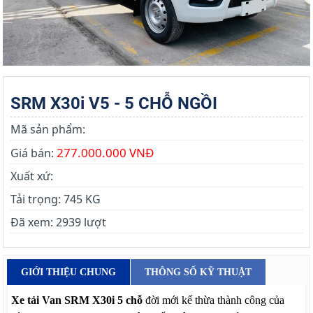
SRM X30i V5 - 5 CHỖ NGỒI
Mã sản phẩm:
277.000.000 VNĐ
Giá bán:
Xuất xứ:
Tải trọng:
745 KG
Đã xem:
2939 lượt
GIỚI THIỆU CHUNG
THÔNG SỐ KỸ THUẬT
Xe tải Van SRM X30i 5 chỗ
đời mới kế thừa thành công của