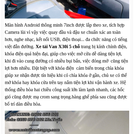
Màn hình Android thông minh 7inch được lắp theo xe, tích hợp
Camera lùi vì vậy việc quay đầu và đậu xe chuẩn xác an toàn
hơn, nghe nhạc, kết nối USB, điện thoại... đa chức năng có tiếng
việt đẫn đường.
Xe tải Van X30i 5 chỗ
trang bị kính chỉnh điện,
khóa điện quá hiện đại, giúp cho việc mở cửa dễ dàng tiện lợi,
khi đi vào cung đường có nhiều bụi bẩn, việc đóng mở cũng tiện
lợi hơn nhiều. Đặt biệt với khóa điện cảm biến trong chìa khóa
giúp xe nhận được tín hiệu khi có chìa khóa ở gần, chủ xe có thể
mở khóa hay khóa cửa trên tay nắm tiện lợi khi vận hành xe. Hệ
thống điều hòa hai chiều công suất lớn làm lạnh nhanh, các hốc
gió cũng được mạ crom sang trọng.hàng ghế phía sau cũng được
bố trí dàn điều hòa.