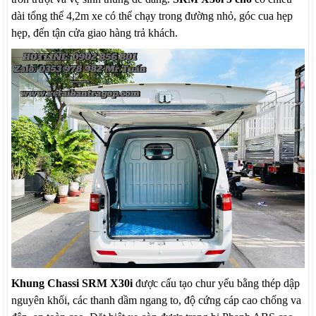
dài tổng thể 4,2m xe có thể chạy trong đường nhỏ, góc cua hẹp
hẹp, đến tận cửa giao hàng trả khách.
Khung Chassi SRM X30i
được cấu tạo chur yếu bằng thép dập
nguyên khối, các thanh dầm ngang to, độ cứng cáp cao chống va