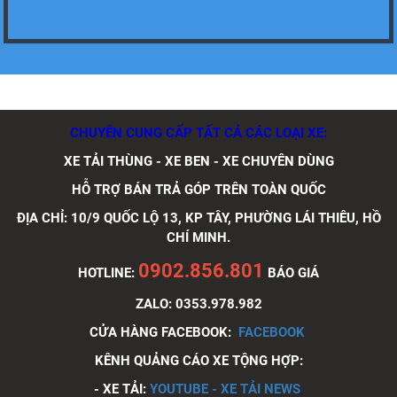
Xe tải Foton 990kg
CHUYÊN CUNG CẤP TẤT CẢ CÁC LOẠI XE:
XE TẢI THÙNG - XE BEN - XE CHUYÊN DÙNG
Xe tải Foton 990kg
HỖ TRỢ BÁN TRẢ GÓP TRÊN TOÀN QUỐC
ĐỊA CHỈ: 10/9 QUỐC LỘ 13, KP TÂY, PHƯỜNG LÁI THIÊU, HỒ
CHÍ MINH.
Xe tải Foton 990kg
0902.856.801
HOTLINE:
BÁO GIÁ
ZALO: 0353.978.982
CỬA HÀNG FACEBOOK:
FACEBOOK
KÊNH QUẢNG CÁO XE TỘNG HỢP:
Xe tải Foton 990kg
- XE TẢI:
YOUTUBE - XE TẢI NEWS