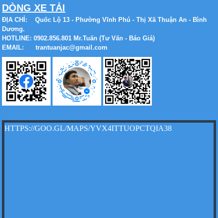
DÒNG XE TẢI
ĐỊA CHỈ:
Quốc Lộ 13 - Phường Vĩnh Phú - Thị Xã Thuận An - Bình
Dương.
HOTLINE: 0902.856.801 Mr.Tuấn (Tư Vấn - Báo Giá)
Xe tải Foton 990kg
EMAIL: trantuanjac@gmail.com
Xe tải Foton 990kg
HTTPS://GOO.GL/MAPS/YVX4ITTUOPCTQIA38
Xe tải Foton 990kg