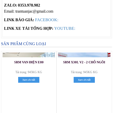
ZALO: 0353.978.982
Email: trantuanjac@gmail.com
LINK BÁO GIÁ:
FACEBOOK:
LINK XE TẢI TỔNG HỢP:
YOUTUBE:
SẢN PHẨM CÙNG LOẠI
SRM VAN ĐIỆN E80
SRM X30L V2 - 2 CHỖ NGỒI
Tải trọng: 945KG KG
Tải trọng: 945KG KG
Xem chi tiết
Xem chi tiết
Xe tải Foton 990kg