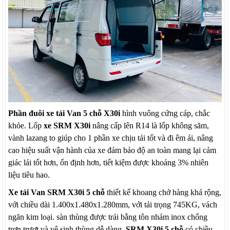
Phần đuôi xe tải Van 5 chỗ X30i
hình vuông cứng cáp, chắc
khỏe. Lốp
xe SRM X30i
nâng cấp lên R14 là lốp không săm,
vành lazang to giúp cho 1 phần xe chịu tải tốt và đi êm ái, nâng
cao hiệu suất vận hành của xe đảm bảo độ an toàn mang lại cảm
giác lái tốt hơn, ổn định hơn, tiết kiệm được khoảng 3% nhiên
liệu tiêu hao.
Xe tải Van SRM X30i 5 chỗ
thiết kế khoang chở hàng khá rộng,
với chiều dài 1.400x1.480x1.280mm, với tải trọng 745KG, vách
ngăn kim loại. sàn thùng được trải bằng tôn nhám inox chống
trơn trượt và vệ sinh thùng dễ dàng.
SRM X30i 5 chỗ
có chiều