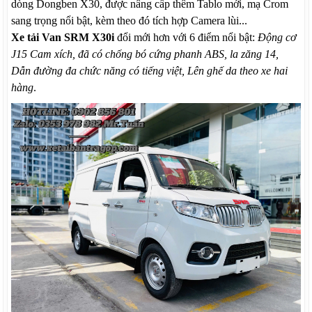
dòng Dongben X30, được nâng cấp thêm Tablo mới, mạ Crom
sang trọng nổi bật, kèm theo đó tích hợp Camera lùi...
Xe tải Van SRM X30i
đổi mới hơn với 6 điểm nổi bật:
Động cơ
J15 Cam xích, đã có chống bó cứng phanh ABS, la zăng 14,
Dẫn đường đa chức năng có tiếng việt, Lên ghế da theo xe hai
hàng
.