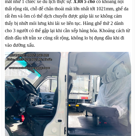
mắt như 1 chiếc xe du lịch thực sự.
X30i 5 chỗ
có khoang nội
thất rộng rãi, chỗ để chân thoải mái lớn nhất tới 1021mm, ghế da
rất êm và ôm có thể dịch chuyển được giúp lái xe không cảm
thấy bị nhứt mỏi lưng khi lái xe liên tục. Hàng ghế thứ 2 dành
cho 3 người có thể gập lại khi cần xếp hàng hóa. Khoảng cách từ
đỉnh đầu tới trần xe cũng rất rộng, không lo bị đụng đầu khi đi
vào đường xấu.