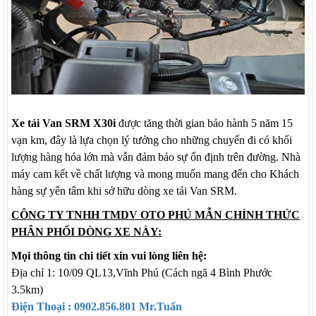
Xe tải Van SRM X30i
được tăng thời gian bảo hành 5 năm 15
vạn km, đây là lựa chọn lý tưởng cho những chuyến đi có khối
lượng hàng hóa lớn mà vẫn đảm bảo sự ổn định trên đường. Nhà
máy cam kết về chất lượng và mong muốn mang đến cho Khách
hàng sự yên tâm khi sở hữu dòng xe tải Van SRM.
CÔNG TY TNHH TMDV OTO PHÚ MẪN CHÍNH THỨC
PHÂN PHỐI DÒNG XE NÀY:
Mọi thông tin chi tiết xin vui lòng liên hệ:
Địa chỉ 1: 10/09 QL13,Vĩnh Phú (Cách ngã 4 Bình Phước
3.5km)
Điện Thoại :
0902.856.801
Mr.Tuấn