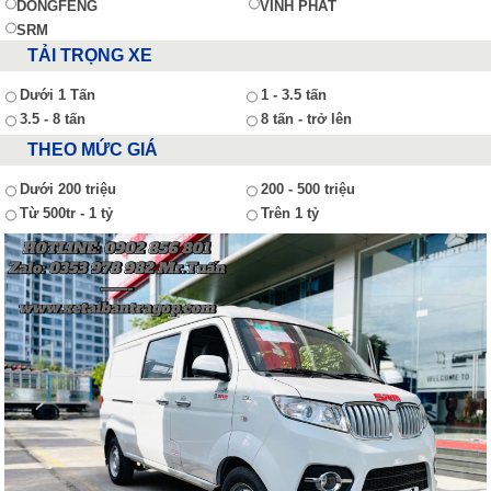
DONGFENG
VĨNH PHÁT
SRM
TẢI TRỌNG XE
Dưới 1 Tấn
1 - 3.5 tấn
3.5 - 8 tấn
8 tấn - trở lên
THEO MỨC GIÁ
Dưới 200 triệu
200 - 500 triệu
Từ 500tr - 1 tỷ
Trên 1 tỷ