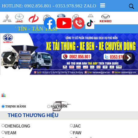
HOTLINE: 0902.856.801 - 0353.978.982 ZALO
X
THỊNH HÀNH
SẢN PHẨM
THEO THƯƠNG HIỆU
CHENGLONG
JAC
VEAM
FAW