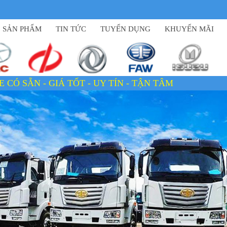
SẢN PHẨM
TIN TỨC
TUYỂN DỤNG
KHUYẾN MÃI
ỐT - UY TÍN - TẬN TÂM