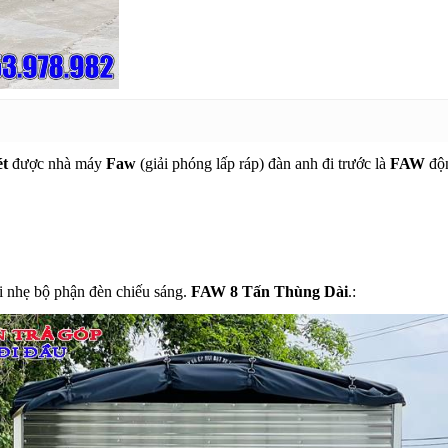
ét
được nhà máy
Faw
(giải phóng lấp ráp) đàn anh đi trước là
FAW
độn
.
i nhẹ bộ phận đèn chiếu sáng.
FAW 8 Tấn Thùng Dài
.: