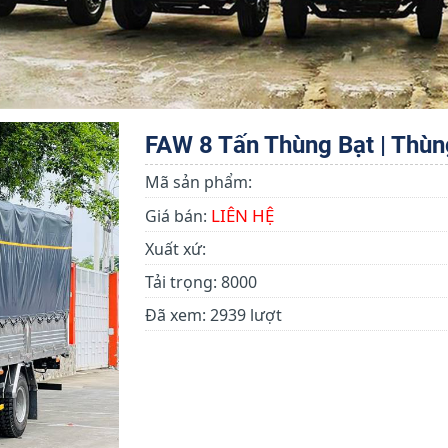
FAW 8 Tấn Thùng Bạt | Thùn
Mã sản phẩm:
LIÊN HỆ
Giá bán:
Xuất xứ:
Tải trọng:
8000
Đã xem:
2939 lượt