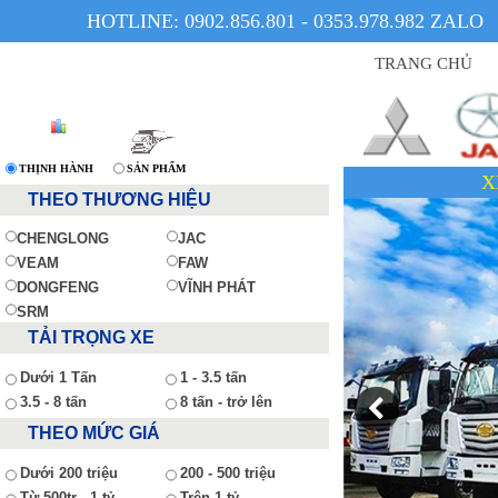
HOTLINE: 0902.856.801 - 0353.978.982 ZALO
TRANG CHỦ
THỊNH HÀNH
SẢN PHẨM
XE CÓ SẴN - GIÁ T
THEO THƯƠNG HIỆU
CHENGLONG
JAC
VEAM
FAW
DONGFENG
VĨNH PHÁT
SRM
TẢI TRỌNG XE
Dưới 1 Tấn
1 - 3.5 tấn
3.5 - 8 tấn
8 tấn - trở lên
THEO MỨC GIÁ
Dưới 200 triệu
200 - 500 triệu
Từ 500tr - 1 tỷ
Trên 1 tỷ