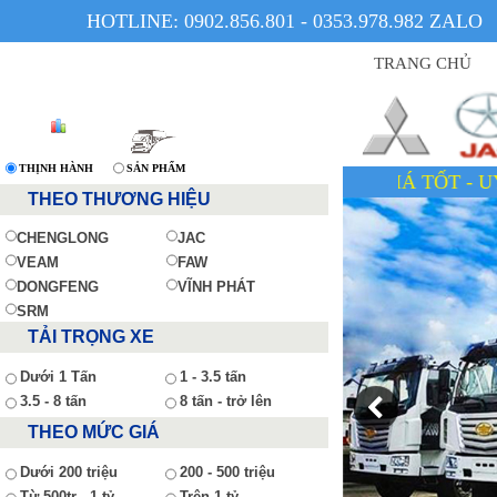
HOTLINE: 0902.856.801 - 0353.978.982 ZALO
TRANG CHỦ
THỊNH HÀNH
SẢN PHẨM
XE CÓ SẴN - GIÁ TỐT - UY TÍN - TẬN TÂM
THEO THƯƠNG HIỆU
CHENGLONG
JAC
VEAM
FAW
DONGFENG
VĨNH PHÁT
SRM
TẢI TRỌNG XE
Dưới 1 Tấn
1 - 3.5 tấn
3.5 - 8 tấn
8 tấn - trở lên
THEO MỨC GIÁ
Dưới 200 triệu
200 - 500 triệu
Từ 500tr - 1 tỷ
Trên 1 tỷ