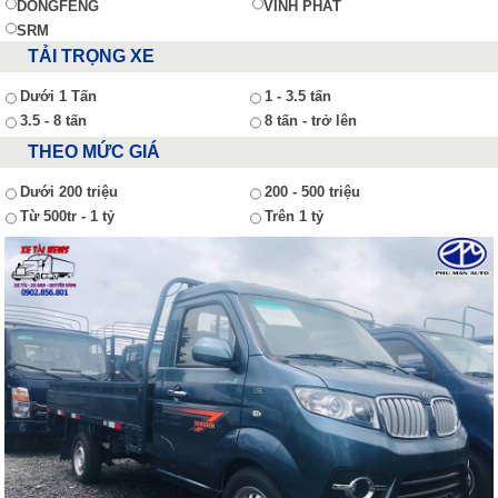
DONGFENG
VĨNH PHÁT
SRM
TẢI TRỌNG XE
Dưới 1 Tấn
1 - 3.5 tấn
3.5 - 8 tấn
8 tấn - trở lên
THEO MỨC GIÁ
Dưới 200 triệu
200 - 500 triệu
Từ 500tr - 1 tỷ
Trên 1 tỷ