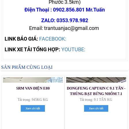
Phước 3.5km)
Điện Thoại : 0902.856.801 Mr.Tuấn
ZALO: 0353.978.982
Email: trantuanjac@gmail.com
LINK BÁO GIÁ:
FACEBOOK:
LINK XE TẢI TỔNG HỢP:
YOUTUBE:
SẢN PHẨM CÙNG LOẠI
SRM VAN ĐIỆN E80
DONGFENG CAPTAIN C 9.1 TẤN -
THÙNG BẠT BỬNG NHÔM 7.1
MÉT
Tải trọng: 945KG KG
Tải trọng: 9.1 TẤN KG
Xem chi tiết
Xem chi tiết