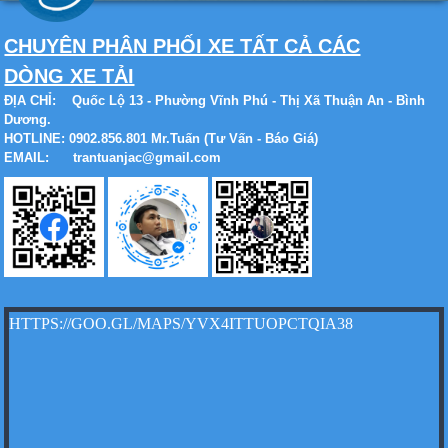
CHUYÊN PHÂN PHỐI XE TẤT CẢ CÁC
DÒNG XE TẢI
ĐỊA CHỈ:
Quốc Lộ 13 - Phường Vĩnh Phú - Thị Xã Thuận An - Bình
Dương.
Xe tải Foton 990kg
HOTLINE: 0902.856.801 Mr.Tuấn (Tư Vấn - Báo Giá)
EMAIL: trantuanjac@gmail.com
Xe tải Foton 990kg
HTTPS://GOO.GL/MAPS/YVX4ITTUOPCTQIA38
Xe tải Foton 990kg