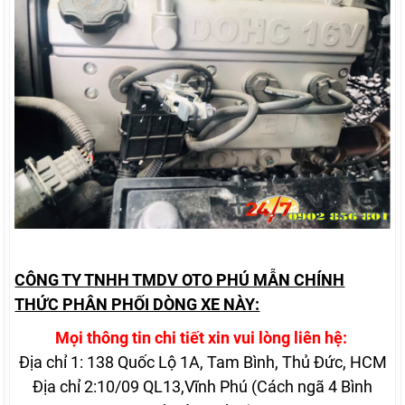
CÔNG TY TNHH TMDV OTO PHÚ MẪN CHÍNH
THỨC PHÂN PHỐI DÒNG XE NÀY:
Mọi thông tin chi tiết xin vui lòng liên hệ:
Địa chỉ 1: 138 Quốc Lộ 1A, Tam Bình, Thủ Đức, HCM
Địa chỉ 2:10/09 QL13,Vĩnh Phú (Cách ngã 4 Bình