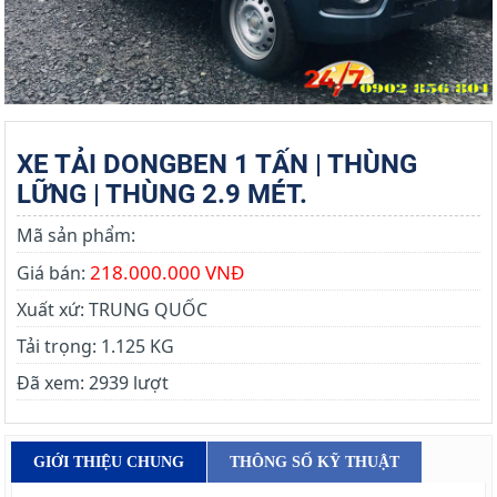
XE TẢI DONGBEN 1 TẤN | THÙNG
LỮNG | THÙNG 2.9 MÉT.
Mã sản phẩm:
218.000.000 VNĐ
Giá bán:
Xuất xứ:
TRUNG QUỐC
Tải trọng:
1.125 KG
Đã xem:
2939 lượt
GIỚI THIỆU CHUNG
THÔNG SỐ KỸ THUẬT