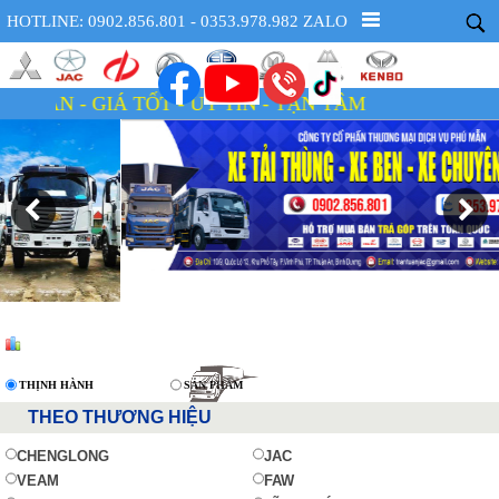
HOTLINE: 0902.856.801 - 0353.978.982 ZALO
Á TỐT - UY TÍN - TẬN TÂM
THỊNH HÀNH
SẢN PHẨM
THEO THƯƠNG HIỆU
CHENGLONG
JAC
VEAM
FAW