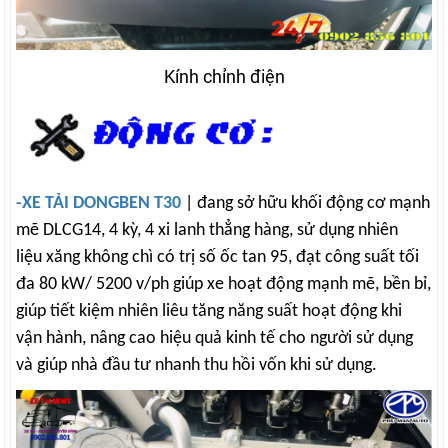
Kính chỉnh điện
-XE TẢI DONGBEN T30
| đang s
ở hữu khối động cơ mạnh
mẽ
DLCG14, 4 kỳ, 4 xi lanh thẳng hàng
, sử dụng nhiên
liệu
x
ăng không chì có trị số ốc tan 95, đạt công suất tối
đa 80 kW/ 5200 v/ph giúp xe hoạt động mạnh mẽ, bền bỉ,
giúp tiết kiệm nhiên liêu tăng năng suất hoạt động khi
vận hành, nâng cao hiệu quả kinh tế cho người sử dụng
và giúp
nhà đầu tư
nhanh
thu hồi vốn
khi sử dụng.