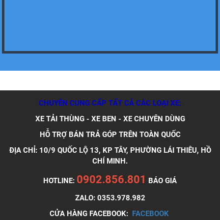
Xe tải Foton 990kg
Xe tải Foton 990kg
CHUYÊN CUNG CẤP TẤT CẢ CÁC LOẠI XE:
XE TẢI THÙNG - XE BEN - XE CHUYÊN DÙNG
HỖ TRỢ BÁN TRẢ GÓP TRÊN TOÀN QUỐC
ĐỊA CHỈ: 10/9 QUỐC LỘ 13, KP TÂY, PHƯỜNG LÁI THIÊU, HỒ
CHÍ MINH.
Xe tải Foton 990kg
0902.856.801
HOTLINE:
BÁO GIÁ
ZALO: 0353.978.982
CỬA HÀNG FACEBOOK:
FACEBOOK
Xe tải Foton 990kg