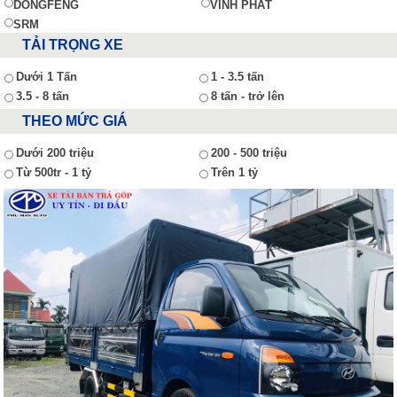
DONGFENG
VĨNH PHÁT
SRM
TẢI TRỌNG XE
Dưới 1 Tấn
1 - 3.5 tấn
3.5 - 8 tấn
8 tấn - trở lên
THEO MỨC GIÁ
Dưới 200 triệu
200 - 500 triệu
Từ 500tr - 1 tỷ
Trên 1 tỷ