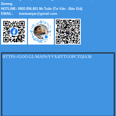
Dương.
HOTLINE: 0902.856.801 Mr.Tuấn (Tư Vấn - Báo Giá)
EMAIL: trantuanjac@gmail.com
Xe tải Foton 990kg
Xe tải Foton 990kg
HTTPS://GOO.GL/MAPS/YVX4ITTUOPCTQIA38
Xe tải Foton 990kg