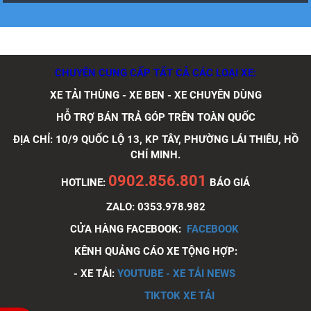
Xe tải Foton 990kg
CHUYÊN CUNG CẤP TẤT CẢ CÁC LOẠI XE:
XE TẢI THÙNG - XE BEN - XE CHUYÊN DÙNG
Xe tải Foton 990kg
HỖ TRỢ BÁN TRẢ GÓP TRÊN TOÀN QUỐC
ĐỊA CHỈ: 10/9 QUỐC LỘ 13, KP TÂY, PHƯỜNG LÁI THIÊU, HỒ
CHÍ MINH.
0902.856.801
HOTLINE:
BÁO GIÁ
ZALO: 0353.978.982
Xe tải Foton 990kg
CỬA HÀNG FACEBOOK:
FACEBOOK
KÊNH QUẢNG CÁO XE TỘNG HỢP:
- XE TẢI:
YOUTUBE - XE TẢI NEWS
Xe tải Foton 990kg
TIKTOK XE TẢI