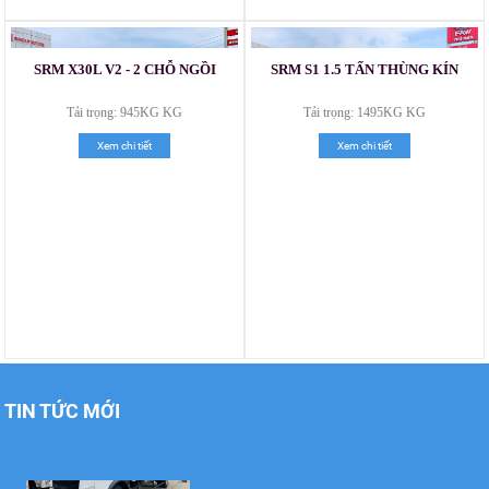
SRM X30L V2 - 2 CHỖ NGỒI
SRM S1 1.5 TẤN THÙNG KÍN
Xe tải Foton 990kg
Tải trọng: 945KG KG
Tải trọng: 1495KG KG
Xem chi tiết
Xem chi tiết
Xe tải Foton 990kg
Xe tải Foton 990kg
TIN TỨC MỚI