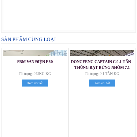
SẢN PHẨM CÙNG LOẠI
SRM VAN ĐIỆN E80
DONGFENG CAPTAIN C 9.1 TẤN -
THÙNG BẠT BỬNG NHÔM 7.1
MÉT
Tải trọng: 945KG KG
Tải trọng: 9.1 TẤN KG
Xem chi tiết
Xem chi tiết