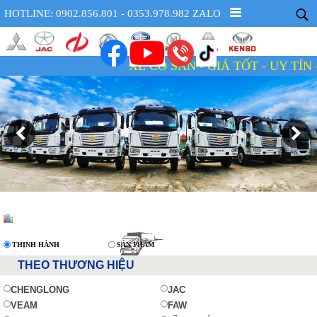
HOTLINE: 0902.856.801 - 0353.978.982 ZALO
XE CÓ SẴN - GIÁ TỐT - UY TÍN - TẬN TÂM
THỊNH HÀNH
SẢN PHẨM
THEO THƯƠNG HIỆU
CHENGLONG
JAC
VEAM
FAW