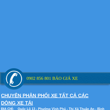
Xe tải Foton 990kg
Xe tải Foton 990kg
0902 856 801 BÁO GIÁ XE
CHUYÊN PHÂN PHỐI XE TẤT CẢ CÁC
Xe tải Foton 990kg
DÒNG XE TẢI
ĐỊA CHỈ:
Quốc Lộ 13 - Phường Vĩnh Phú - Thị Xã Thuận An - Bình