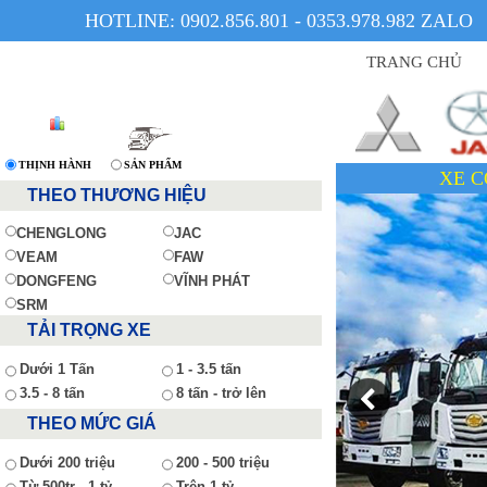
HOTLINE: 0902.856.801 - 0353.978.982 ZALO
TRANG CHỦ
THỊNH HÀNH
SẢN PHẨM
XE CÓ SẴN - GIÁ TỐT 
THEO THƯƠNG HIỆU
CHENGLONG
JAC
VEAM
FAW
DONGFENG
VĨNH PHÁT
SRM
TẢI TRỌNG XE
Dưới 1 Tấn
1 - 3.5 tấn
3.5 - 8 tấn
8 tấn - trở lên
THEO MỨC GIÁ
Dưới 200 triệu
200 - 500 triệu
Từ 500tr - 1 tỷ
Trên 1 tỷ