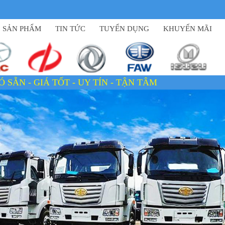
SẢN PHẨM
TIN TỨC
TUYỂN DỤNG
KHUYẾN MÃI
- UY TÍN - TẬN TÂM