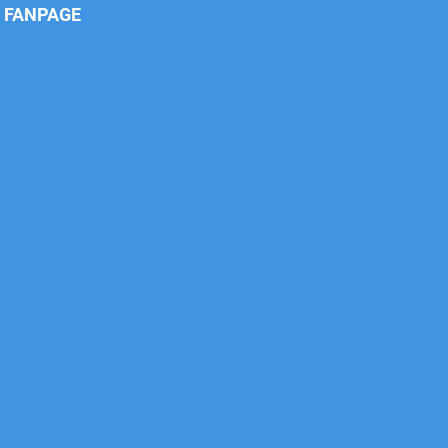
Xe tải Foton 990kg
FANPAGE
Xe tải Foton 990kg
Xe tải Foton 990kg
Xe tải Foton 990kg