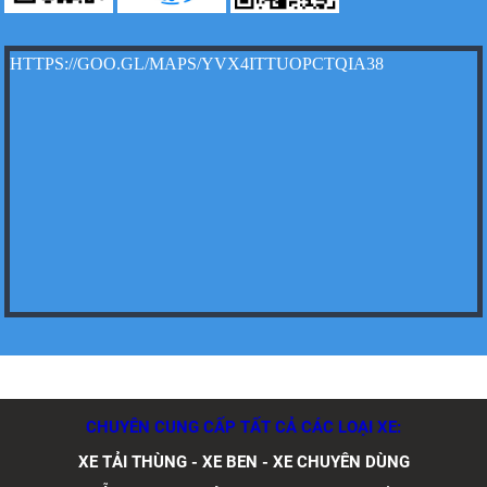
Xe tải Foton 990kg
HTTPS://GOO.GL/MAPS/YVX4ITTUOPCTQIA38
Xe tải Foton 990kg
Xe tải Foton 990kg
CHUYÊN CUNG CẤP TẤT CẢ CÁC LOẠI XE:
XE TẢI THÙNG - XE BEN - XE CHUYÊN DÙNG