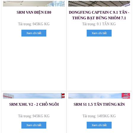
SRM VAN ĐIỆN E80
DONGFENG CAPTAIN C 9.1 TẤN -
THÙNG BẠT BỬNG NHÔM 7.1
MÉT
Tải trọng: 945KG KG
Tải trọng: 9.1 TẤN KG
Xem chi tiết
Xem chi tiết
SRM X30L V2 - 2 CHỖ NGỒI
SRM S1 1.5 TẤN THÙNG KÍN
Xe tải Foton 990kg
Tải trọng: 945KG KG
Tải trọng: 1495KG KG
Xem chi tiết
Xem chi tiết