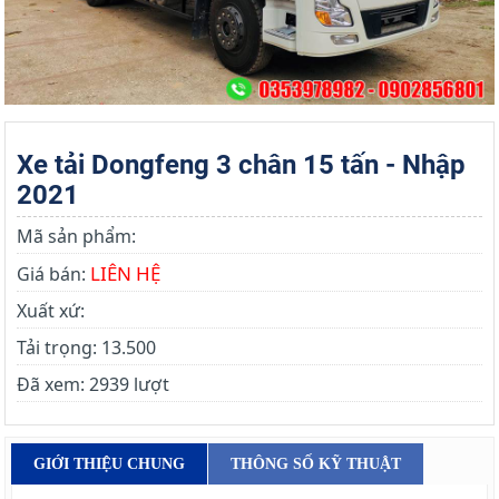
Xe tải Dongfeng 3 chân 15 tấn - Nhập
2021
Mã sản phẩm:
LIÊN HỆ
Giá bán:
Xuất xứ:
Tải trọng:
13.500
Đã xem:
2939 lượt
GIỚI THIỆU CHUNG
THÔNG SỐ KỸ THUẬT