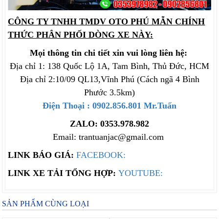
CÔNG TY TNHH TMDV OTO PHÚ MẪN CHÍNH
THỨC PHÂN PHỐI DÒNG XE NÀY:
Mọi thông tin chi tiết xin vui lòng liên hệ:
Địa chỉ 1: 138 Quốc Lộ 1A, Tam Bình, Thủ Đức, HCM
Địa chỉ 2:10/09 QL13,Vĩnh Phú (Cách ngã 4 Bình
Phước 3.5km)
Điện Thoại : 0902.856.801 Mr.Tuấn
ZALO: 0353.978.982
Email: trantuanjac@gmail.com
LINK BÁO GIÁ:
FACEBOOK:
LINK XE TẢI TỔNG HỢP:
YOUTUBE:
SẢN PHẨM CÙNG LOẠI