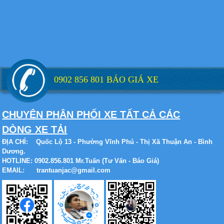
Xe tải Foton 990kg
0902 856 801 BÁO GIÁ XE
CHUYÊN PHÂN PHỐI XE TẤT CẢ CÁC
Xe tải Foton 990kg
DÒNG XE TẢI
ĐỊA CHỈ:
Quốc Lộ 13 - Phường Vĩnh Phú - Thị Xã Thuận An - Bình
Dương.
HOTLINE: 0902.856.801 Mr.Tuấn (Tư Vấn - Báo Giá)
EMAIL: trantuanjac@gmail.com
Xe tải Foton 990kg