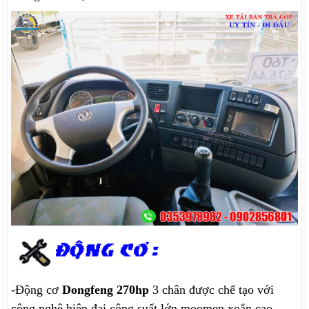
-Động cơ
Dongfeng 270hp
3 chân được chế tạo với
công nghệ hiện đại công suất lớn moomen xoắn cao