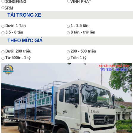
DONGFENG
VĨNH PHÁT
SRM
TẢI TRỌNG XE
Dưới 1 Tấn
1 - 3.5 tấn
3.5 - 8 tấn
8 tấn - trở lên
THEO MỨC GIÁ
Dưới 200 triệu
200 - 500 triệu
Từ 500tr - 1 tỷ
Trên 1 tỷ