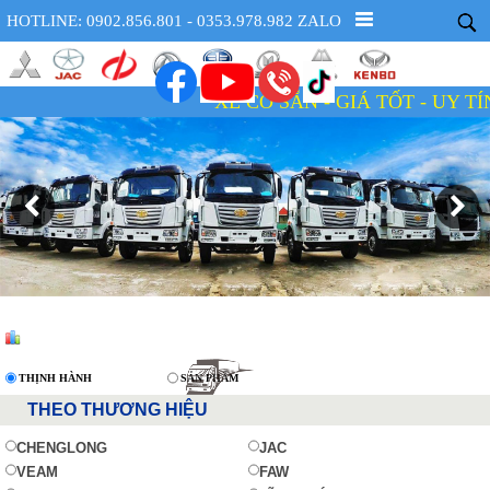
HOTLINE: 0902.856.801 - 0353.978.982 ZALO
XE CÓ SẴN - GIÁ TỐT - UY TÍN - TẬN T
THỊNH HÀNH
SẢN PHẨM
THEO THƯƠNG HIỆU
CHENGLONG
JAC
VEAM
FAW