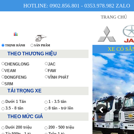
HOTLINE: 0902.856.801 - 0353.978.982 ZALO
TRANG CHỦ
THỊNH HÀNH
SẢN PHẨM
XE CÓ SẴN - GIÁ TỐT - UY 
THEO THƯƠNG HIỆU
CHENGLONG
JAC
VEAM
FAW
DONGFENG
VĨNH PHÁT
SRM
TẢI TRỌNG XE
Dưới 1 Tấn
1 - 3.5 tấn
3.5 - 8 tấn
8 tấn - trở lên
THEO MỨC GIÁ
Dưới 200 triệu
200 - 500 triệu
Từ 500tr - 1 tỷ
Trên 1 tỷ