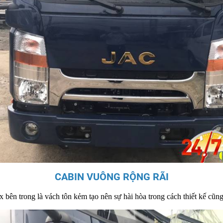
CABIN VUÔNG RỘNG RÃI
 bên trong là vách tôn kẻm tạo nên sự hài hòa trong cách thiết kế cũn