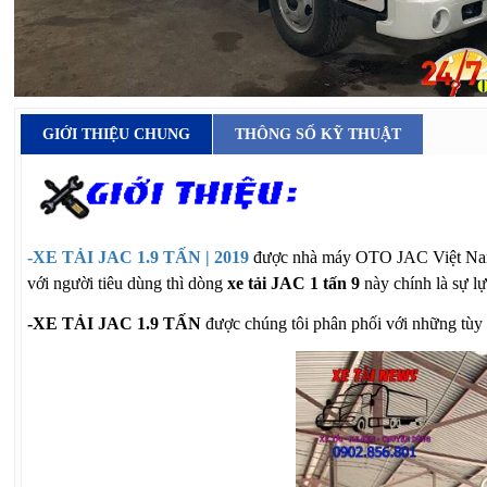
GIỚI THIỆU CHUNG
THÔNG SỐ KỸ THUẬT
-XE TẢI JAC 1.9 TẤN | 2019
được nhà máy OTO JAC Việt Nam l
với người tiêu dùng thì dòng
xe tải JAC 1
tấn 9
này chính là sự l
-XE TẢI JAC 1.9 TẤN
được chúng tôi phân phối với những tù