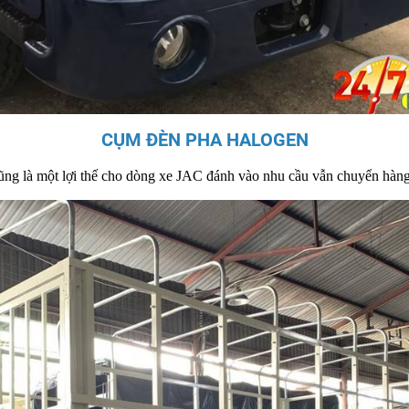
CỤM ĐÈN PHA HALOGEN
ũng là một lợi thế cho dòng xe JAC đánh vào nhu cầu vẫn chuyển hàn