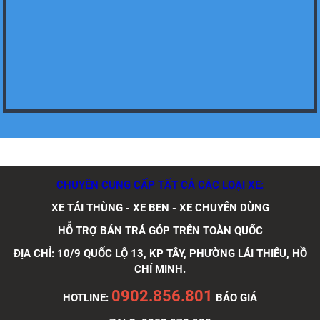
Xe tải Foton 990kg
Xe tải Foton 990kg
CHUYÊN CUNG CẤP TẤT CẢ CÁC LOẠI XE:
XE TẢI THÙNG - XE BEN - XE CHUYÊN DÙNG
HỖ TRỢ BÁN TRẢ GÓP TRÊN TOÀN QUỐC
Xe tải Foton 990kg
ĐỊA CHỈ: 10/9 QUỐC LỘ 13, KP TÂY, PHƯỜNG LÁI THIÊU, HỒ
CHÍ MINH.
0902.856.801
HOTLINE:
BÁO GIÁ