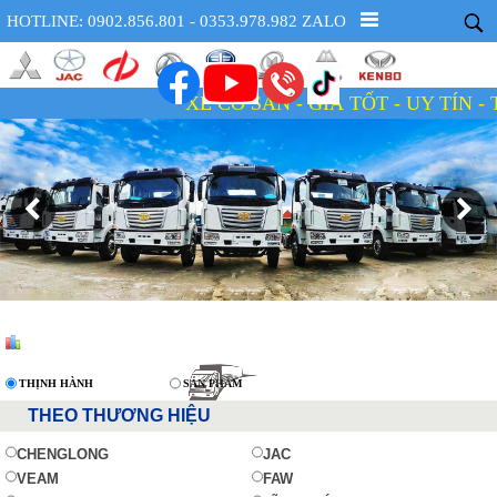
HOTLINE: 0902.856.801 - 0353.978.982 ZALO
XE CÓ SẴN - GIÁ TỐT - UY TÍN - TẬN TÂM
THỊNH HÀNH
SẢN PHẨM
THEO THƯƠNG HIỆU
CHENGLONG
JAC
VEAM
FAW