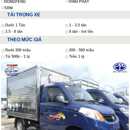
DONGFENG
VĨNH PHÁT
SRM
TẢI TRỌNG XE
Dưới 1 Tấn
1 - 3.5 tấn
3.5 - 8 tấn
8 tấn - trở lên
THEO MỨC GIÁ
Dưới 200 triệu
200 - 500 triệu
Từ 500tr - 1 tỷ
Trên 1 tỷ