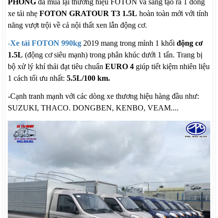
PHONG
đã mua lại thương hiệu FOTON và sáng tạo ra 1 dòng
xe tải nhẹ
FOTON GRATOUR T3 1.5L
hoàn toàn mới với tính
năng vượt trội về cả nội thất xen lẫn động cơ.
-
Xe tải FOTON 990kg
2019 mang trong mình 1 khối
động cơ
1.5L
(động cơ siêu mạnh) trong phân khúc dưới 1 tấn. Trang bị
bộ xử lý khí thải đạt tiêu chuẩn
EURO 4
giúp tiết kiệm nhiên liệu
1 cách tối ưu nhất:
5.5L/100 km.
-Cạnh tranh mạnh với các dòng xe thương hiệu hàng đầu như:
SUZUKI, THACO. DONGBEN, KENBO, VEAM....