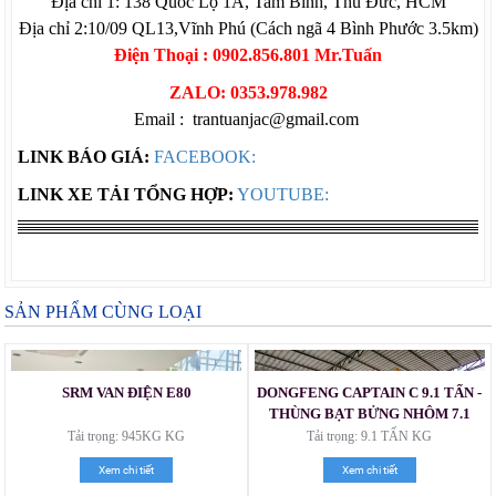
Địa chỉ 1: 138 Quốc Lộ 1A, Tam Bình, Thủ Đức, HCM
Địa chỉ 2:10/09 QL13,Vĩnh Phú (Cách ngã 4 Bình Phước 3.5km)
Điện Thoại : 0902.856.801 Mr.Tuấn
ZALO: 0353.978.982
Email : trantuanjac@gmail.com
LINK BÁO GIÁ:
FACEBOOK:
LINK XE TẢI TỔNG HỢP:
YOUTUBE:
SẢN PHẨM CÙNG LOẠI
SRM VAN ĐIỆN E80
DONGFENG CAPTAIN C 9.1 TẤN -
THÙNG BẠT BỬNG NHÔM 7.1
MÉT
Tải trọng: 945KG KG
Tải trọng: 9.1 TẤN KG
Xem chi tiết
Xem chi tiết