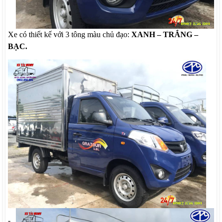
Xe có thiết kế với 3 tông màu chủ đạo:
XANH – TRẮNG –
BẠC.
-