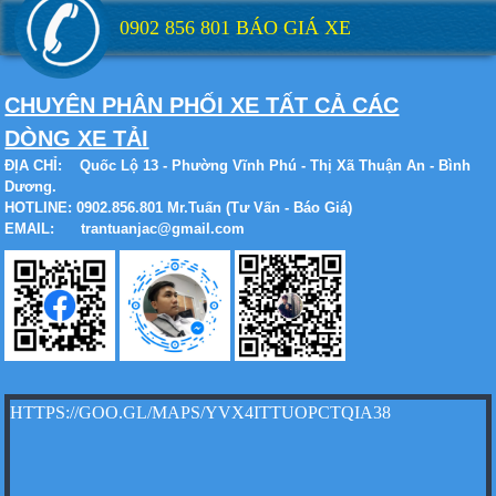
0902 856 801 BÁO GIÁ XE
CHUYÊN PHÂN PHỐI XE TẤT CẢ CÁC
Xe tải Foton 990kg
DÒNG XE TẢI
ĐỊA CHỈ:
Quốc Lộ 13 - Phường Vĩnh Phú - Thị Xã Thuận An - Bình
Dương.
HOTLINE: 0902.856.801 Mr.Tuấn (Tư Vấn - Báo Giá)
EMAIL: trantuanjac@gmail.com
Xe tải Foton 990kg
Xe tải Foton 990kg
HTTPS://GOO.GL/MAPS/YVX4ITTUOPCTQIA38