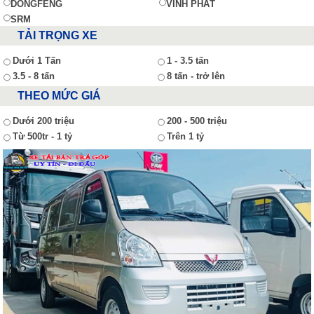
DONGFENG
VĨNH PHÁT
SRM
TẢI TRỌNG XE
Dưới 1 Tấn
1 - 3.5 tấn
3.5 - 8 tấn
8 tấn - trở lên
THEO MỨC GIÁ
Dưới 200 triệu
200 - 500 triệu
Từ 500tr - 1 tỷ
Trên 1 tỷ