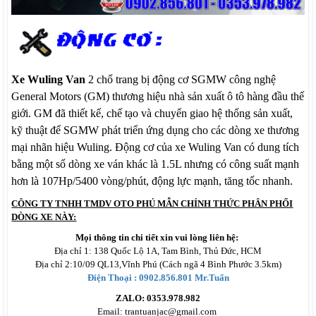
Xe Wuling Van
2 chổ trang bị động cơ SGMW công nghệ
General Motors (GM) thương hiệu nhà sản xuất ô tô hàng đầu thế
giới. GM đã thiết kế, chế tạo và chuyển giao hệ thống sản xuất,
kỹ thuật để SGMW phát triển ứng dụng cho các dòng xe thương
mại nhãn hiệu Wuling. Động cơ của xe Wuling Van có dung tích
bằng một số dòng xe ván khác là 1.5L nhưng có công suất mạnh
hơn là 107Hp/5400 vòng/phút, động lực mạnh, tăng tốc nhanh.
CÔNG TY TNHH TMDV OTO PHÚ MẪN CHÍNH THỨC PHÂN PHỐI
DÒNG XE NÀY:
Mọi thông tin chi tiết xin vui lòng liên hệ:
Địa chỉ 1: 138 Quốc Lộ 1A, Tam Bình, Thủ Đức, HCM
Địa chỉ 2:10/09 QL13,Vĩnh Phú (Cách ngã 4 Bình Phước 3.5km)
Điện Thoại : 0902.856.801 Mr.Tuấn
ZALO: 0353.978.982
Email: trantuanjac@gmail.com