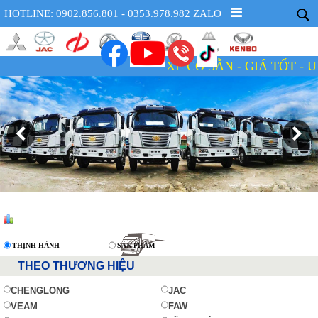
HOTLINE: 0902.856.801 - 0353.978.982 ZALO
XE CÓ SẴN - GIÁ TỐT - UY TÍN -
THỊNH HÀNH
SẢN PHẨM
THEO THƯƠNG HIỆU
CHENGLONG
JAC
VEAM
FAW