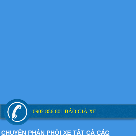
Xe tải Foton 990kg
Xe tải Foton 990kg
Xe tải Foton 990kg
0902 856 801 BÁO GIÁ XE
CHUYÊN PHÂN PHỐI XE TẤT CẢ CÁC