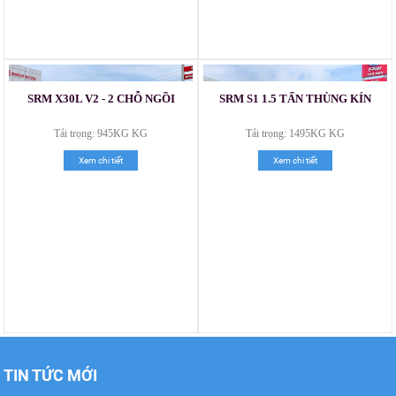
SRM X30L V2 - 2 CHỖ NGỒI
SRM S1 1.5 TẤN THÙNG KÍN
Xe tải Foton 990kg
Tải trọng: 945KG KG
Tải trọng: 1495KG KG
Xem chi tiết
Xem chi tiết
Xe tải Foton 990kg
TIN TỨC MỚI
Xe tải Foton 990kg