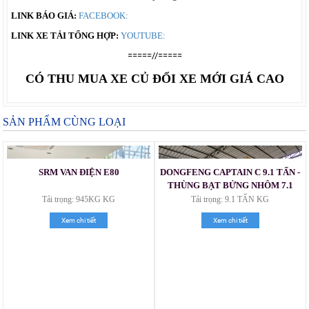
LINK BÁO GIÁ:
FACEBOOK:
LINK XE TẢI TỔNG HỢP:
YOUTUBE:
=====//=====
CÓ THU MUA XE CỦ ĐỔI XE MỚI GIÁ CAO
SẢN PHẨM CÙNG LOẠI
SRM VAN ĐIỆN E80
DONGFENG CAPTAIN C 9.1 TẤN -
THÙNG BẠT BỬNG NHÔM 7.1
MÉT
Tải trọng: 945KG KG
Tải trọng: 9.1 TẤN KG
Xem chi tiết
Xem chi tiết