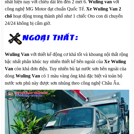
nhất hiện nay với chiều dài lên đến 2 mét 6.
Wuling van
với
công nghệ MG Motor đạt chuẩn Quốc Tế.
Xe Wuling Van 2
chổ
hoạt động trong thành phố như 1 chiếc Oto con di chuyển
24/24 không bị cấm giờ.
Wuling Van
với thiết kế động cơ khá tốt và khoang nội thất rộng
bậc nhất phân khúc tuy nhiên thiết kế bên ngoài của
Xe Wuling
Van
còn khá đơn điệu. Tuy nhiên bù lại nước sơn bên ngoài của
dòng
Wuling Van
có 1 màu vàng óng khá đặc biệt và toàn bộ
nước sơn phủ này được sơn nhúng theo công nghệ Châu Âu.