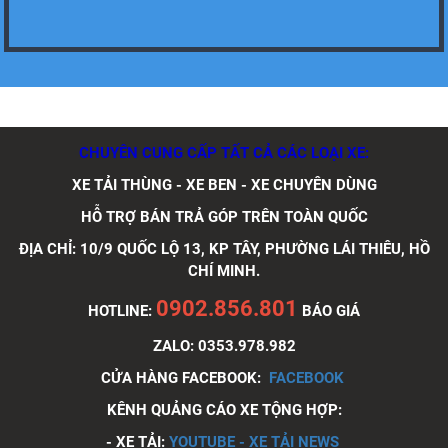
Xe tải Foton 990kg
CHUYÊN CUNG CẤP TẤT CẢ CÁC LOẠI XE:
XE TẢI THÙNG - XE BEN - XE CHUYÊN DÙNG
HỖ TRỢ BÁN TRẢ GÓP TRÊN TOÀN QUỐC
Xe tải Foton 990kg
ĐỊA CHỈ: 10/9 QUỐC LỘ 13, KP TÂY, PHƯỜNG LÁI THIÊU, HỒ
CHÍ MINH.
0902.856.801
HOTLINE:
BÁO GIÁ
ZALO: 0353.978.982
CỬA HÀNG FACEBOOK:
FACEBOOK
Xe tải Foton 990kg
KÊNH QUẢNG CÁO XE TỘNG HỢP:
- XE TẢI:
YOUTUBE - XE TẢI NEWS