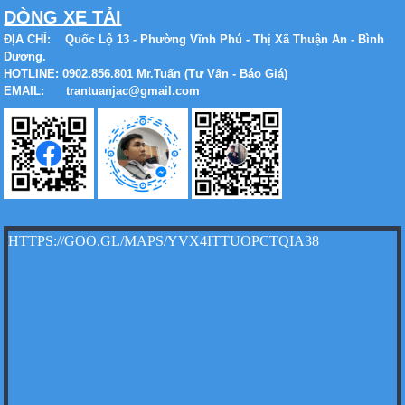
DÒNG XE TẢI
Xe tải Foton 990kg
ĐỊA CHỈ:
Quốc Lộ 13 - Phường Vĩnh Phú - Thị Xã Thuận An - Bình
Dương.
HOTLINE: 0902.856.801 Mr.Tuấn (Tư Vấn - Báo Giá)
EMAIL: trantuanjac@gmail.com
Xe tải Foton 990kg
HTTPS://GOO.GL/MAPS/YVX4ITTUOPCTQIA38
Xe tải Foton 990kg
Xe tải Foton 990kg