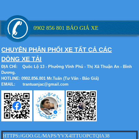
0902 856 801 BÁO GIÁ XE
Xe tải Foton 990kg
CHUYÊN PHÂN PHỐI XE TẤT CẢ CÁC
DÒNG XE TẢI
ĐỊA CHỈ:
Quốc Lộ 13 - Phường Vĩnh Phú - Thị Xã Thuận An - Bình
Xe tải Foton 990kg
Dương.
HOTLINE: 0902.856.801 Mr.Tuấn (Tư Vấn - Báo Giá)
EMAIL: trantuanjac@gmail.com
Xe tải Foton 990kg
HTTPS://GOO.GL/MAPS/YVX4ITTUOPCTQIA38