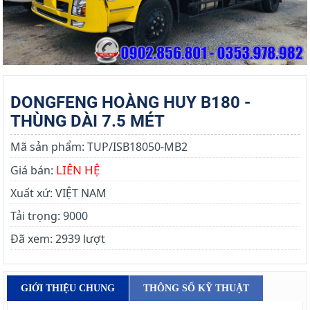
DONGFENG HOÀNG HUY B180 -
THÙNG DÀI 7.5 MÉT
Mã sản phẩm:
TUP/ISB18050-MB2
LIÊN HỆ
Giá bán:
Xuất xứ:
VIỆT NAM
Tải trọng:
9000
Đã xem:
2939 lượt
GIỚI THIỆU CHUNG
THÔNG SỐ KỸ THUẬT