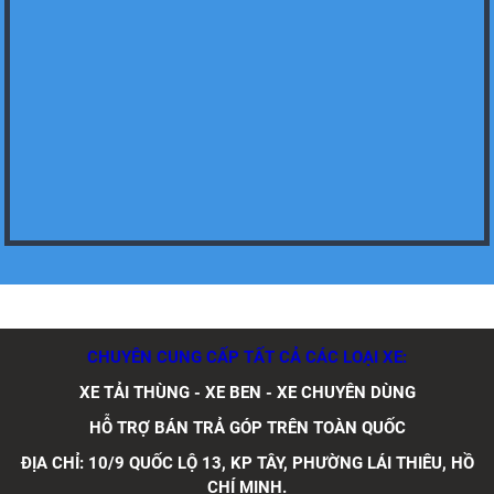
Xe tải Foton 990kg
Xe tải Foton 990kg
Xe tải Foton 990kg
CHUYÊN CUNG CẤP TẤT CẢ CÁC LOẠI XE:
XE TẢI THÙNG - XE BEN - XE CHUYÊN DÙNG
HỖ TRỢ BÁN TRẢ GÓP TRÊN TOÀN QUỐC
ĐỊA CHỈ: 10/9 QUỐC LỘ 13, KP TÂY, PHƯỜNG LÁI THIÊU, HỒ
Xe tải Foton 990kg
CHÍ MINH.