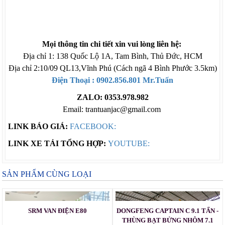
Mọi thông tin chi tiết xin vui lòng liên hệ:
Địa chỉ 1: 138 Quốc Lộ 1A, Tam Bình, Thủ Đức, HCM
Địa chỉ 2:10/09 QL13,Vĩnh Phú (Cách ngã 4 Bình Phước 3.5km)
Điện Thoại : 0902.856.801 Mr.Tuấn
ZALO: 0353.978.982
Email: trantuanjac@gmail.com
LINK BÁO GIÁ:
FACEBOOK:
LINK XE TẢI TỔNG HỢP:
YOUTUBE:
SẢN PHẨM CÙNG LOẠI
SRM VAN ĐIỆN E80
DONGFENG CAPTAIN C 9.1 TẤN -
THÙNG BẠT BỬNG NHÔM 7.1