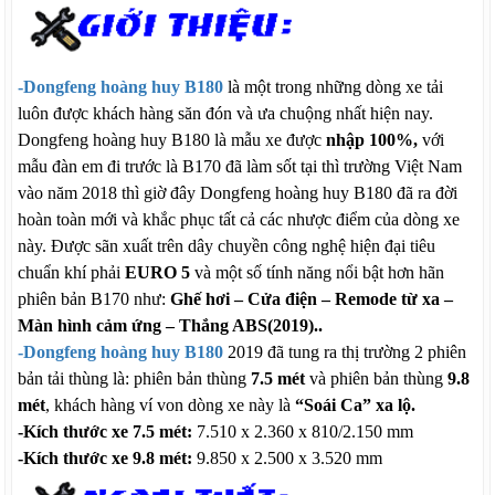
-
Dongfeng hoàng huy B180
là một trong những dòng xe tải
luôn được khách hàng săn đón và ưa chuộng nhất hiện nay.
Dongfeng hoàng huy B180 là mẫu xe được
nhập 100%,
với
mẫu đàn em đi trước là B170 đã làm sốt tại thì trường Việt Nam
vào năm 2018 thì giờ đây Dongfeng hoàng huy B180 đã ra đời
hoàn toàn mới và khắc phục tất cả các nhược điểm của dòng xe
này. Được sãn xuất trên dây chuyền công nghệ hiện đại tiêu
chuẩn khí phải
EURO 5
và một số tính năng nổi bật hơn hãn
phiên bản B170 như:
Ghế hơi – Cửa điện – Remode từ xa –
Màn hình cảm ứng – Thắng ABS(2019)..
-Dongfeng hoàng huy B180
2019 đã tung ra thị trường 2 phiên
bản tải thùng là: phiên bản thùng
7.5 mét
và phiên bản thùng
9.8
mét
, khách hàng ví von dòng xe này là
“Soái Ca” xa lộ.
-Kích thước xe 7.5 mét:
7.510 x 2.360 x 810/2.150 mm
-Kích thước xe 9.8 mét:
9.850 x 2.500 x 3.520 mm