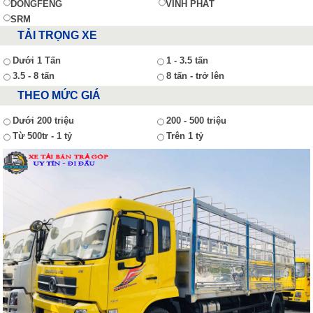
DONGFENG
VĨNH PHÁT
SRM
TẢI TRỌNG XE
Dưới 1 Tấn
1 - 3.5 tấn
3.5 - 8 tấn
8 tấn - trở lên
THEO MỨC GIÁ
Dưới 200 triệu
200 - 500 triệu
Từ 500tr - 1 tỷ
Trên 1 tỷ