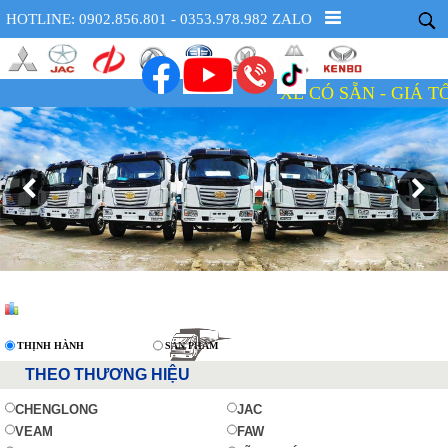
HOTLINE: 0902.856.801 - 0353.978.982 ZALO
XE CÓ SẴN - GIÁ TỐT - U
THỊNH HÀNH
SẢN PHẨM
THEO THƯƠNG HIỆU
CHENGLONG
JAC
VEAM
FAW