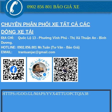
0902 856 801 BÁO GIÁ XE
CHUYÊN PHÂN PHỐI XE TẤT CẢ CÁC
Xe tải Foton 990kg
DÒNG XE TẢI
ĐỊA CHỈ:
Quốc Lộ 13 - Phường Vĩnh Phú - Thị Xã Thuận An - Bình
Dương.
HOTLINE: 0902.856.801 Mr.Tuấn (Tư Vấn - Báo Giá)
EMAIL: trantuanjac@gmail.com
Xe tải Foton 990kg
Xe tải Foton 990kg
HTTPS://GOO.GL/MAPS/YVX4ITTUOPCTQIA38