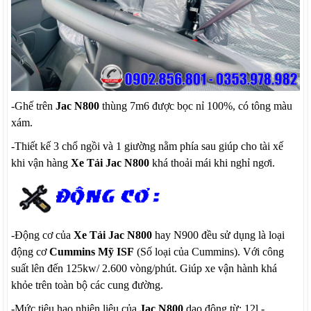
-Ghế trên
Jac N800
thùng 7m6 được bọc nỉ 100%, có tông màu
xám.
-Thiết kế 3 chổ ngồi và 1 giường nằm phía sau giúp cho tài xế
khi vận hàng
Xe Tải Jac N800
khá thoải mái khi nghỉ ngơi.
-Động cơ của
Xe Tải Jac N800
hay N900 đều sử dụng là loại
động cơ
Cummins Mỹ ISF
(Số loại của Cummins). Với công
suất lên đến 125kw/ 2.600 vòng/phút. Giúp xe vận hành khá
khỏe trên toàn bộ các cung đường.
-Mức tiêu hao nhiên liệu của
Jac N800
dao động từ: 12l -