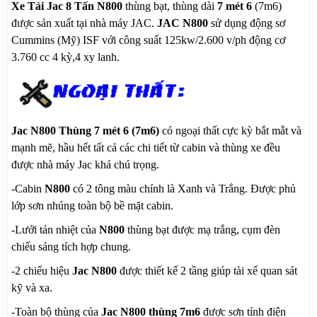
Xe Tải Jac 8 Tấn N800
thùng bạt, thùng dài
7 mét 6
(7m6)
được sản xuất tại nhà máy JAC.
JAC N800
sử dụng động sơ
Cummins (Mỹ) ISF với công suất 125kw/2.600 v/ph động cơ
3.760 cc 4 kỳ,4 xy lanh.
Jac N800 Thùng 7 mét 6 (7m6)
có ngoại thất cực kỳ bắt mắt và
mạnh mẽ, hầu hết tất cả các chi tiết từ cabin và thùng xe đều
được nhà máy Jac khá chú trọng.
-Cabin
N800
có 2 tông màu chính là Xanh và Trắng. Được phủ
lớp sơn nhúng toàn bộ bề mặt cabin.
-Lưới tản nhiệt của
N800
thùng bạt được mạ trắng, cụm đèn
chiếu sáng tích hợp chung.
-2 chiếu hiệu
Jac N800
được thiết kế 2 tầng giúp tài xế quan sát
kỹ và xa.
-Toàn bộ thùng của
Jac N800 thùng 7m6
được sơn tỉnh điện