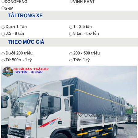
DONGFENG
VĨNH PHÁT
SRM
TẢI TRỌNG XE
Dưới 1 Tấn
1 - 3.5 tấn
3.5 - 8 tấn
8 tấn - trở lên
THEO MỨC GIÁ
Dưới 200 triệu
200 - 500 triệu
Từ 500tr - 1 tỷ
Trên 1 tỷ