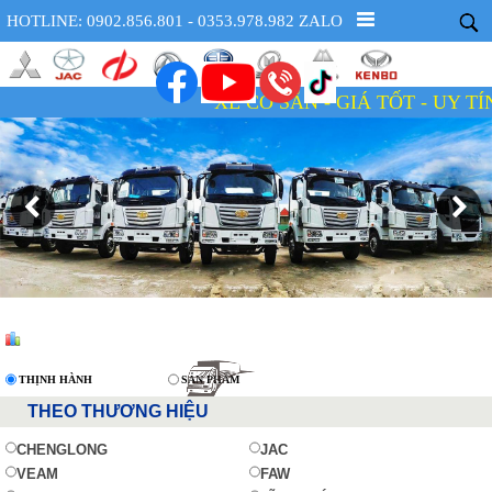
HOTLINE: 0902.856.801 - 0353.978.982 ZALO
XE CÓ SẴN - GIÁ TỐT - UY TÍN - TẬN 
THỊNH HÀNH
SẢN PHẨM
THEO THƯƠNG HIỆU
CHENGLONG
JAC
VEAM
FAW