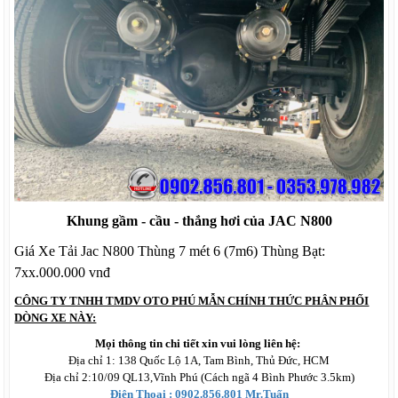
Khung gầm - cầu - thắng hơi của JAC N800
Giá Xe Tải Jac N800 Thùng 7 mét 6 (7m6) Thùng Bạt:
7xx.000.000 vnđ
CÔNG TY TNHH TMDV OTO PHÚ MẪN CHÍNH THỨC PHÂN PHỐI
DÒNG XE NÀY:
Mọi thông tin chi tiết xin vui lòng liên hệ:
Địa chỉ 1: 138 Quốc Lộ 1A, Tam Bình, Thủ Đức, HCM
Địa chỉ 2:10/09 QL13,Vĩnh Phú (Cách ngã 4 Bình Phước 3.5km)
Điện Thoại :
0902.856.801
Mr.Tuấn