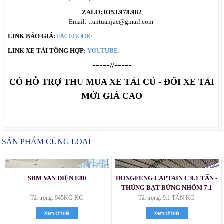
ZALO: 0353.978.982
Email: trantuanjac@gmail.com
LINK BÁO GIÁ:
FACEBOOK:
LINK XE TẢI TỔNG HỢP:
YOUTUBE:
=====//=====
CÓ HỖ TRỢ THU MUA XE TẢI CỦ - ĐỔI XE TẢI
MỚI GIÁ CAO
SẢN PHẨM CÙNG LOẠI
SRM VAN ĐIỆN E80
DONGFENG CAPTAIN C 9.1 TẤN -
THÙNG BẠT BỬNG NHÔM 7.1
MÉT
Tải trọng: 945KG KG
Tải trọng: 9.1 TẤN KG
Xem chi tiết
Xem chi tiết