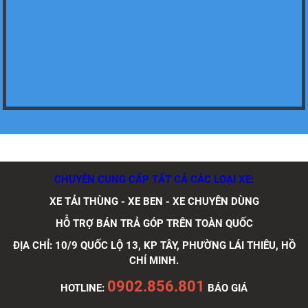
Xe tải Foton 990kg
Xe tải Foton 990kg
CHUYÊN CUNG CẤP TẤT CẢ CÁC LOẠI XE:
XE TẢI THÙNG - XE BEN - XE CHUYÊN DÙNG
HỖ TRỢ BÁN TRẢ GÓP TRÊN TOÀN QUỐC
Xe tải Foton 990kg
ĐỊA CHỈ: 10/9 QUỐC LỘ 13, KP TÂY, PHƯỜNG LÁI THIÊU, HỒ
CHÍ MINH.
0902.856.801
HOTLINE:
BÁO GIÁ