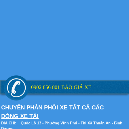
Xe tải Foton 990kg
Xe tải Foton 990kg
0902 856 801 BÁO GIÁ XE
Xe tải Foton 990kg
CHUYÊN PHÂN PHỐI XE TẤT CẢ CÁC
DÒNG XE TẢI
ĐỊA CHỈ:
Quốc Lộ 13 - Phường Vĩnh Phú - Thị Xã Thuận An - Bình
Xe tải Foton 990kg
Dương.