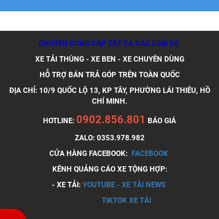
CHUYÊN CUNG CẤP TẤT CẢ CÁC LOẠI XE:
Xe tải Foton 990kg
XE TẢI THÙNG - XE BEN - XE CHUYÊN DÙNG
HỖ TRỢ BÁN TRẢ GÓP TRÊN TOÀN QUỐC
ĐỊA CHỈ: 10/9 QUỐC LỘ 13, KP TÂY, PHƯỜNG LÁI THIÊU, HỒ
CHÍ MINH.
Xe tải Foton 990kg
0902.856.801
HOTLINE:
BÁO GIÁ
ZALO: 0353.978.982
CỬA HÀNG FACEBOOK:
FACEBOOK
Xe tải Foton 990kg
KÊNH QUẢNG CÁO XE TỘNG HỢP:
- XE TẢI:
YOUTUBE - XE TẢI NEWS
TIKTOK XE TẢI