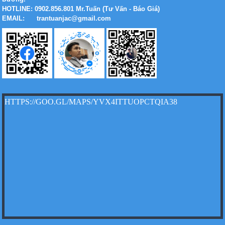
HOTLINE: 0902.856.801 Mr.Tuấn (Tư Vấn - Báo Giá)
EMAIL: trantuanjac@gmail.com
Xe tải Foton 990kg
HTTPS://GOO.GL/MAPS/YVX4ITTUOPCTQIA38
Xe tải Foton 990kg
Xe tải Foton 990kg