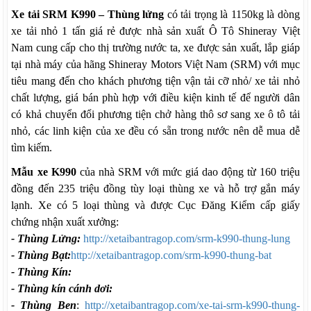
Xe tải SRM K990 – Thùng lửng
có tải trọng là 1150kg là dòng
xe tải nhỏ 1 tấn giá rẻ được nhà sản xuất Ô Tô Shineray Việt
Nam cung cấp cho thị trường nước ta, xe được sản xuất, lắp giáp
tại nhà máy của hãng Shineray Motors Việt Nam (SRM) với mục
tiêu mang đến cho khách phương tiện vận tải cỡ nhỏ/ xe tải nhỏ
chất lượng, giá bán phù hợp với điều kiện kinh tế để người dân
có khả chuyển đổi phương tiện chở hàng thô sơ sang xe ô tô tải
nhỏ, các linh kiện của xe đều có sẵn trong nước nên dễ mua dễ
tìm kiếm.
Mẫu xe K990
của nhà SRM với mức giá dao động từ 160 triệu
đồng đến 235 triệu đồng tùy loại thùng xe và hỗ trợ gắn máy
lạnh. Xe có 5 loại thùng và được Cục Đăng Kiểm cấp giấy
chứng nhận xuất xưởng:
- Thùng Lửng:
http://xetaibantragop.com/srm-k990-thung-lung
- Thùng Bạt:
http://xetaibantragop.com/srm-k990-thung-bat
- Thùng Kín:
- Thùng kín cánh dơi:
- Thùng Ben
:
http://xetaibantragop.com/xe-tai-srm-k990-thung-