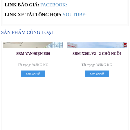
LINK BÁO GIÁ:
FACEBOOK:
LINK XE TẢI TỔNG HỢP:
YOUTUBE:
SẢN PHẨM CÙNG LOẠI
SRM VAN ĐIỆN E80
SRM X30L V2 - 2 CHỖ NGỒI
Tải trọng: 945KG KG
Tải trọng: 945KG KG
Xem chi tiết
Xem chi tiết
Xe tải Foton 990kg
Xe tải Foton 990kg