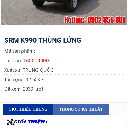
SRM K990 THÙNG LỬNG
Mã sản phẩm:
160000000
Giá bán:
Xuất xứ:
TRUNG QUỐC
Tải trọng:
1.150KG
Đã xem:
2939 lượt
GIỚI THIỆU CHUNG
THÔNG SỐ KỸ THUẬT