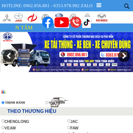
HOTLINE: 0902.856.801 - 0353.978.982 ZALO
XE CÓ SẴ
THỊNH HÀNH
SẢN PHẨM
THEO THƯƠNG HIỆU
CHENGLONG
JAC
VEAM
FAW