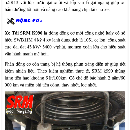
5.5R13 với lốp trước gai xuôi và lốp sau là gai ngang giúp xe
bám đường tốt hơn và nâng cao khả năng chịu tải cho xe.
Xe Tải SRM K990
là dòng động cơ mới công nghệ Italy có số
hiệu SWB11M 4 kỳ 4 xy lanh dung tích là 1051 cc lớn, công suất
cực đại đạt 45 kW/ 5400 v/phút, momen xoắn lớn cho hiệu suất
vận hành mạnh mẽ hơn.
Phần động cơ còn trang bị hệ thống phun xăng điện tử giúp tiết
kiệm nhiên liệu. Theo kiểm nghiệm thực tế, SRM k990 thùng
lửng tiêu hao khoảng 6 lít/100km, Có chế độ bảo hành 2 năm/60
000 km và miễn phí tiền công, thay nhớt, lọc nhớt.