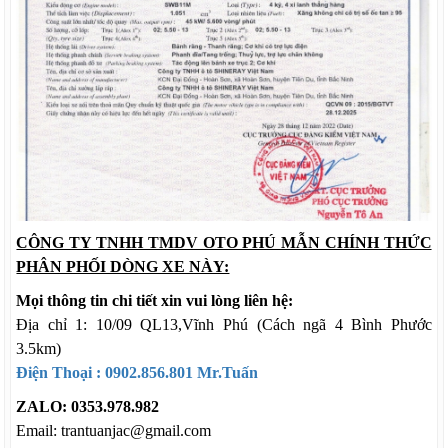
CÔNG TY TNHH TMDV OTO PHÚ MẪN CHÍNH THỨC
PHÂN PHỐI DÒNG XE NÀY:
Mọi thông tin chi tiết xin vui lòng liên hệ:
Địa chỉ 1: 10/09 QL13,Vĩnh Phú (Cách ngã 4 Bình Phước
3.5km)
Điện Thoại :
0902.856.801
Mr.Tuấn
ZALO: 0353.978.982
Email: trantuanjac@gmail.com