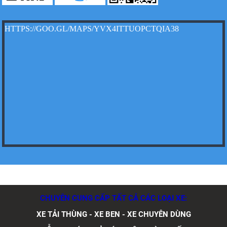
Xe tải Foton 990kg
HTTPS://GOO.GL/MAPS/YVX4ITTUOPCTQIA38
Xe tải Foton 990kg
Xe tải Foton 990kg
CHUYÊN CUNG CẤP TẤT CẢ CÁC LOẠI XE:
XE TẢI THÙNG - XE BEN - XE CHUYÊN DÙNG