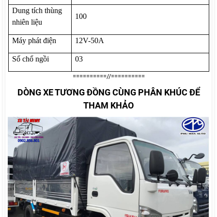
Dung tích thùng
100
nhiên liệu
Máy phát điện
12V-50A
Số chổ ngồi
03
==========//==========
DÒNG XE TƯƠNG ĐỒNG CÙNG PHÂN KHÚC ĐỂ
THAM KHẢO