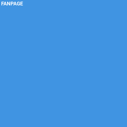
Xe tải Foton 990kg
FANPAGE
Xe tải Foton 990kg
Xe tải Foton 990kg
Xe tải Foton 990kg