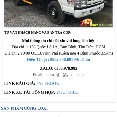
TƯ VẤN KHÁCH HÀNG VÀ BÁN TRẢ GÓP:
Mọi thông tin chi tiết xin vui lòng liên hệ:
Địa chỉ 1: 138 Quốc Lộ 1A, Tam Bình, Thủ Đức, HCM
Địa chỉ 2:10/09 QL13,Vĩnh Phú (Cách ngã 4 Bình Phước 3.5km)
Điện Thoại : 0902.856.801 Mr.Tuấn
ZALO: 0353.978.982
Email: trantuanjac@gmail.com
LINK BÁO GIÁ:
FACEBOOK:
LINK XE TẢI TỔNG HỢP:
YOUTUBE:
SẢN PHẨM CÙNG LOẠI