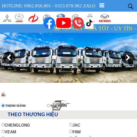
HOTLINE: 0902.856.801 - 0353.978.982 ZALO
XE CÓ SẴN - GIÁ TỐT - UY TÍN - TẬN TÂM
THỊNH HÀNH
SẢN PHẨM
THEO THƯƠNG HIỆU
CHENGLONG
JAC
VEAM
FAW