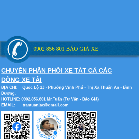
Xe tải Foton 990kg
0902 856 801 BÁO GIÁ XE
CHUYÊN PHÂN PHỐI XE TẤT CẢ CÁC
Xe tải Foton 990kg
DÒNG XE TẢI
ĐỊA CHỈ:
Quốc Lộ 13 - Phường Vĩnh Phú - Thị Xã Thuận An - Bình
Dương.
HOTLINE: 0902.856.801 Mr.Tuấn (Tư Vấn - Báo Giá)
EMAIL: trantuanjac@gmail.com
Xe tải Foton 990kg