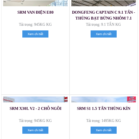
SRM VAN ĐIỆN E80
DONGFENG CAPTAIN C 9.1 TẤN -
THÙNG BẠT BỬNG NHÔM 7.1
MÉT
Tải trọng: 945KG KG
Tải trọng: 9.1 TẤN KG
Xem chi tiết
Xem chi tiết
SRM X30L V2 - 2 CHỖ NGỒI
SRM S1 1.5 TẤN THÙNG KÍN
Xe tải Foton 990kg
Tải trọng: 945KG KG
Tải trọng: 1495KG KG
Xem chi tiết
Xem chi tiết