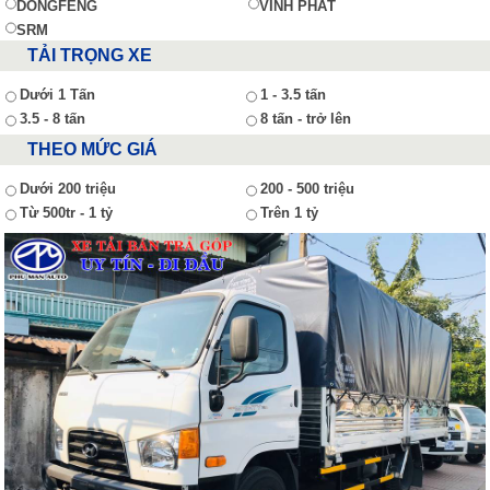
DONGFENG
VĨNH PHÁT
SRM
TẢI TRỌNG XE
Dưới 1 Tấn
1 - 3.5 tấn
3.5 - 8 tấn
8 tấn - trở lên
THEO MỨC GIÁ
Dưới 200 triệu
200 - 500 triệu
Từ 500tr - 1 tỷ
Trên 1 tỷ