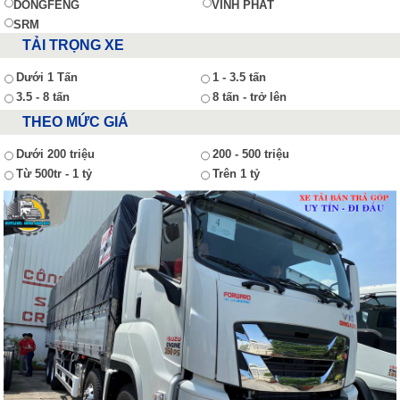
DONGFENG
VĨNH PHÁT
SRM
TẢI TRỌNG XE
Dưới 1 Tấn
1 - 3.5 tấn
3.5 - 8 tấn
8 tấn - trở lên
THEO MỨC GIÁ
Dưới 200 triệu
200 - 500 triệu
Từ 500tr - 1 tỷ
Trên 1 tỷ