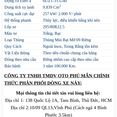
Động cơ Euro 4
6UZ1-TCG40
3
Dung tích xy lanh
9.839 Cm
Công suất cực đại
257 kW/ 2.000 V/ phút
Hệ thống phanh
Thủy lực, điều khiển bằng khí nén
Lốp xe
295/80R22.5
Màu xe
Trắng, Bạc
Loại Thùng
Thùng Mui Bạt Mở 09 Bửng
Quy Cách
Ngoài Inox, Trong Bằng tồn kẽm
Vật Liệu thùng
Theo tiêu chuẩn chung của hãng
Đóng theo nhu cầu
Bửng nhôm cao cấp theo nhu cầu
Bảo hành
3 năm 100.000 Km.
CÔNG TY TNHH TMDV OTO PHÚ MẪN CHÍNH
THỨC PHÂN PHỐI DÒNG XE NÀY:
Mọi thông tin chi tiết xin vui lòng liên hệ:
Địa chỉ 1: 138 Quốc Lộ 1A, Tam Bình, Thủ Đức, HCM
Địa chỉ 2:10/09 QL13,Vĩnh Phú (Cách ngã 4 Bình
Phước 3.5km)