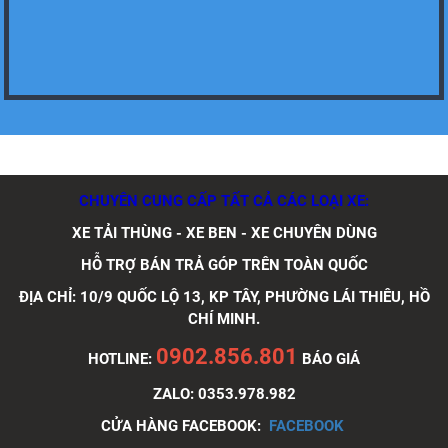
Xe tải Foton 990kg
CHUYÊN CUNG CẤP TẤT CẢ CÁC LOẠI XE:
Xe tải Foton 990kg
XE TẢI THÙNG - XE BEN - XE CHUYÊN DÙNG
HỖ TRỢ BÁN TRẢ GÓP TRÊN TOÀN QUỐC
ĐỊA CHỈ: 10/9 QUỐC LỘ 13, KP TÂY, PHƯỜNG LÁI THIÊU, HỒ
CHÍ MINH.
Xe tải Foton 990kg
0902.856.801
HOTLINE:
BÁO GIÁ
ZALO: 0353.978.982
CỬA HÀNG FACEBOOK:
FACEBOOK