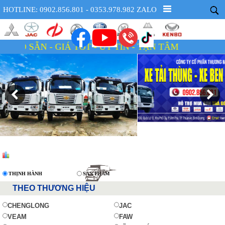
HOTLINE: 0902.856.801 - 0353.978.982 ZALO
 - GIÁ TỐT - UY TÍN - TẬN TÂM
THỊNH HÀNH
SẢN PHẨM
THEO THƯƠNG HIỆU
CHENGLONG
JAC
VEAM
FAW