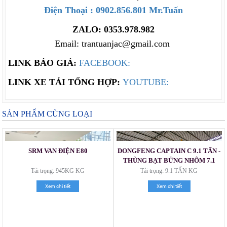
Điện Thoại : 0902.856.801 Mr.Tuấn
ZALO: 0353.978.982
Email: trantuanjac@gmail.com
LINK BÁO GIÁ:
FACEBOOK:
LINK XE TẢI TỔNG HỢP:
YOUTUBE:
SẢN PHẨM CÙNG LOẠI
SRM VAN ĐIỆN E80
DONGFENG CAPTAIN C 9.1 TẤN -
THÙNG BẠT BỬNG NHÔM 7.1
MÉT
Tải trọng: 945KG KG
Tải trọng: 9.1 TẤN KG
Xem chi tiết
Xem chi tiết