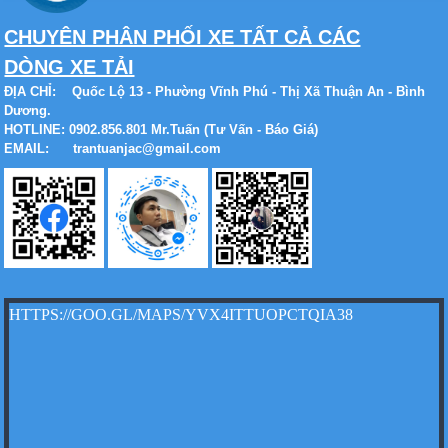
CHUYÊN PHÂN PHỐI XE TẤT CẢ CÁC
DÒNG XE TẢI
ĐỊA CHỈ:
Quốc Lộ 13 - Phường Vĩnh Phú - Thị Xã Thuận An - Bình
Dương.
HOTLINE: 0902.856.801 Mr.Tuấn (Tư Vấn - Báo Giá)
Xe tải Foton 990kg
EMAIL: trantuanjac@gmail.com
Xe tải Foton 990kg
HTTPS://GOO.GL/MAPS/YVX4ITTUOPCTQIA38
Xe tải Foton 990kg