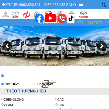
HOTLINE: 0902.856.801 - 0353.978.982 ZALO
XE CÓ SẴN - GIÁ TỐT - UY TÍN - TẬN TÂM
THỊNH HÀNH
SẢN PHẨM
THEO THƯƠNG HIỆU
CHENGLONG
JAC
VEAM
FAW