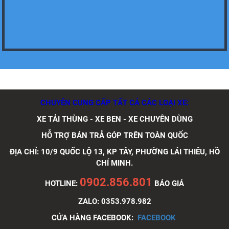
Xe tải Foton 990kg
CHUYÊN CUNG CẤP TẤT CẢ CÁC LOẠI XE:
XE TẢI THÙNG - XE BEN - XE CHUYÊN DÙNG
Xe tải Foton 990kg
HỖ TRỢ BÁN TRẢ GÓP TRÊN TOÀN QUỐC
ĐỊA CHỈ: 10/9 QUỐC LỘ 13, KP TÂY, PHƯỜNG LÁI THIÊU, HỒ
CHÍ MINH.
0902.856.801
HOTLINE:
BÁO GIÁ
ZALO: 0353.978.982
Xe tải Foton 990kg
CỬA HÀNG FACEBOOK:
FACEBOOK