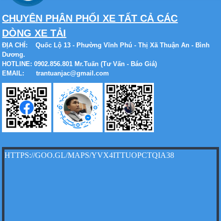
CHUYÊN PHÂN PHỐI XE TẤT CẢ CÁC
Xe tải Foton 990kg
DÒNG XE TẢI
ĐỊA CHỈ:
Quốc Lộ 13 - Phường Vĩnh Phú - Thị Xã Thuận An - Bình
Dương.
HOTLINE: 0902.856.801 Mr.Tuấn (Tư Vấn - Báo Giá)
EMAIL: trantuanjac@gmail.com
Xe tải Foton 990kg
Xe tải Foton 990kg
HTTPS://GOO.GL/MAPS/YVX4ITTUOPCTQIA38
Xe tải Foton 990kg