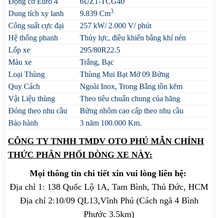
Động cơ Euro 4
6UZ1-TCG40
3
Dung tích xy lanh
9.839 Cm
Công suất cực đại
257 kW/ 2.000 V/ phút
Hệ thống phanh
Thủy lực, điều khiển bằng khí nén
Lốp xe
295/80R22.5
Màu xe
Trắng, Bạc
Loại Thùng
Thùng Mui Bạt Mở 09 Bửng
Quy Cách
Ngoài Inox, Trong Bằng tồn kẽm
Vật Liệu thùng
Theo tiêu chuẩn chung của hãng
Đóng theo nhu cầu
Bửng nhôm cao cấp theo nhu cầu
Bảo hành
3 năm 100.000 Km.
CÔNG TY TNHH TMDV OTO PHÚ MẪN CHÍNH
THỨC PHÂN PHỐI DÒNG XE NÀY:
Mọi thông tin chi tiết xin vui lòng liên hệ:
Địa chỉ 1: 138 Quốc Lộ 1A, Tam Bình, Thủ Đức, HCM
Địa chỉ 2:10/09 QL13,Vĩnh Phú (Cách ngã 4 Bình
Phước 3.5km)