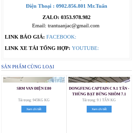
Điện Thoại : 0902.856.801 Mr.Tuấn
ZALO: 0353.978.982
Email: trantuanjac@gmail.com
LINK BÁO GIÁ:
FACEBOOK:
LINK XE TẢI TỔNG HỢP:
YOUTUBE:
SẢN PHẨM CÙNG LOẠI
SRM VAN ĐIỆN E80
DONGFENG CAPTAIN C 9.1 TẤN -
THÙNG BẠT BỬNG NHÔM 7.1
MÉT
Tải trọng: 945KG KG
Tải trọng: 9.1 TẤN KG
Xem chi tiết
Xem chi tiết