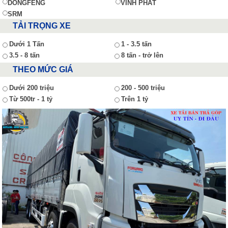
DONGFENG
VĨNH PHÁT
SRM
TẢI TRỌNG XE
Dưới 1 Tấn
1 - 3.5 tấn
3.5 - 8 tấn
8 tấn - trở lên
THEO MỨC GIÁ
Dưới 200 triệu
200 - 500 triệu
Từ 500tr - 1 tỷ
Trên 1 tỷ