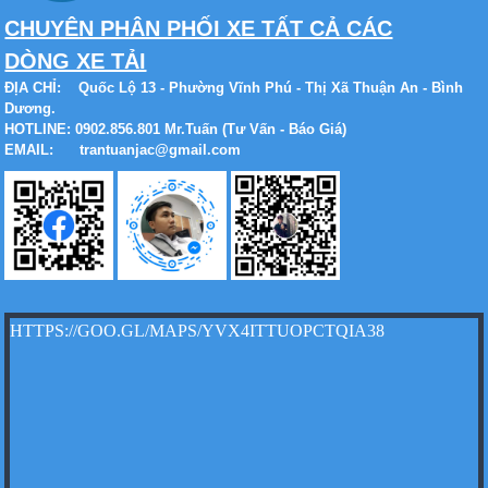
CHUYÊN PHÂN PHỐI XE TẤT CẢ CÁC
DÒNG XE TẢI
Xe tải Foton 990kg
ĐỊA CHỈ:
Quốc Lộ 13 - Phường Vĩnh Phú - Thị Xã Thuận An - Bình
Dương.
HOTLINE: 0902.856.801 Mr.Tuấn (Tư Vấn - Báo Giá)
EMAIL: trantuanjac@gmail.com
Xe tải Foton 990kg
HTTPS://GOO.GL/MAPS/YVX4ITTUOPCTQIA38
Xe tải Foton 990kg