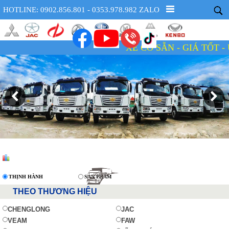
HOTLINE: 0902.856.801 - 0353.978.982 ZALO
XE CÓ SẴN - GIÁ TỐT - UY TÍ
THỊNH HÀNH
SẢN PHẨM
THEO THƯƠNG HIỆU
CHENGLONG
JAC
VEAM
FAW