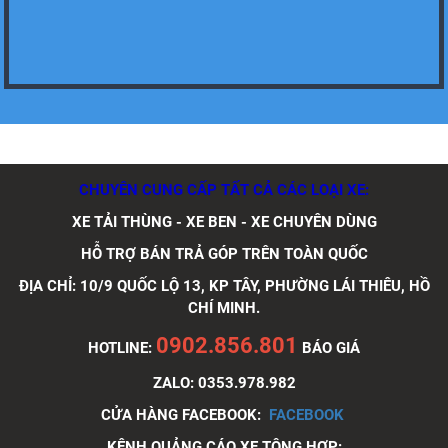
Xe tải Foton 990kg
Xe tải Foton 990kg
CHUYÊN CUNG CẤP TẤT CẢ CÁC LOẠI XE:
XE TẢI THÙNG - XE BEN - XE CHUYÊN DÙNG
HỖ TRỢ BÁN TRẢ GÓP TRÊN TOÀN QUỐC
ĐỊA CHỈ: 10/9 QUỐC LỘ 13, KP TÂY, PHƯỜNG LÁI THIÊU, HỒ
Xe tải Foton 990kg
CHÍ MINH.
0902.856.801
HOTLINE:
BÁO GIÁ
ZALO: 0353.978.982
CỬA HÀNG FACEBOOK:
FACEBOOK
Xe tải Foton 990kg
KÊNH QUẢNG CÁO XE TỘNG HỢP: