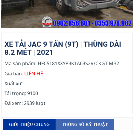
XE TẢI JAC 9 TẤN (9T) | THÙNG DÀI
8.2 MÉT | 2021
Mã sản phẩm:
HFC5181XXYP3K1A63S2V/CKGT-MB2
LIÊN HỆ
Giá bán:
Xuất xứ:
Tải trọng:
9100
Đã xem:
2939 lượt
GIỚI THIỆU CHUNG
THÔNG SỐ KỸ THUẬT