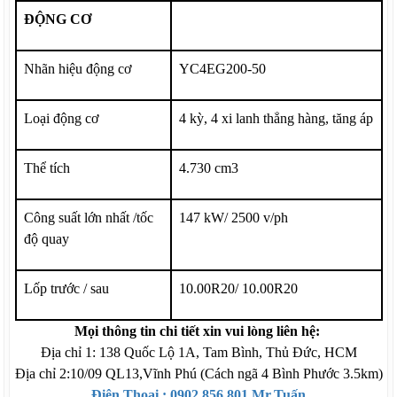
ĐỘNG CƠ
Nhãn hiệu động cơ
YC
4EG200-50
Loại động cơ
4 kỳ, 4 xi lanh thẳng hàng, tăng áp
Thể tích
4
.730
cm3
Công suất lớn nhất /tốc
1
47
kW/ 2
5
00 v/ph
độ quay
Lốp trước / sau
10
.00R20/
10
.00R20
Mọi thông tin chi tiết xin vui lòng liên hệ:
Địa chỉ 1: 138 Quốc Lộ 1A, Tam Bình, Thủ Đức, HCM
Địa chỉ 2:10/09 QL13,Vĩnh Phú (Cách ngã 4 Bình Phước 3.5km)
Điện Thoại : 0902.856.801 Mr.Tuấn