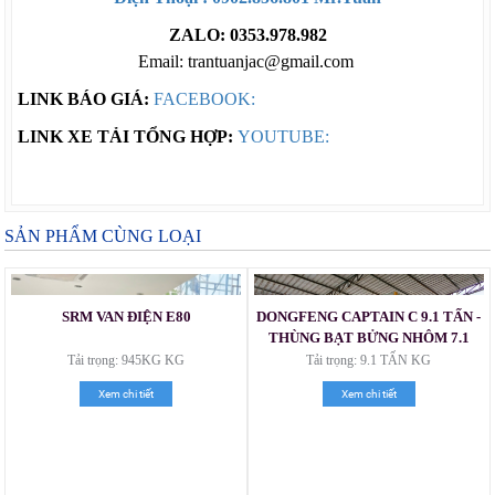
ZALO: 0353.978.982
Email: trantuanjac@gmail.com
LINK BÁO GIÁ:
FACEBOOK:
LINK XE TẢI TỔNG HỢP:
YOUTUBE:
SẢN PHẨM CÙNG LOẠI
SRM VAN ĐIỆN E80
DONGFENG CAPTAIN C 9.1 TẤN -
THÙNG BẠT BỬNG NHÔM 7.1
MÉT
Tải trọng: 945KG KG
Tải trọng: 9.1 TẤN KG
Xem chi tiết
Xem chi tiết