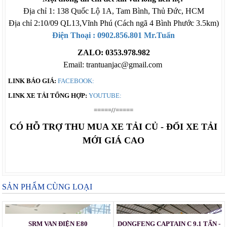
Địa chỉ 1: 138 Quốc Lộ 1A, Tam Bình, Thủ Đức, HCM
Địa chỉ 2:10/09 QL13,Vĩnh Phú (Cách ngã 4 Bình Phước 3.5km)
Điện Thoại :
0902.856.801
Mr.Tuấn
ZALO: 0353.978.982
Email: trantuanjac@gmail.com
LINK BÁO GIÁ:
FACEBOOK:
LINK XE TẢI TỔNG HỢP:
YOUTUBE:
=====//=====
CÓ HỖ TRỢ THU MUA XE TẢI CỦ - ĐỔI XE TẢI
MỚI GIÁ CAO
SẢN PHẨM CÙNG LOẠI
SRM VAN ĐIỆN E80
DONGFENG CAPTAIN C 9.1 TẤN -