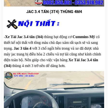
JAC 3.4 TẤN (3T4) THÙNG 4M4
-
Xe Tải Jac 3.4 tấn (3t4)
thùng bạt động cơ
Cummins Mỹ
có
thiết kế nội thất với tông màu chủ đạo xám rất sạch sẽ và sang
trọng.
Jac 3 tấn 4
với 3 chổ ngồi bên trong và xe đã được nhà
máy jac trang bị điều hòa 2 chiều và trợ lái cũng như kính chỉnh
điện toàn bộ. Nên giúp cho việc vận hàng
Xe Tải Jac 3.4 tấn
(3t4)
thùng 4 mét 3 trỡ nên dể dàng hơn.