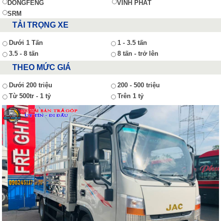
DONGFENG
VĨNH PHÁT
SRM
TẢI TRỌNG XE
Dưới 1 Tấn
1 - 3.5 tấn
3.5 - 8 tấn
8 tấn - trở lên
THEO MỨC GIÁ
Dưới 200 triệu
200 - 500 triệu
Từ 500tr - 1 tỷ
Trên 1 tỷ