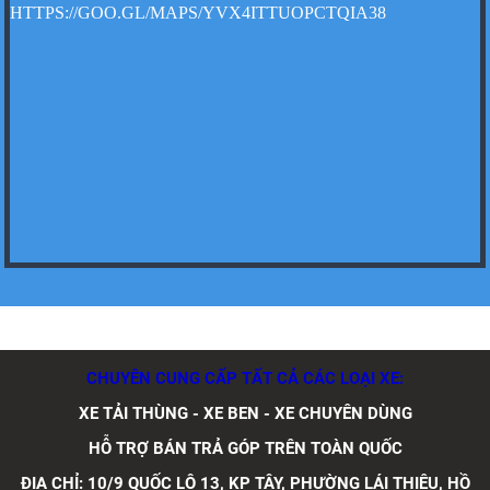
HTTPS://GOO.GL/MAPS/YVX4ITTUOPCTQIA38
Xe tải Foton 990kg
Xe tải Foton 990kg
CHUYÊN CUNG CẤP TẤT CẢ CÁC LOẠI XE:
XE TẢI THÙNG - XE BEN - XE CHUYÊN DÙNG
Xe tải Foton 990kg
HỖ TRỢ BÁN TRẢ GÓP TRÊN TOÀN QUỐC
ĐỊA CHỈ: 10/9 QUỐC LỘ 13, KP TÂY, PHƯỜNG LÁI THIÊU, HỒ