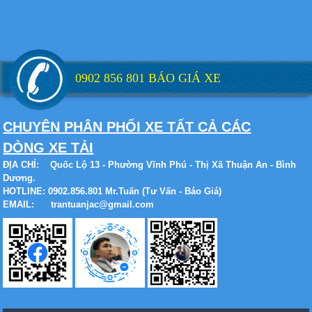
Xe tải Foton 990kg
0902 856 801 BÁO GIÁ XE
CHUYÊN PHÂN PHỐI XE TẤT CẢ CÁC
Xe tải Foton 990kg
DÒNG XE TẢI
ĐỊA CHỈ:
Quốc Lộ 13 - Phường Vĩnh Phú - Thị Xã Thuận An - Bình
Dương.
HOTLINE: 0902.856.801 Mr.Tuấn (Tư Vấn - Báo Giá)
EMAIL: trantuanjac@gmail.com
Xe tải Foton 990kg
Xe tải Foton 990kg