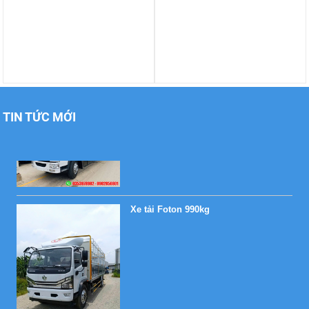
Xe tải Foton 990kg
TIN TỨC MỚI
Xe tải Foton 990kg