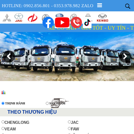
HOTLINE: 0902.856.801 - 0353.978.982 ZALO
XE CÓ SẴN - GIÁ TỐT - UY TÍN - TẬN TÂM
THỊNH HÀNH
SẢN PHẨM
THEO THƯƠNG HIỆU
CHENGLONG
JAC
VEAM
FAW