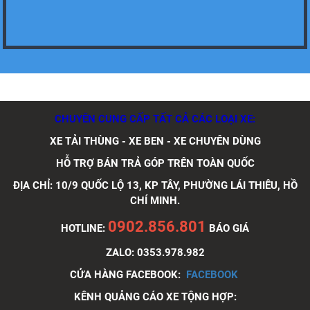
Xe tải Foton 990kg
CHUYÊN CUNG CẤP TẤT CẢ CÁC LOẠI XE:
XE TẢI THÙNG - XE BEN - XE CHUYÊN DÙNG
Xe tải Foton 990kg
HỖ TRỢ BÁN TRẢ GÓP TRÊN TOÀN QUỐC
ĐỊA CHỈ: 10/9 QUỐC LỘ 13, KP TÂY, PHƯỜNG LÁI THIÊU, HỒ
CHÍ MINH.
0902.856.801
HOTLINE:
BÁO GIÁ
Xe tải Foton 990kg
ZALO: 0353.978.982
CỬA HÀNG FACEBOOK:
FACEBOOK
KÊNH QUẢNG CÁO XE TỘNG HỢP: