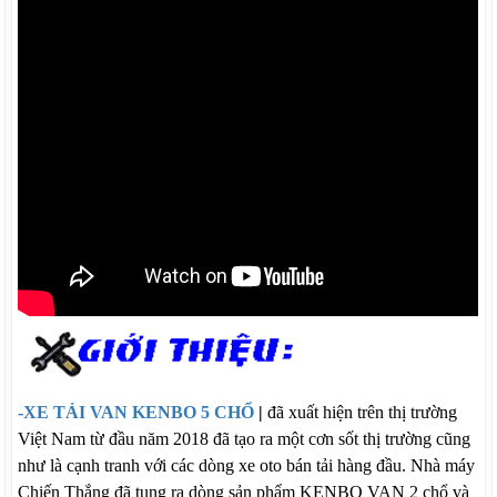
-XE TẢI VAN KENBO 5 CHỔ
|
đã xuất hiện trên thị trường
Việt Nam từ đầu năm 2018 đã tạo ra một cơn sốt thị trường cũng
như là cạnh tranh với các dòng xe oto bán tải hàng đầu. Nhà máy
Chiến Thắng đã tung ra dòng sản phẩm KENBO VAN 2 chổ và