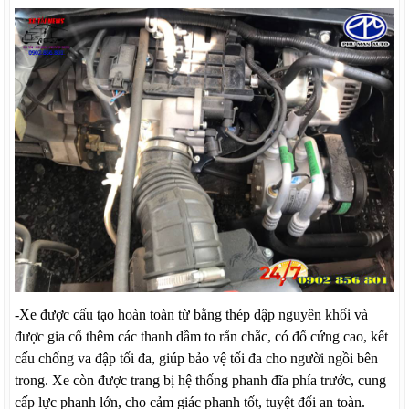
-Xe
được cấu tạo hoàn toàn từ bằng thép dập nguyên khối và
được gia cố thêm các thanh dầm to rắn chắc, có đố cứng cao, kết
cấu chống va đập tối đa, giúp bảo vệ tối đa cho người ngồi bên
trong
.
Xe còn được trang bị hệ thống phanh đĩa phía trước, cung
cấp lực phanh lớn, cho cảm giác phanh tốt, tuyệt đối an toàn.