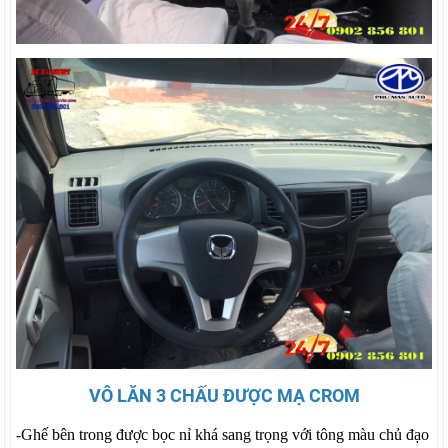
VÔ LĂN 3 CHẤU ĐƯỢC MẠ CROM
-Ghế bên trong được bọc nỉ khá sang trọng với tông màu chủ đạo