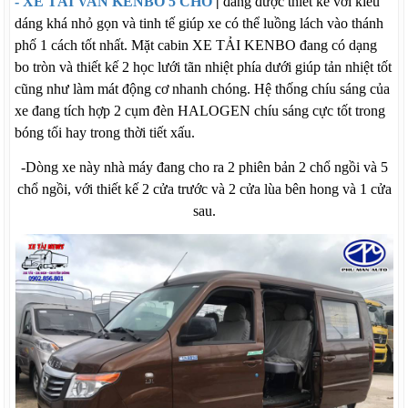
- XE TẢI VAN KENBO 5 CHỔ
|
đang được thiết kế với kiểu
dáng khá nhỏ gọn và tinh tế giúp xe có thể luồng lách vào thánh
phố 1 cách tốt nhất. Mặt cabin XE TẢI KENBO đang có dạng
bo tròn và thiết kế 2 học lưới tãn nhiệt phía dưới giúp tản nhiệt tốt
cũng như làm mát động cơ nhanh chóng. Hệ thống chíu sáng của
xe đang tích hợp 2 cụm đèn HALOGEN chíu sáng cực tốt trong
bóng tối hay trong thời tiết xấu.
-Dòng xe này nhà máy đang cho ra 2 phiên bản 2 chổ ngồi và 5
chổ ngồi, với thiết kế 2 cửa trước và 2 cửa lùa bên hong và 1 cửa
sau.