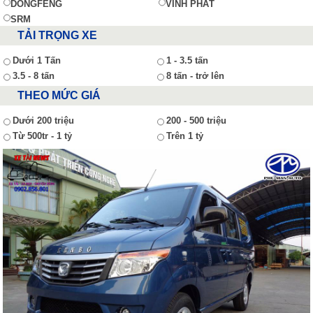
DONGFENG
VĨNH PHÁT
SRM
TẢI TRỌNG XE
Dưới 1 Tấn
1 - 3.5 tấn
3.5 - 8 tấn
8 tấn - trở lên
THEO MỨC GIÁ
Dưới 200 triệu
200 - 500 triệu
Từ 500tr - 1 tỷ
Trên 1 tỷ