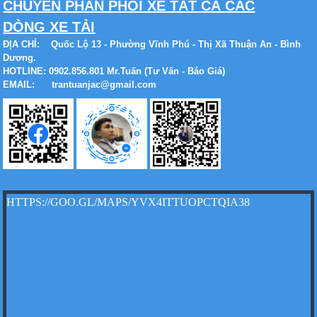
CHUYÊN PHÂN PHỐI XE TẤT CẢ CÁC
DÒNG XE TẢI
ĐỊA CHỈ:
Quốc Lộ 13 - Phường Vĩnh Phú - Thị Xã Thuận An - Bình
Dương.
HOTLINE: 0902.856.801 Mr.Tuấn (Tư Vấn - Báo Giá)
EMAIL: trantuanjac@gmail.com
Xe tải Foton 990kg
Xe tải Foton 990kg
HTTPS://GOO.GL/MAPS/YVX4ITTUOPCTQIA38
Xe tải Foton 990kg