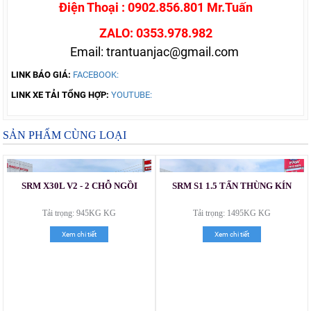
Điện Thoại : 0902.856.801 Mr.Tuấn
ZALO: 0353.978.982
Email: trantuanjac@gmail.com
LINK BÁO GIÁ:
FACEBOOK:
LINK XE TẢI TỔNG HỢP:
YOUTUBE:
SẢN PHẨM CÙNG LOẠI
SRM X30L V2 - 2 CHỖ NGỒI
SRM S1 1.5 TẤN THÙNG KÍN
Tải trọng: 945KG KG
Tải trọng: 1495KG KG
Xem chi tiết
Xem chi tiết