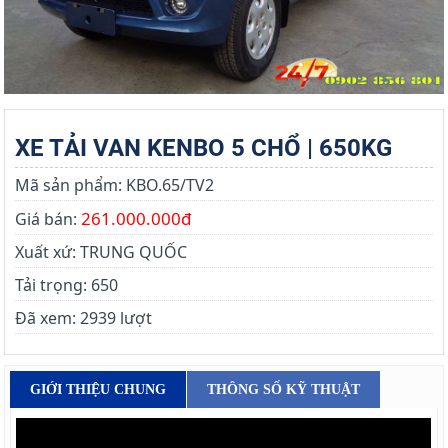
XE TẢI VAN KENBO 5 CHỔ | 650KG
Mã sản phẩm:
KBO.65/TV2
261.000.000đ
Giá bán:
Xuất xứ:
TRUNG QUỐC
Tải trọng:
650
Đã xem:
2939 lượt
GIỚI THIỆU CHUNG
THÔNG SỐ KỸ THUẬT