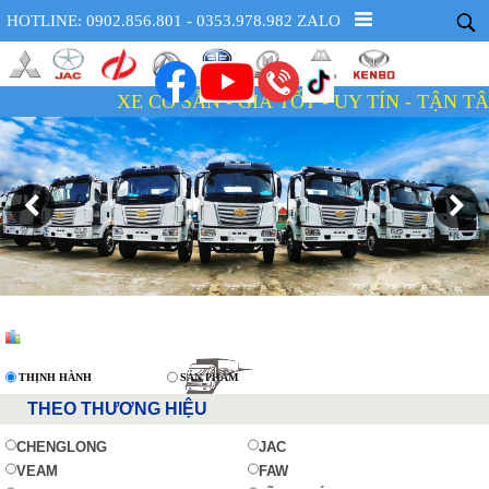
HOTLINE: 0902.856.801 - 0353.978.982 ZALO
CÓ SẴN - GIÁ TỐT - UY TÍN - TẬN TÂM
THỊNH HÀNH
SẢN PHẨM
THEO THƯƠNG HIỆU
CHENGLONG
JAC
VEAM
FAW