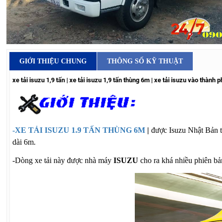
GIỚI THIỆU CHUNG
THÔNG SỐ KỸ THUẬT
xe tải isuzu 1,9 tấn | xe tải isuzu 1,9 tấn thùng 6m | xe tải isuzu vào thành phố
-XE TẢI ISUZU 1.9 TẤN THÙNG 6M
|
được Isuzu Nhật Bản t
dài 6m.
-Dòng xe tải này được nhà máy
ISUZU
cho ra khá nhiều phiên bả