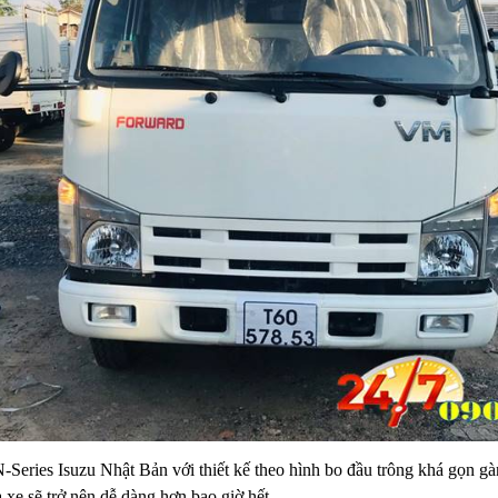
N
-S
eri
es
Isuzu Nhật Bản
với
thiết kế theo hình
bo đầu
trông khá gọn gàn
 xe sẽ trở nên dễ dàng hơn bao giờ hết.