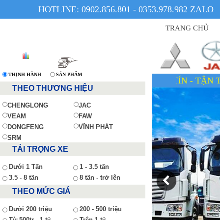
HOTLINE: 0902.856.801 - 0353.978.982 ZALO
TRANG CHỦ
THỊNH HÀNH
SẢN PHẨM
THEO THƯƠNG HIỆU
CHENGLONG
JAC
VEAM
FAW
DONGFENG
VĨNH PHÁT
SRM
TẢI TRỌNG XE
Dưới 1 Tấn
1 - 3.5 tấn
3.5 - 8 tấn
8 tấn - trở lên
THEO MỨC GIÁ
Dưới 200 triệu
200 - 500 triệu
Từ 500tr - 1 tỷ
Trên 1 tỷ