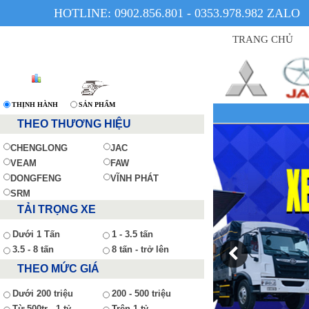
HOTLINE: 0902.856.801 - 0353.978.982 ZALO
TRANG CHỦ
THỊNH HÀNH
SẢN PHẨM
X
THEO THƯƠNG HIỆU
CHENGLONG
JAC
VEAM
FAW
DONGFENG
VĨNH PHÁT
SRM
TẢI TRỌNG XE
Dưới 1 Tấn
1 - 3.5 tấn
3.5 - 8 tấn
8 tấn - trở lên
THEO MỨC GIÁ
Dưới 200 triệu
200 - 500 triệu
Từ 500tr - 1 tỷ
Trên 1 tỷ