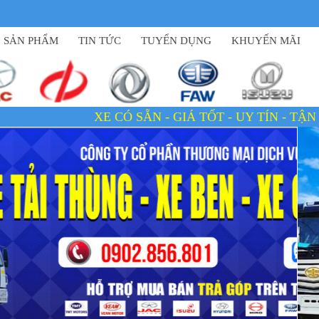
SẢN PHẨM
TIN TỨC
TUYỂN DỤNG
KHUYẾN MÃI
E CÓ SẴN - GIÁ TỐT - UY TÍN - TẬN TÂM