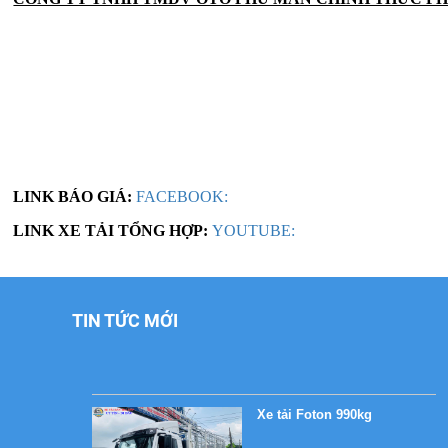
Xe tải Foton 990kg
LINK BÁO GIÁ:
FACEBOOK:
LINK XE TẢI TỔNG HỢP:
YOUTUBE:
Xe tải Foton 990kg
TIN TỨC MỚI
Xe tải Foton 990kg