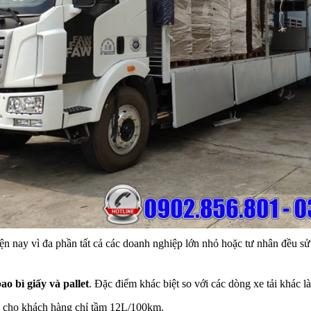
n nay vì đa phần tất cả các doanh nghiệp lớn nhỏ hoặc tư nhân đều sử 
ao bì giấy và pallet
. Đặc điểm khác biệt so với các dòng xe tải khác l
iệu cho khách hàng chỉ tầm 12L/100km.