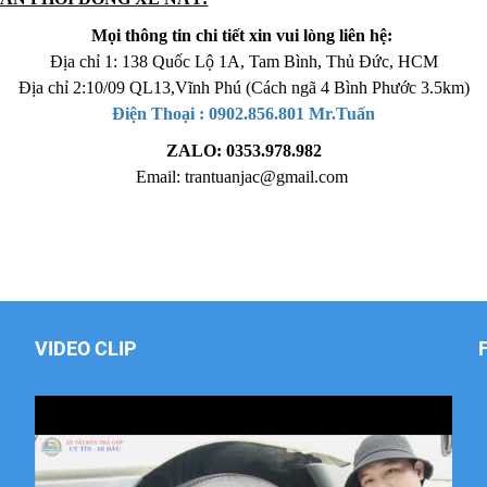
Mọi thông tin chi tiết xin vui lòng liên hệ:
Địa chỉ 1: 138 Quốc Lộ 1A, Tam Bình, Thủ Đức, HCM
Địa chỉ 2:10/09 QL13,Vĩnh Phú (Cách ngã 4 Bình Phước 3.5km)
Điện Thoại : 0902.856.801 Mr.Tuấn
ZALO: 0353.978.982
Email: trantuanjac@gmail.com
VIDEO CLIP