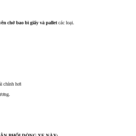
yên chở bao bì giấy và pallet
các loại.
i chỉnh hơi
ương.
ÂN PHỐI DÒNG XE NÀY: