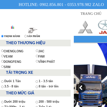
HOTLINE: 0902.856.801 - 0353.978.982 ZALO
TRANG CHỦ
THỊNH HÀNH
SẢN PHẨM
THEO THƯƠNG HIỆU
CHENGLONG
JAC
VEAM
FAW
DONGFENG
VĨNH PHÁT
SRM
TẢI TRỌNG XE
Dưới 1 Tấn
1 - 3.5 tấn
3.5 - 8 tấn
8 tấn - trở lên
THEO MỨC GIÁ
Dưới 200 triệu
200 - 500 triệu
Từ 500tr - 1 tỷ
Trên 1 tỷ