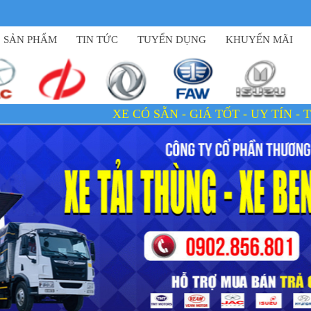
SẢN PHẨM
TIN TỨC
TUYỂN DỤNG
KHUYẾN MÃI
XE CÓ SẴN - GIÁ TỐT - UY TÍN - TẬN TÂM