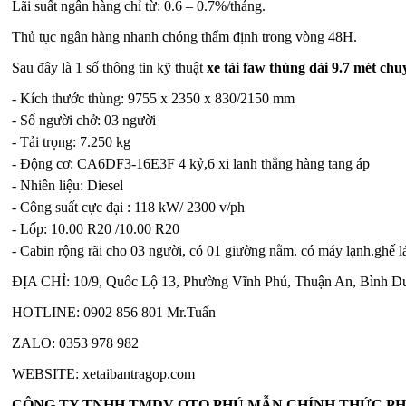
Lãi suất ngân hàng chỉ từ: 0.6 – 0.7%/tháng.
Thủ tục ngân hàng nhanh chóng thẩm định trong vòng 48H.
Sau đây là 1 số thông tin kỹ thuật
xe tải faw thùng dài 9.7 mét chu
- Kích thước thùng: 9755 x 2350 x 830/2150 mm
- Số người chở: 03 người
- Tải trọng: 7.250 kg
- Động cơ: CA6DF3-16E3F 4 kỷ,6 xi lanh thẳng hàng tang áp
- Nhiên liệu: Diesel
- Công suất cực đại : 118 kW/ 2300 v/ph
- Lốp: 10.00 R20 /10.00 R20
- Cabin rộng rãi cho 03 người, có 01 giường nằm. có máy lạnh.ghế lá
ĐỊA CHỈ: 10/9, Quốc Lộ 13, Phường Vĩnh Phú, Thuận An, Bình D
HOTLINE: 0902 856 801 Mr.Tuấn
ZALO: 0353 978 982
WEBSITE: xetaibantragop.com
CÔNG TY TNHH TMDV OTO PHÚ MẪN CHÍNH THỨC PH