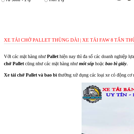
XE TẢI CHỞ PALLET THÙNG DÀI | XE TẢI FAW 8 TẤN THÙ
Với các mặt hàng như
Pallet
hiện nay thì đa số các doanh nghiệp lự
chở Pallet
cũng như các mặt hàng như
mót sốp
hoặc
bao bì giấy
.
Xe tải chở Pallet và bao bì
thường xử dụng các loại xe có động cơ n