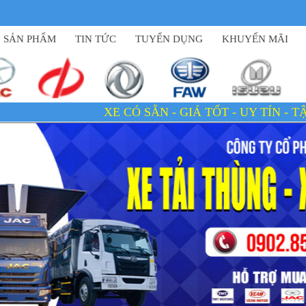
SẢN PHẨM
TIN TỨC
TUYỂN DỤNG
KHUYẾN MÃI
XE CÓ SẴN - GIÁ TỐT - UY TÍN - TẬN TÂM