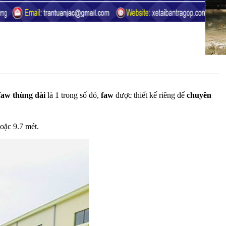
 faw thùng dài
là 1 trong số đó,
faw
được thiết kế riêng để
chuyên
hoặc 9.7 mét.