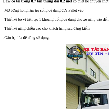
Faw có tải trọng 8.7 tấn thùng dài 8.2 mét
có thiết kế chuyên chở
-Mở bửng hông làm trụ sống dể dàng đưa Pallet vào.
-Thiết kế bỏ vĩ trên tạo 1 khoảng trống dể dàng cho xe nâng vào để n
-Thiết kế nâng chiều cao cho khách hàng sau đăng kiểm.
-Gắn bạt lùa để dàng sử dụng.