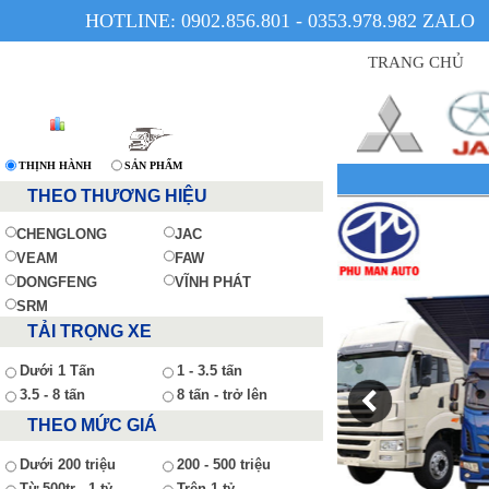
HOTLINE: 0902.856.801 - 0353.978.982 ZALO
TRANG CHỦ
THỊNH HÀNH
SẢN PHẨM
THEO THƯƠNG HIỆU
CHENGLONG
JAC
VEAM
FAW
DONGFENG
VĨNH PHÁT
SRM
TẢI TRỌNG XE
Dưới 1 Tấn
1 - 3.5 tấn
3.5 - 8 tấn
8 tấn - trở lên
THEO MỨC GIÁ
Dưới 200 triệu
200 - 500 triệu
Từ 500tr - 1 tỷ
Trên 1 tỷ