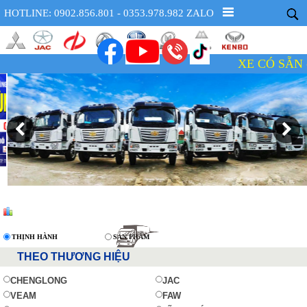
HOTLINE: 0902.856.801 - 0353.978.982 ZALO
XE CÓ SẴN - GIÁ 
THỊNH HÀNH
SẢN PHẨM
THEO THƯƠNG HIỆU
CHENGLONG
JAC
VEAM
FAW