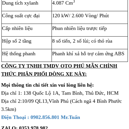
3
Dung tích xylanh
4.087 Cm
Công suất cực đại
120 kW/ 2.600 Vòng/ Phút
Cấp nhiên liệu
Phun nhiên liệu trược tiếp
Hộp số 2 tầng
8 số tiến, 2 số lùi; có thỏ rùa
Hệ thống phanh
Phanh khí xả hỗ trợ cảm ứng ABS
CÔNG TY TNHH TMDV OTO PHÚ MẪN CHÍNH
THỨC PHÂN PHỐI DÒNG XE NÀY:
Mọi thông tin chi tiết xin vui lòng liên hệ:
Địa chỉ 1: 138 Quốc Lộ 1A, Tam Bình, Thủ Đức, HCM
Địa chỉ 2:10/09 QL13,Vĩnh Phú (Cách ngã 4 Bình Phước
3.5km)
Xe tải Foton 990kg
Điện Thoại : 0902.856.801 Mr.Tuấn
ZALO: 0353.978.982