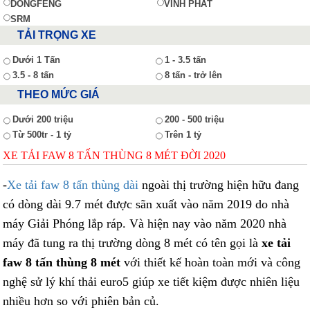
DONGFENG
VĨNH PHÁT
SRM
TẢI TRỌNG XE
Dưới 1 Tấn
1 - 3.5 tấn
3.5 - 8 tấn
8 tấn - trở lên
THEO MỨC GIÁ
Dưới 200 triệu
200 - 500 triệu
Từ 500tr - 1 tỷ
Trên 1 tỷ
XE TẢI FAW 8 TẤN THÙNG 8 MÉT ĐỜI 2020
-
Xe tải faw 8 tấn thùng dài
ngoài thị trường hiện hữu đang
có dòng dài 9.7 mét được sãn xuất vào năm 2019 do nhà
máy Giải Phóng lắp ráp. Và hiện nay vào năm 2020 nhà
máy đã tung ra thị trường dòng 8 mét có tên gọi là
xe tải
faw 8 tấn thùng 8 mét
với thiết kế hoàn toàn mới và công
nghệ sử lý khí thải euro5 giúp xe tiết kiệm được nhiên liệu
nhiều hơn so với phiên bản củ.