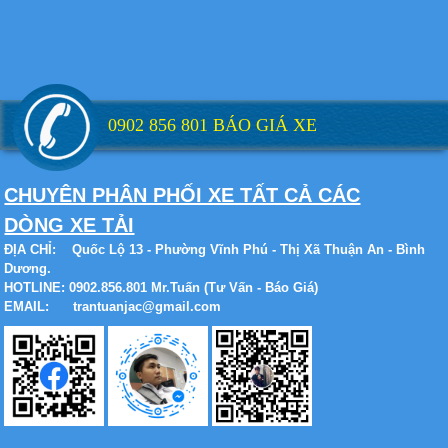
Xe tải Foton 990kg
0902 856 801 BÁO GIÁ XE
Xe tải Foton 990kg
CHUYÊN PHÂN PHỐI XE TẤT CẢ CÁC
DÒNG XE TẢI
ĐỊA CHỈ:
Quốc Lộ 13 - Phường Vĩnh Phú - Thị Xã Thuận An - Bình
Dương.
Xe tải Foton 990kg
HOTLINE: 0902.856.801 Mr.Tuấn (Tư Vấn - Báo Giá)
EMAIL: trantuanjac@gmail.com
Xe tải Foton 990kg