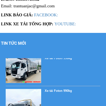
Email: trantuanjac@gmail.com
LINK BÁO GIÁ:
FACEBOOK:
Xe tải Foton 990kg
LINK XE TẢI TỔNG HỢP:
YOUTUBE:
TIN TỨC MỚI
Xe tải Foton 990kg
Xe tải Foton 990kg