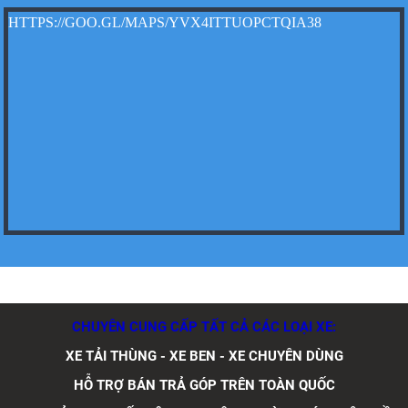
HTTPS://GOO.GL/MAPS/YVX4ITTUOPCTQIA38
Xe tải Foton 990kg
Xe tải Foton 990kg
CHUYÊN CUNG CẤP TẤT CẢ CÁC LOẠI XE:
Xe tải Foton 990kg
XE TẢI THÙNG - XE BEN - XE CHUYÊN DÙNG
HỖ TRỢ BÁN TRẢ GÓP TRÊN TOÀN QUỐC