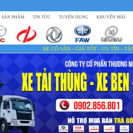
SẢN PHẨM
TIN TỨC
TUYỂN DỤNG
KHUYẾN MÃI
XE CÓ SẴN - GIÁ TỐT - UY TÍN - TẬN TÂM