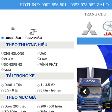
HOTLINE: 0902.856.801 - 0353.978.982 ZALO
TRANG CHỦ
THỊNH HÀNH
SẢN PHẨM
THEO THƯƠNG HIỆU
CHENGLONG
JAC
VEAM
FAW
DONGFENG
VĨNH PHÁT
SRM
TẢI TRỌNG XE
Dưới 1 Tấn
1 - 3.5 tấn
3.5 - 8 tấn
8 tấn - trở lên
THEO MỨC GIÁ
Dưới 200 triệu
200 - 500 triệu
Từ 500tr - 1 tỷ
Trên 1 tỷ