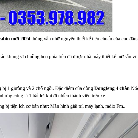
cabin mới 2024
thùng vẫn nhữ nguyên thiết kế tiêu chuẩn của cục đăng 
 các khung vĩ chuồng heo phía trên đã được nhà máy thiết kế mỡ sẵn 
g bị 1 giường và 2 chổ ngồi. Đặc điểm của dòng
Dongfeng 4 chân
Nóc 
nhưng cũng là 1 bất lợi khi đi nhiều thành viên trên xe.
g bị tiện ích cơ bản như: Màn hình giải trí, máy lạnh, radio Fm..