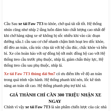
Cầu Sau
xe tải Faw 7T3
to khỏe, chở quá tải rất tốt. Hệ thống
nhún cũng như nhíp 2 tầng luôn đảm bảo chất lượng cao nhất để
khi chở hàng nặng xe sẽ không bị sốc nhiều khi vào các đoạn
đường xấu.1 cầu sau cơ chế nhanh chậm linh hoạt leo dốc khỏe,
đổ đèo an toàn, cấu trúc chịu tải với hệ cầu đúc, chắc khỏe và bền
bỉ. Xe còn hoàn hảo với sự đồng bộ tới mức đồng bộ cao với Hệ
thống treo cầu trước phụ thuộc, nhíp lá, giảm chấn thủy lực, Hệ
thống treo cầu sau phụ thuộc, nhíp lá.
Xe tải Faw 7T3 thùng dài 9m7
có ưu điểm lớn về độ an toàn
trong quá trình vận hành. Hệ thống phanh khí nén, lốc kê tính
năng an toàn rất cao. Hệ thống phanh phụ trợ khí xả.
GIÁ THÀNH CHỈ CẦN 300 TRIỆU NHẬN XE
NGAY
Chính vì vậy
xe tải Faw 7T3
là sản phẩm chiến lược của các nhà