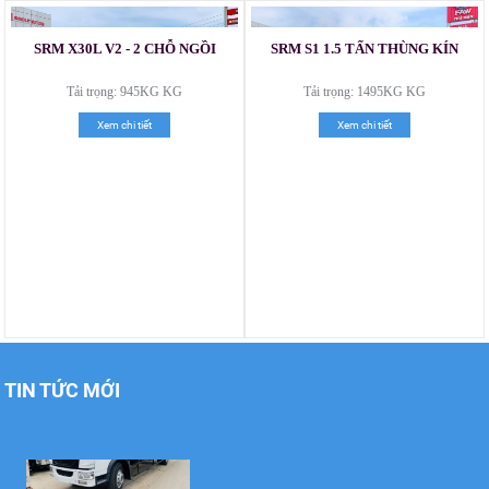
SRM X30L V2 - 2 CHỖ NGỒI
SRM S1 1.5 TẤN THÙNG KÍN
Xe tải Foton 990kg
Tải trọng: 945KG KG
Tải trọng: 1495KG KG
Xem chi tiết
Xem chi tiết
Xe tải Foton 990kg
Xe tải Foton 990kg
TIN TỨC MỚI