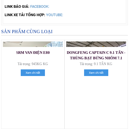
LINK BÁO GIÁ:
FACEBOOK:
LINK XE TẢI TỔNG HỢP:
YOUTUBE:
SẢN PHẨM CÙNG LOẠI
SRM VAN ĐIỆN E80
DONGFENG CAPTAIN C 9.1 TẤN -
THÙNG BẠT BỬNG NHÔM 7.1
MÉT
Tải trọng: 945KG KG
Tải trọng: 9.1 TẤN KG
Xem chi tiết
Xem chi tiết