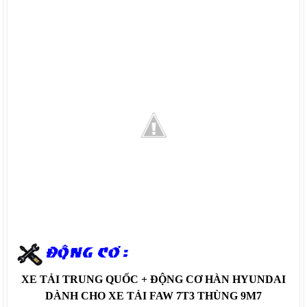
XE TẢI TRUNG QUỐC + ĐỘNG CƠ HÀN HYUNDAI
DÀNH CHO XE TẢI FAW 7T3 THÙNG 9M7