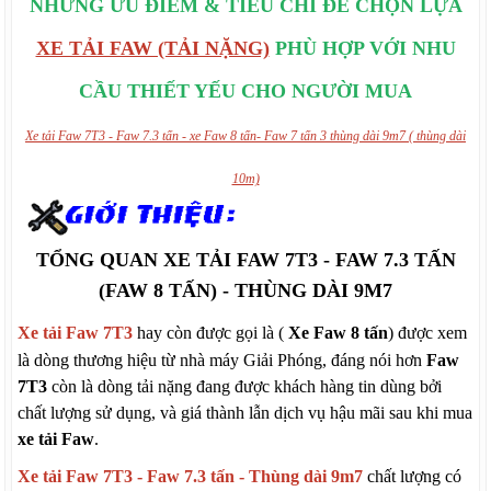
NHỮNG ƯU ĐIỂM & TIÊU CHÍ ĐỂ CHỌN LỰA
XE TẢI FAW (TẢI NẶNG)
PHÙ HỢP VỚI NHU
CẦU THIẾT YẾU CHO NGƯỜI MUA
Xe tải Faw 7T3 - Faw 7.3 tấn - xe Faw 8 tấn- Faw 7 tấn 3 thùng dài 9m7 ( thùng dài
10m)
TỔNG QUAN XE TẢI FAW 7T3 - FAW 7.3 TẤN
(FAW 8 TẤN) - THÙNG DÀI 9M7
Xe tải Faw 7T3
hay còn được gọi là (
Xe Faw 8 tấn
) được xem
là dòng thương hiệu từ nhà máy Giải Phóng, đáng nói hơn
Faw
7T3
còn là dòng tải nặng đang được khách hàng tin dùng bởi
chất lượng sử dụng, và giá thành lẫn dịch vụ hậu mãi sau khi mua
xe tải Faw
.
Xe tải Faw 7T3 - Faw 7.3 tấn - Thùng dài 9m7
chất lượng có