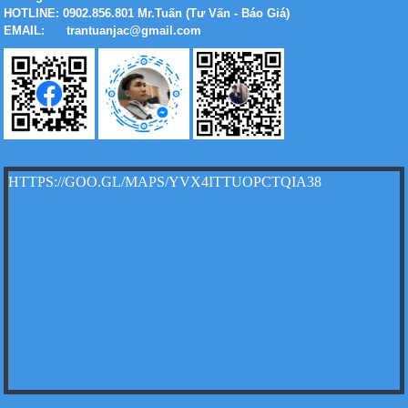
HOTLINE: 0902.856.801 Mr.Tuấn (Tư Vấn - Báo Giá)
EMAIL: trantuanjac@gmail.com
Xe tải Foton 990kg
Xe tải Foton 990kg
HTTPS://GOO.GL/MAPS/YVX4ITTUOPCTQIA38
Xe tải Foton 990kg