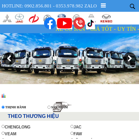
HOTLINE: 0902.856.801 - 0353.978.982 ZALO
XE CÓ SẴN - GIÁ TỐT - UY TÍN - TẬN T
THỊNH HÀNH
SẢN PHẨM
THEO THƯƠNG HIỆU
CHENGLONG
JAC
VEAM
FAW