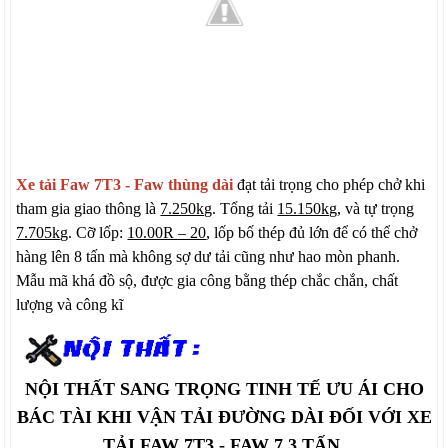
Xe tải Faw 7T3 - Faw thùng dài
đạt tải trọng cho phép chở khi
tham gia giao thông là
7.250kg
. Tổng tải
15.150kg
, và tự trọng
7.705k
g. Cỡ lốp:
10.00R – 20
, lốp bố thép đủ lớn để có thể chở
hàng lên 8 tấn mà không sợ dư tải cũng như hao mòn phanh.
Mẫu mã khá đồ sộ, được gia công bằng thép chắc chắn, chất
lượng và công kĩ
NỘI THẤT SANG TRỌNG TINH TẾ ƯU ÁI CHO
BÁC TÀI KHI VẬN TẢI ĐƯỜNG DÀI ĐỐI VỚI XE
TẢI FAW 7T3 - FAW 7.3 TẤN