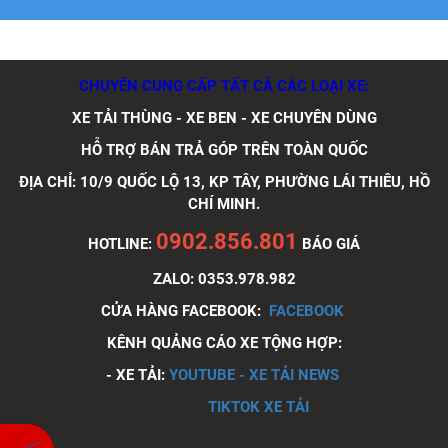
Xe tải Foton 990kg
CHUYÊN CUNG CẤP TẤT CẢ CÁC LOẠI XE:
XE TẢI THÙNG - XE BEN - XE CHUYÊN DÙNG
HỖ TRỢ BÁN TRẢ GÓP TRÊN TOÀN QUỐC
Xe tải Foton 990kg
ĐỊA CHỈ: 10/9 QUỐC LỘ 13, KP TÂY, PHƯỜNG LÁI THIÊU, HỒ
CHÍ MINH.
0902.856.801
HOTLINE:
BÁO GIÁ
ZALO: 0353.978.982
Xe tải Foton 990kg
CỬA HÀNG FACEBOOK:
FACEBOOK
KÊNH QUẢNG CÁO XE TỘNG HỢP:
- XE TẢI:
YOUTUBE - XE TẢI NEWS
Xe tải Foton 990kg
TIKTOK XE TẢI