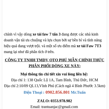
chính vì vậy dòng
xe tải faw 7 tấn 3
đang được các nhà kinh
doanh vận tải ưa chuộng và lựa chọn bởi sự bền bỉ và tính năng
hiệu quả đang vượt trội. và một số ưu điểm mà
xe tải Faw 7T3
mang lại như đã phân tích ở trên.
CÔNG TY TNHH TMDV OTO PHÚ MẪN CHÍNH THỨC
PHÂN PHỐI DÒNG XE NÀY:
Mọi thông tin chi tiết xin vui lòng liên hệ:
Địa chỉ 1: 138 Quốc Lộ 1A, Tam Bình, Thủ Đức, HCM
Địa chỉ 2:10/09 QL13,Vĩnh Phú (Cách ngã 4 Bình Phước 3.5km)
0902.856.801
Điện Thoại :
Mr.Tuấn
ZALO: 0353.978.982
Email: trantuanjac@gmail.com