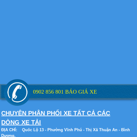
Xe tải Foton 990kg
Xe tải Foton 990kg
0902 856 801 BÁO GIÁ XE
CHUYÊN PHÂN PHỐI XE TẤT CẢ CÁC
Xe tải Foton 990kg
DÒNG XE TẢI
ĐỊA CHỈ:
Quốc Lộ 13 - Phường Vĩnh Phú - Thị Xã Thuận An - Bình
Dương.