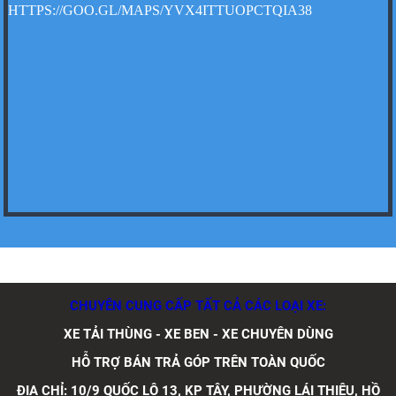
HTTPS://GOO.GL/MAPS/YVX4ITTUOPCTQIA38
Xe tải Foton 990kg
Xe tải Foton 990kg
CHUYÊN CUNG CẤP TẤT CẢ CÁC LOẠI XE:
Xe tải Foton 990kg
XE TẢI THÙNG - XE BEN - XE CHUYÊN DÙNG
HỖ TRỢ BÁN TRẢ GÓP TRÊN TOÀN QUỐC
ĐỊA CHỈ: 10/9 QUỐC LỘ 13, KP TÂY, PHƯỜNG LÁI THIÊU, HỒ