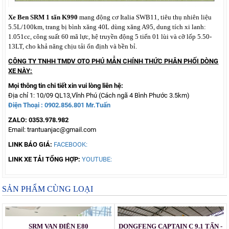
Xe Ben SRM 1 tấn K990
mang động cơ Italia SWB11, tiêu thụ nhiên liệu
5.5L/100km, trang bị bình xăng 40L dùng xăng A95, dung tích xi lanh:
1.051cc, công suất 60 mã lực, hệ truyền động 5 tiến 01 lùi và cỡ lốp 5.50-
13LT, cho khả năng chịu tải ổn định và bền bỉ.
CÔNG TY TNHH TMDV OTO PHÚ MẪN CHÍNH THỨC PHÂN PHỐI DÒNG
XE NÀY:
Mọi thông tin chi tiết xin vui lòng liên hệ:
Địa chỉ 1: 10/09 QL13,Vĩnh Phú (Cách ngã 4 Bình Phước 3.5km)
Điện Thoại :
0902.856.801
Mr.Tuấn
ZALO: 0353.978.982
Email: trantuanjac@gmail.com
LINK BÁO GIÁ:
FACEBOOK:
LINK XE TẢI TỔNG HỢP:
YOUTUBE:
SẢN PHẨM CÙNG LOẠI
SRM VAN ĐIỆN E80
DONGFENG CAPTAIN C 9.1 TẤN -