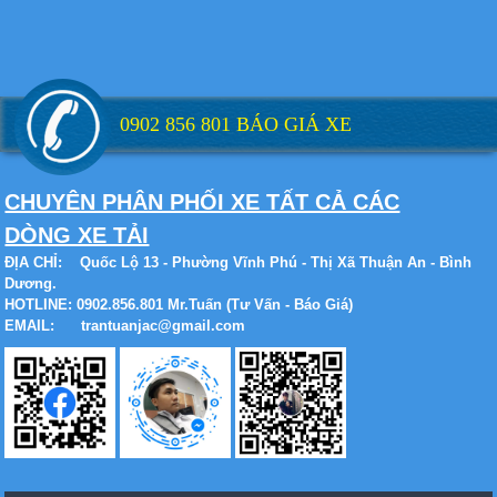
Xe tải Foton 990kg
0902 856 801 BÁO GIÁ XE
Xe tải Foton 990kg
CHUYÊN PHÂN PHỐI XE TẤT CẢ CÁC
DÒNG XE TẢI
ĐỊA CHỈ:
Quốc Lộ 13 - Phường Vĩnh Phú - Thị Xã Thuận An - Bình
Dương.
HOTLINE: 0902.856.801 Mr.Tuấn (Tư Vấn - Báo Giá)
Xe tải Foton 990kg
EMAIL: trantuanjac@gmail.com
Xe tải Foton 990kg