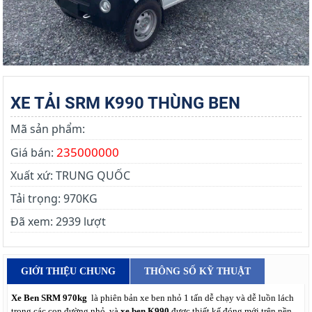
XE TẢI SRM K990 THÙNG BEN
Mã sản phẩm:
235000000
Giá bán:
Xuất xứ:
TRUNG QUỐC
Tải trọng:
970KG
Đã xem:
2939 lượt
GIỚI THIỆU CHUNG
THÔNG SỐ KỸ THUẬT
Xe Ben SRM 970kg
là phiên bản xe ben nhỏ 1 tấn dễ chạy và dễ luồn lách
trong các con đường nhỏ, và
xe ben K990
được thiết kế đóng mới trên nền