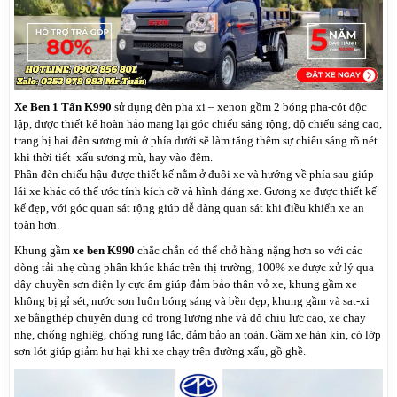
Xe Ben 1 Tấn K990
sử dụng đèn pha xi – xenon gồm 2 bóng pha-cót độc
lập, được thiết kế hoàn hảo mang lại góc chiếu sáng rộng, độ chiếu sáng cao,
trang bị hai đèn sương mù ở phía dưới sẽ làm tăng thêm sự chiếu sáng rõ nét
khi thời tiết xấu sương mù, hay vào đêm.
Phần đèn chiếu hậu được thiết kế nằm ở đuôi xe và hướng về phía sau giúp
lái xe khác có thể ước tính kích cỡ và hình dáng xe. Gương xe được thiết kế
kế đẹp, với góc quan sát rộng giúp dễ dàng quan sát khi điều khiển xe an
toàn hơn.
Khung gầm
xe ben K990
chắc chắn có thể chở hàng nặng hơn so với các
dòng tải nhẹ cùng phân khúc khác trên thị trường, 100% xe được xử lý qua
dây chuyền sơn điện ly cực âm giúp đảm bảo thân vỏ xe, khung gầm xe
không bị gỉ sét, nước sơn luôn bóng sáng và bền đẹp,
khung gầm và sat-xi
xe bằng
thép chuyên dụng có trọng lượng nhẹ và độ chịu lực cao, xe chạy
nhẹ, chống nghiêg, chống rung lắc, đảm bảo an toàn.
Gầm xe hàn kín, có lớp
sơn lót giúp giảm hư hại khi xe chạy trên đường xấu, gồ ghề.