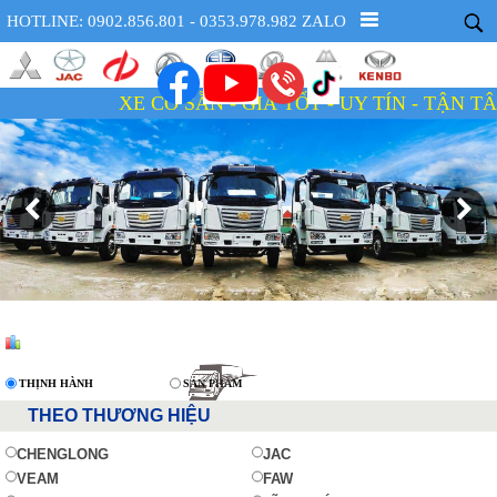
HOTLINE: 0902.856.801 - 0353.978.982 ZALO
XE CÓ SẴN - GIÁ TỐT - UY TÍN - TẬN TÂM
THỊNH HÀNH
SẢN PHẨM
THEO THƯƠNG HIỆU
CHENGLONG
JAC
VEAM
FAW