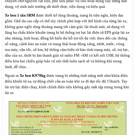
chuyên chở nguyên vật liệu, phế liệu phục vụ cho hoạt động xấy dựng dân
dụng, vệ sinh môi trường rất thiết thực, tiện dụng và hiệu quả.
Xe ben 1 tấn SRM
được thiết kế rộng thoáng, trang bị tiện nghi, hiện đại
gồm: Ghế da cao cấp có thể tùy chỉnh phù hợp với thể hình của từng lái xe,
không gian ngồi rộng thoáng mang tới cảm giác lái thoải mái, sử dụng vô
lăng ba chấu khỏe khoắn trang bị hệ thống trợ lực lái điện tử EPS giúp lái xe
nhẹ nhàng, linh hoạt, đồng hồ hiển thị hỗ trợ tối đa việc theo dõi các thông
số xăng, cảnh báo an toàn và trạng thái hoạt động xăng, nhớt, nước, vòng
tua máy, vận tốc, số km, hệ thống cảm biến từ báo tình trạng máy, số, trợ lực,
dầu của xe, thiết bị âm thanh giải trí radio FM -AM có kết nối USB, hệ thống
điều hòa hai chiều giúp bảo vệ nội thất luôn sạch sẽ và không khí trong
lành, dễ chịu…
Ngoài ra
Xe ben K970kg
được trang bị
những tính năng mới như khóa điện
điều khiển từ xa, tự động chốt cửa an toàn khi xe đi đạt tốc độ 15km/h. Tay
lái trợ lực điện chạy, kính chỉnh điện tiện không gây mất tập trung trong khi
lái xe.